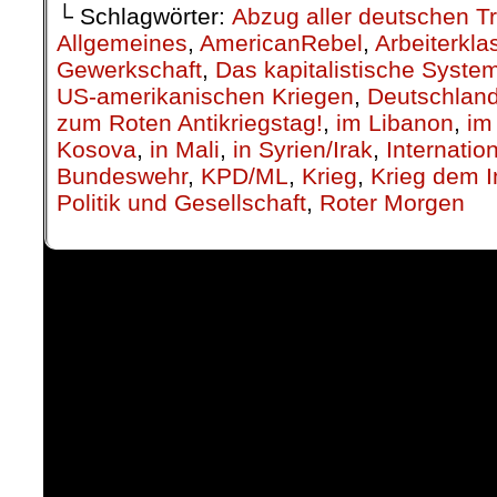
└ Schlagwörter:
Abzug aller deutschen T
Allgemeines
,
AmericanRebel
,
Arbeiterkla
Gewerkschaft
,
Das kapitalistische Syste
US-amerikanischen Kriegen
,
Deutschland
zum Roten Antikriegstag!
,
im Libanon
,
im
Kosova
,
in Mali
,
in Syrien/Irak
,
Internatio
Bundeswehr
,
KPD/ML
,
Krieg
,
Krieg dem In
Politik und Gesellschaft
,
Roter Morgen