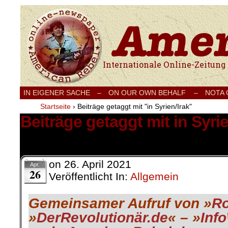
Internationale Onlinezeitung für Frieden
IN EIGENER SACHE
–
ON OUR OWN BEHALF –
NOTA
Startseite
›
Beiträge getaggt mit "in Syrien/Irak"
Beiträge getaggt mit in Syrie
1 Ergebnis.
on
26. April 2021
Apr.
26
Veröffentlicht In:
Allgemein
Gemeinsamer Aufruf von »
Ro
»
DerRevolutionär.de
« – »
Inf