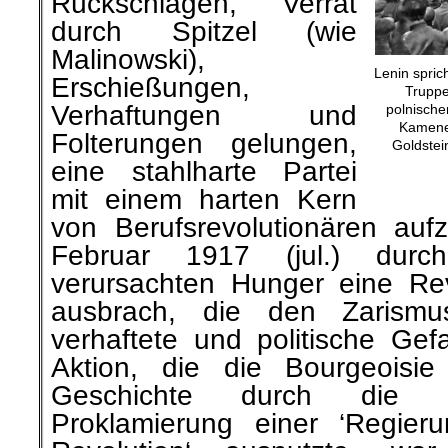
Rückschlägen, Verrat
durch Spitzel (wie
Malinowski),
Lenin spric
Erschießungen,
Truppe
Verhaftungen und
polnische
Kamenew
Folterungen gelungen,
Goldstei
eine stahlharte Partei
mit einem harten Kern
von Berufsrevolutionären au
Februar 1917 (jul.) dur
verursachten Hunger eine Rev
ausbrach, die den Zarismus
verhaftete und politische Gef
Aktion, die die Bourgeoisi
Geschichte durch die ei
Proklamierung einer ‘Regier