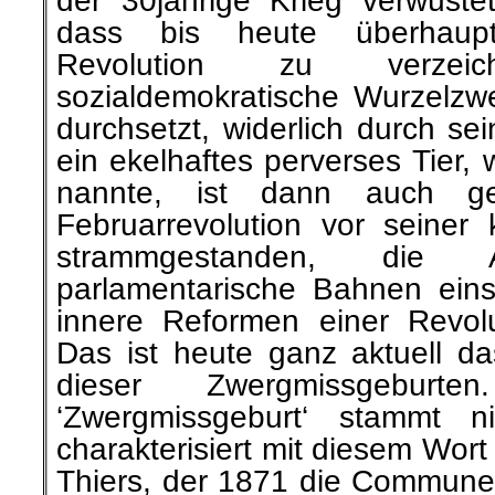
der 30jährige Krieg verwüste
dass bis heute überhaupt
Revolution zu verzei
sozialdemokratische Wurzelzwer
durchsetzt, widerlich durch s
ein ekelhaftes perverses Tier,
nannte, ist dann auch ge
Februarrevolution vor seiner k
strammgestanden, die Ar
parlamentarische Bahnen ein
innere Reformen einer Revol
Das ist heute ganz aktuell da
dieser Zwergmissgeburt
‘Zwergmissgeburt‘ stammt n
charakterisiert mit diesem Wort
Thiers, der 1871 die Commune 