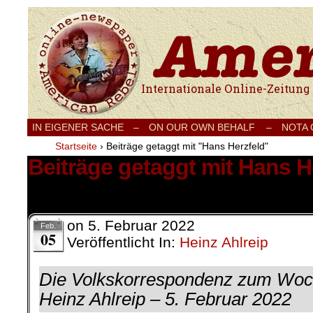
Internationale Onlinezeitung für Frieden
IN EIGENER SACHE
–
ON OUR OWN BEHALF –
NOTA
Startseite
›
Beiträge getaggt mit "Hans Herzfeld"
Beiträge getaggt mit Hans H
1 Ergebnis.
on
5. Februar 2022
Feb.
05
Veröffentlicht In:
Heinz Ahlreip
Die Volkskorrespondenz zum Wo
Heinz Ahlreip – 5. Februar 2022