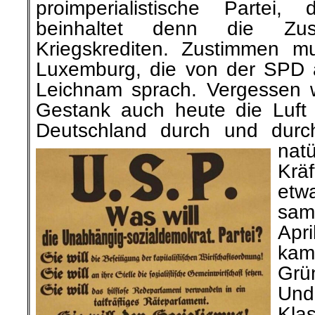
proimperialistische Partei
beinhaltet denn die Z
Kriegskrediten. Zustimmen 
Luxemburg, die von der SPD 
Leichnam sprach. Vergessen wi
Gestank auch heute die Luft
Deutschland durch und durc
nat
Krä
et
sam
Apr
kam
Gr
Un
Kla