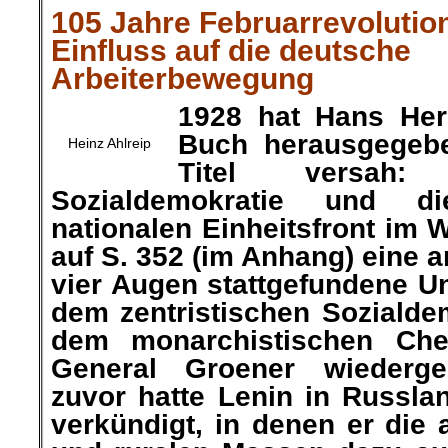
105 Jahre Februarrevolution
Einfluss auf die deutsche
Arbeiterbewegung
1928 hat Hans Herz
Buch herausgegeb
Heinz Ahlreip
Titel versah:
Sozialdemokratie und d
nationalen Einheitsfront im W
auf S. 352 (im Anhang) eine a
vier Augen stattgefundene U
dem zentristischen Soziald
dem monarchistischen Che
General Groener wiederg
zuvor hatte Lenin in Russla
verkündigt, in denen er die