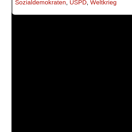
Sozialdemokraten
,
USPD
,
Weltkrieg