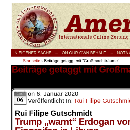
Internationale Onlinezeitung für Frieden
IN EIGENER SACHE
–
ON OUR OWN BEHALF –
NOTA
Startseite
›
Beiträge getaggt mit "Großmachtträume"
Beiträge getaggt mit Groß
1 Ergebnis.
on
6. Januar 2020
Jan.
06
Veröffentlicht In:
Rui Filipe Gutschmi
Rui Filipe Gutschmidt
Trump „warnt“ Erdogan vor 