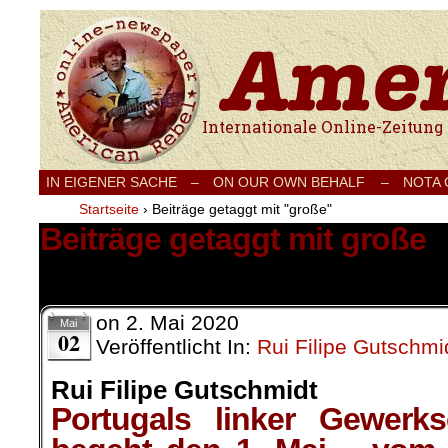
Internationale Onlinezeitung für Frieden
IN EIGENER SACHE
–
ON OUR OWN BEHALF –
NOTA
Startseite
›
Beiträge getaggt mit "große"
Beiträge getaggt mit große
1 Ergebnis.
on
2. Mai 2020
Mai
02
Veröffentlicht In:
Rui Filipe Gutschmi
Rui Filipe Gutschmidt
Portugals linker Gewerk