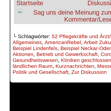
└ Schlagwörter:
52 Pflegekräfte und Ärzt
Allgemeines
,
AmericanRebel
,
Arbeit Zuku
Beispiel Lindenfels
,
Beispiel Neckar-Ode
Aktionen
,
Betrieb und Gewerkschaft
,
Coro
Gesundheitswesen
,
Kliniken geschlosse
ländlichen Raum
,
Kurznachrichten
,
Messe
Politik und Gesellschaft
,
Zur Diskussion