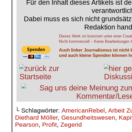
Für den Inhalt dieses Artikels ist d
verantwortlic
Dabei muss es sich nicht grundsätz
Redaktion hand
Dieses Werk ist lizenziert unter einer C
Nicht kommerziell – Keine Bearbeitungen 4.
Auch linker Journalismus ist nicht 
und auch kleine Spenden können he
└ Schlagwörter:
AmericanRebel
,
Arbeit Z
Diethard Möller
,
Gesundheitswesen
,
Kapi
Pearson
,
Profit
,
Zegerid