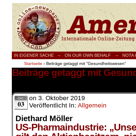
Internationale Onlinezeitung für Frieden
IN EIGENER SACHE
–
ON OUR OWN BEHALF –
NOTA
Startseite
›
Beiträge getaggt mit "Gesundheitswesen"
Beiträge getaggt mit Gesu
2 Ergebnisse.
on
3. Oktober 2019
Okt.
03
Veröffentlicht In:
Allgemein
Diethard Möller
US-Pharmaindustrie: „Unse