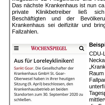
Das nächste Krankenhaus ist nun ca.
private Klinikbetreiber ließ s
Beschäftigten und der Bevölker
Krankenhaus sei deifizitär und bri
Fallzahlen.
.
Beisp
CDU-L
Necka
„Kran
Raum 
Fall
unterf
Tag
mittle