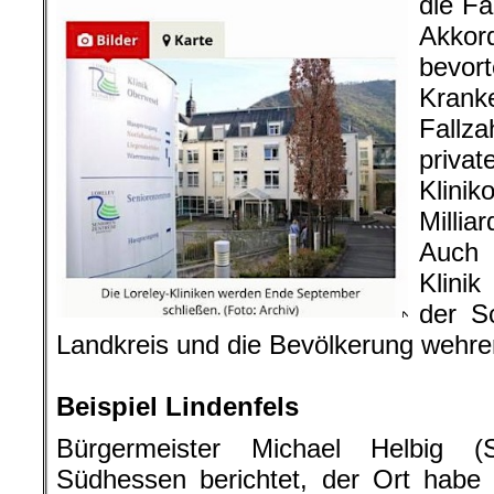
die Fa
Akko
bevort
Krank
Fallza
pri
Klin
Milliar
Auch
Klinik
der S
Landkreis und die Bevölkerung wehre
.
Beispiel Lindenfels
Bürgermeister Michael Helbig (
Südhessen berichtet, der Ort habe 