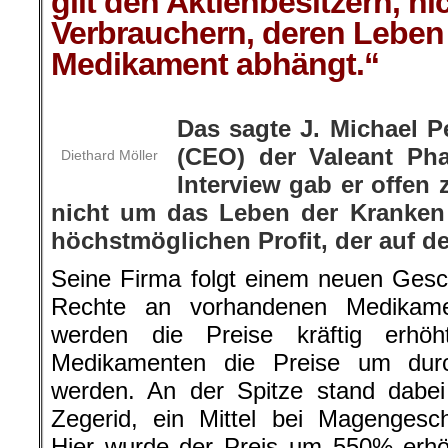
gilt den Aktienbesitzern, ni
Verbrauchern, deren Lebe
Medikament abhängt.“
Das sagte J. Michael P
(CEO) der Valeant Pha
Diethard Möller
Interview gab er offen 
nicht um das Leben der Kranken
höchstmöglichen Profit, der auf de
Seine Firma folgt einem neuen Gesch
Rechte an vorhandenen Medikame
werden die Preise kräftig erhö
Medikamenten die Preise um durc
werden. An der Spitze stand dabei
Zegerid, ein Mittel bei Magenges
Hier wurde der Preis um 550% erhö