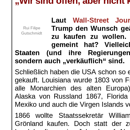
„Wir sind offen, aber nicht 
.
Laut
Wall-Street Jour
Trump den Wunsch geä
Rui Filipe
Gutschmidt
zu kaufen zu wollen.
gemeint hat? Viellei
Staaten (und ihr
e Regierungen
sondern auch „verkäuflich“ sind.
Schließlich haben die USA schon so e
gekauft. Louisiana wurde 1803 von F
alle Monarchien des alten Europa
Alaska von Russland 1867, Florida
Mexiko und auch die Virgen Islands
1866 wollte Staatssekretär Will
Grönland kaufen. Doch statt der