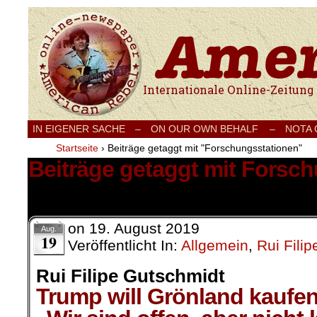
Internationale Onlinezeitung für Frieden
IN EIGENER SACHE
–
ON OUR OWN BEHALF –
NOTA
Startseite
›
Beiträge getaggt mit "Forschungsstationen"
Beiträge getaggt mit Forsc
1 Ergebnis.
on
19. August 2019
Aug.
19
Veröffentlicht In:
Allgemein
,
Rui Fili
Rui Filipe Gutschmidt
Trump will Grönland kaufe