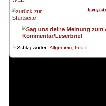
WELT
└ Schlagwörter:
Allgemein
,
Feuer