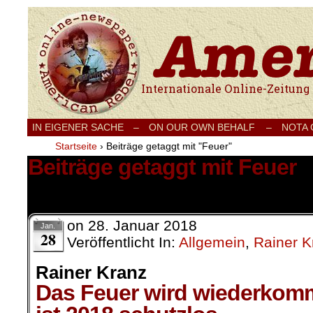
Internationale Onlinezeitung für Frieden
IN EIGENER SACHE
–
ON OUR OWN BEHALF –
NOTA
Startseite
›
Beiträge getaggt mit "Feuer"
Beiträge getaggt mit Feuer
1 Ergebnis.
on
28. Januar 2018
Jan.
28
Veröffentlicht In:
Allgemein
,
Rainer K
Rainer Kranz
Das Feuer wird wiederkom