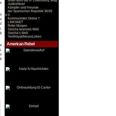
Israel Büro der R. Luxemburg Stiftg.
se
JusticeNow!
Kämpfer und Freunde
der Spanischen Republik 36/39
er
e.V.
er
Kommunisten Online †
LINKSNET
uf
Roter Morgen
t.
Sascha Iwanows Welt
ch
Sascha’s Welt
YeniHayat/NeuesLeben
American Rebel
im
n.
er
lt