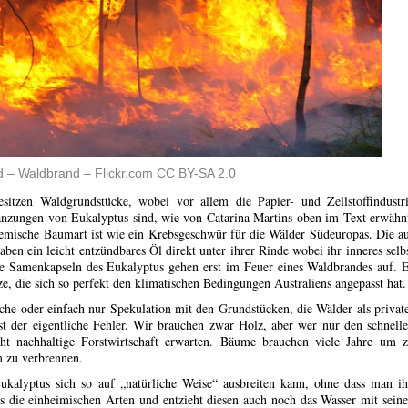
ld – Waldbrand – Flickr.com CC BY-SA 2.0
itzen Waldgrundstücke, wobei vor allem die Papier- und Zellstoffindustr
anzungen von Eukalyptus sind, wie von Catarina Martins oben im Text erwähn
endemische Baumart ist wie ein Krebsgeschwür für die Wälder Südeuropas. Die a
 ein leicht entzündbares Öl direkt unter ihrer Rinde wobei ihr inneres selb
ie Samenkapseln des Eukalyptus gehen erst im Feuer eines Waldbrandes auf. 
nze, die sich so perfekt den klimatischen Bedingungen Australiens angepasst hat.
he oder einfach nur Spekulation mit den Grundstücken, die Wälder als privat
t der eigentliche Fehler. Wir brauchen zwar Holz, aber wer nur den schnell
t nachhaltige Forstwirtschaft erwarten. Bäume brauchen viele Jahre um 
 zu verbrennen.
ukalyptus sich so auf „natürliche Weise“ ausbreiten kann, ohne dass man i
ls die einheimischen Arten und entzieht diesen auch noch das Wasser mit sein