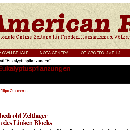
e Onlinezeitung für Frieden, Humanismus, Völkerverständigung und Kul
R OWN BEHALF –
NOTA GENERAL –
ОТ СВОЕГО ИМЕНИ
mit "Eukalyptuspflanzungen"
 Eukalyptuspflanzungen
 Filipe Gutschmidt
bedroht Zeltlager
n des Linken Blocks