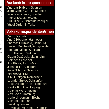
Auslandskorrespondenten
ie
Andreas Habicht, Spanien
so
Jairo Gomez Garcia, Spanien
Noel Nascimento, Brasilien
ft
Rainer Kranz, Portugal
Rui Filipe Gutschmidt, Portugal
Yücel Özdemir, Türkei
Volkskorrespondenten/innen
nd
Andre Accardi
ht
André Höppner, Hannover
Andreas Grünwald, Hamburg
st
Bastian Reichardt, Königswinter
re
Diethard Möller, Stuttgart
er
Fritz Theisen, Stuttgart
zt
Gizem Gözüacik, Mannheim
Heinrich Schreiber
ie
Ilga Röder, Saarbrücken
Jens Lustig, Augsburg
Kalle Schulze, Sassnitz
Kiki Rebell, Kiel
K-M. Luettgen, Remscheid
Leander Sukov, Ochsenfurt
Luise Schoolmann, Hambgurg
Maritta Brückner, Leipzig
Matthias Wolf, Potsdam
Max Bryan, Hamburg
Merle Lindemann, Bochum
Michael Hillerband,
Recklinghausen
H. Michael Vilsmeier, Dingolfing