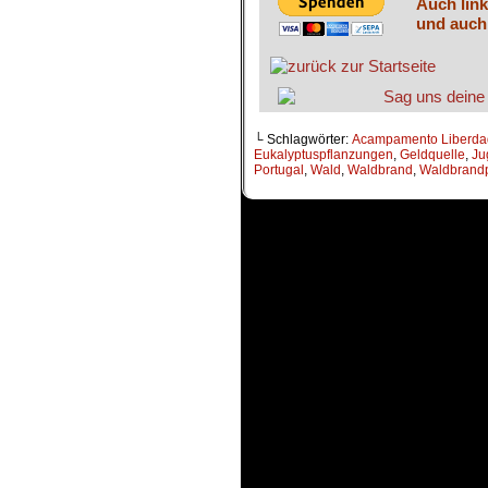
Auch link
und auch
└ Schlagwörter:
Acampamento Liberda
Eukalyptuspflanzungen
,
Geldquelle
,
Ju
Portugal
,
Wald
,
Waldbrand
,
Waldbrandp