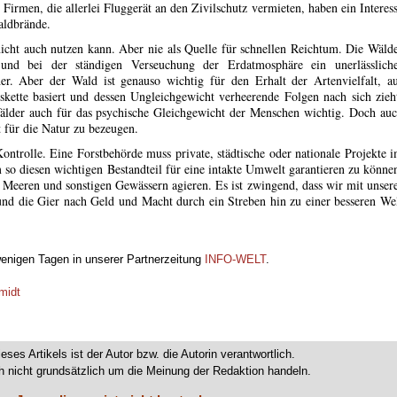
Firmen, die allerlei Fluggerät an den Zivilschutz vermieten, haben ein Interes
aldbrände.
icht auch nutzen kann. Aber nie als Quelle für schnellen Reichtum. Die Wäld
und bei der ständigen Verseuchung der Erdatmosphäre ein unerlässlich
er. Aber der Wald ist genauso wichtig für den Erhalt der Artenvielfalt, a
kette basiert und dessen Ungleichgewicht verheerende Folgen nach sich zieh
älder auch für das psychische Gleichgewicht der Menschen wichtig. Doch au
kt für die Natur zu bezeugen.
ontrolle. Eine Forstbehörde muss private, städtische oder nationale Projekte 
so diesen wichtigen Bestandteil für eine intakte Umwelt garantieren zu könne
Meeren und sonstigen Gewässern agieren. Es ist zwingend, dass wir mit unser
nd die Gier nach Geld und Macht durch ein Streben hin zu einer besseren We
wenigen Tagen in unserer Partnerzeitung
INFO-WELT
.
midt
ieses Artikels ist der Autor bzw. die Autorin verantwortlich.
 nicht grundsätzlich um die Meinung der Redaktion handeln.