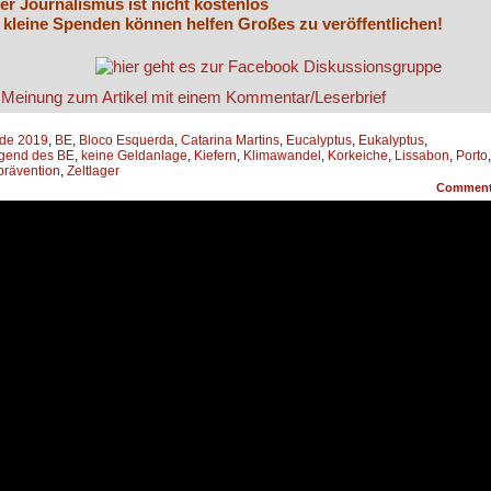
er Journalismus ist nicht kostenlos
 kleine Spenden können helfen Großes zu veröffentlichen!
de 2019
,
BE
,
Bloco Esquerda
,
Catarina Martins
,
Eucalyptus
,
Eukalyptus
,
gend des BE
,
keine Geldanlage
,
Kiefern
,
Klimawandel
,
Korkeiche
,
Lissabon
,
Porto
,
rävention
,
Zeltlager
Commen