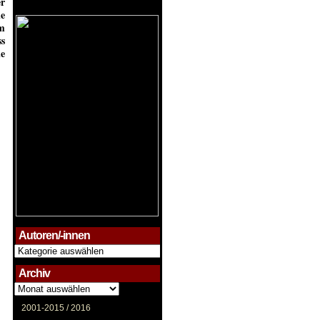
r
ie
em
ss
ie
Autoren/-innen
Autoren/-
innen
Archiv
Archiv
2001-2015 /
2016