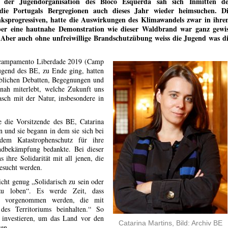
r der Jugendorganisation des Bloco Esquerda sah sich Inmitten de
die Portugals Bergregionen auch dieses Jahr wieder heimsuchen. D
nksprogressiven, hatte die Auswirkungen des Klimawandels zwar in ihr
er eine hautnahe Demonstration wie dieser Waldbrand war ganz gewi
. Aber auch ohne unfreiwillige Brandschutzübung weiss die Jugend was d
Acampamento Liberdade 2019 (Camp
Jugend des BE, zu Ende ging, hatten
üblichen Debatten, Begegnungen und
tnah miterlebt, welche Zukunft uns
asch mit der Natur, insbesondere in
 die Vorsitzende des BE, Catarina
en und sie begann in dem sie sich bei
dem Katastrophenschutz für ihre
ndbekämpfung bedankte. Bei dieser
 ihre Solidarität mit all jenen, die
esucht werden.
nicht genug „Solidarisch zu sein oder
zu loben“. Es werde Zeit, dass
nd vorgenommen werden, die mit
des Territoriums beinhalten.“ So
investieren, um das Land vor den
Catarina Martins, Bild: Archiv BE
zen.