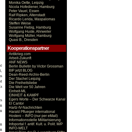
Monika Oette, Leipzig
Nicola Hofediener, Hamburg
Peter Vauel, Essen
Ralf Ripken, Altenstadt
Ricardo Lerida, Maspalomas
Steffen Weise
Susanne Fiebig, Hamburg
Wolfgang Huste, Ahrweiler
Wolfgang Müller, Hamburg
Quasi B., Dresden
Kooperationspartner
Antikrieg.com
Arbeit-Zukunft
ANF NEWS
ie
Berlin Bulletin by Victor Grossman
t,
BIP jetzt BLOG
Dean-Reed-Archiv-Berlin
us
Der Stachel Leipzig
st
Die Freiheitsliebe
Es
Die Welt vor 50 Jahren
Einheit-ML
EINHEIT & KAMPF
es
Egers Worte – Der Schwarze Kanal
El Cantor
en
Hartz-IV-Nachrichten
zu
Harald Pflueger international
Hosteni – INFO (nur per eMail)
Informationsstelle Militarisierung
hn
Infoportal f. antif. Kult. u. Polit. M/P
INFO-WELT
en