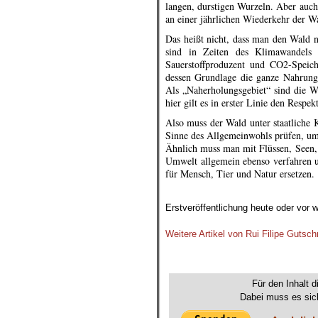
langen, durstigen Wurzeln. Aber auch 
an einer jährlichen Wiederkehr der W
Das heißt nicht, dass man den Wald n
sind in Zeiten des Klimawandels 
Sauerstoffproduzent und CO2-Speich
dessen Grundlage die ganze Nahrungs
Als „Naherholungsgebiet“ sind die W
hier gilt es in erster Linie den Respe
Also muss der Wald unter staatliche K
Sinne des Allgemeinwohls prüfen, um 
Ähnlich muss man mit Flüssen, Seen, 
Umwelt allgemein ebenso verfahren u
für Mensch, Tier und Natur ersetzen.
.
Erstveröffentlichung heute oder vor 
.
Weitere Artikel von Rui Filipe Gutsch
.
Für den Inhalt d
Dabei muss es sich