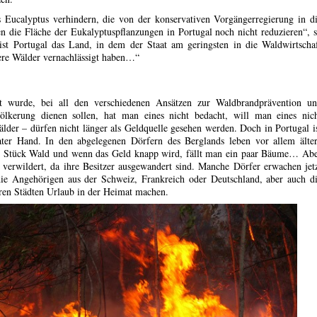
s Eucalyptus verhindern, die von der konservativen Vorgängerregierung in d
n die Fläche der Eukalyptuspflanzungen in Portugal noch nicht reduzieren“, 
ist Portugal das Land, in dem der Staat am geringsten in die Waldwirtscha
sere Wälder vernachlässigt haben…“
t wurde, bei all den verschiedenen Ansätzen zur Waldbrandprävention u
lkerung dienen sollen, hat man eines nicht bedacht, will man eines nic
r – dürfen nicht länger als Geldquelle gesehen werden. Doch in Portugal i
vater Hand. In den abgelegenen Dörfern des Berglands leben vor allem älte
n Stück Wald und wenn das Geld knapp wird, fällt man ein paar Bäume… Ab
 verwildert, da ihre Besitzer ausgewandert sind. Manche Dörfer erwachen jet
 Angehörigen aus der Schweiz, Frankreich oder Deutschland, aber auch d
ren Städten Urlaub in der Heimat machen.