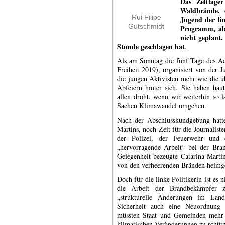
Das Zeltlage
Waldbrände, 
Rui Filipe
Jugend der li
Gutschmidt
Programm, ab
nicht geplant
Stunde geschlagen hat
.
Als am Sonntag die fünf Tage des 
Freiheit 2019), organisiert von der 
die jungen Aktivisten mehr wie die 
Abfeiern hinter sich. Sie haben hau
allen droht, wenn wir weiterhin so l
Sachen Klimawandel umgehen.
Nach der Abschlusskundgebung hatte
Martins, noch Zeit für die Journalist
der Polizei, der Feuerwehr und 
„hervorragende Arbeit“ bei der Bra
Gelegenheit bezeugte Catarina Martins
von den verheerenden Bränden heimg
Doch für die linke Politikerin ist es 
die Arbeit der Brandbekämpfer 
„strukturelle Änderungen im La
Sicherheit auch eine Neuordnung 
müssten Staat und Gemeinden mehr 
klimatischen Veränderungen zu schüt