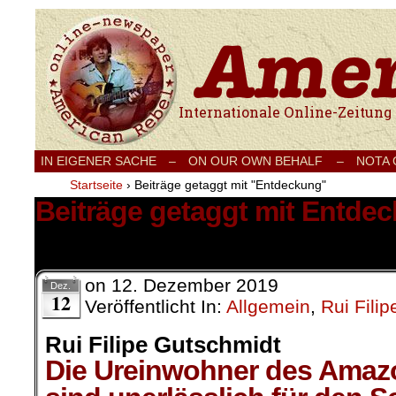
Internationale Onlinezeitung für Frieden
IN EIGENER SACHE
–
ON OUR OWN BEHALF –
NOTA
Startseite
›
Beiträge getaggt mit "Entdeckung"
Beiträge getaggt mit Entde
1 Ergebnis.
on
12. Dezember 2019
Dez.
12
Veröffentlicht In:
Allgemein
,
Rui Fili
Rui Filipe Gutschmidt
Die Ureinwohner des Amaz