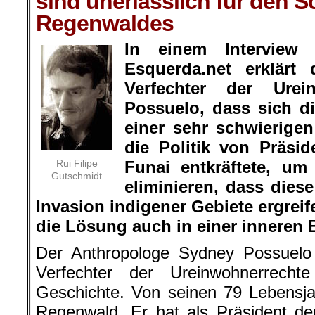
sind unerlässlich für den S
Regenwaldes
In einem Interview
Esquerda.net erklärt
Verfechter der Urei
Possuelo, dass sich di
einer sehr schwierigen
die Politik von Präsid
Rui Filipe
Funai entkräftete, um
Gutschmidt
eliminieren, dass die
Invasion indigener Gebiete ergrei
die Lösung auch in einer inneren
Der Anthropologe Sydney Possuelo i
Verfechter der Ureinwohnerrechte
Geschichte. Von seinen 79 Lebensja
Regenwald. Er hat als Präsident d