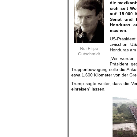
die mexikani
sich seit W
auf 15.000 
Senat und 
Honduras au
machen.
US-Präsident
zwischen US
Rui Filipe
Honduras am 
Gutschmidt
„Wir werden 
Präsident g
Truppenbewegung solle die Ankun
etwa 1.600 Kilometer von der Gre
Trump sagte weiter, dass die Ver
einreisen“ lassen.