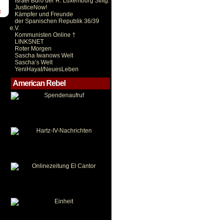
Israel Büro der R. Luxemburg Stiftg.
JusticeNow!
t
Kämpfer und Freunde
der Spanischen Republik 36/39
e.V.
Kommunisten Online †
LINKSNET
Roter Morgen
Sascha Iwanows Welt
Sascha’s Welt
YeniHayat/NeuesLeben
American Rebel