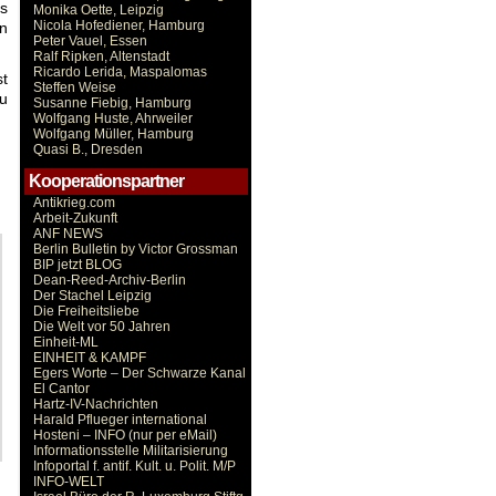
ps
Monika Oette, Leipzig
Nicola Hofediener, Hamburg
en
Peter Vauel, Essen
Ralf Ripken, Altenstadt
Ricardo Lerida, Maspalomas
st
Steffen Weise
zu
Susanne Fiebig, Hamburg
Wolfgang Huste, Ahrweiler
Wolfgang Müller, Hamburg
Quasi B., Dresden
Kooperationspartner
Antikrieg.com
Arbeit-Zukunft
ANF NEWS
Berlin Bulletin by Victor Grossman
BIP jetzt BLOG
Dean-Reed-Archiv-Berlin
Der Stachel Leipzig
Die Freiheitsliebe
Die Welt vor 50 Jahren
Einheit-ML
EINHEIT & KAMPF
Egers Worte – Der Schwarze Kanal
El Cantor
Hartz-IV-Nachrichten
Harald Pflueger international
Hosteni – INFO (nur per eMail)
Informationsstelle Militarisierung
Infoportal f. antif. Kult. u. Polit. M/P
INFO-WELT