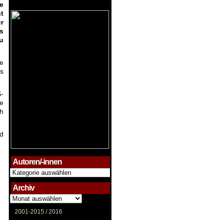
e
t
r
s
u
ze
s
-
e
ch
nd
Autoren/-innen
Autoren/-
innen
Archiv
Archiv
2001-2015 /
2016