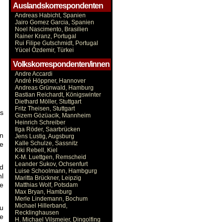
Auslandskorrespondenten
Andreas Habicht, Spanien
Jairo Gomez Garcia, Spanien
Noel Nascimento, Brasilien
Rainer Kranz, Portugal
Rui Filipe Gutschmidt, Portugal
Yücel Özdemir, Türkei
Volkskorrespondenten/innen
Andre Accardi
André Höppner, Hannover
Andreas Grünwald, Hamburg
Bastian Reichardt, Königswinter
Diethard Möller, Stuttgart
Fritz Theisen, Stuttgart
s
Gizem Gözüacik, Mannheim
Heinrich Schreiber
Ilga Röder, Saarbrücken
n
Jens Lustig, Augsburg
Kalle Schulze, Sassnitz
e
Kiki Rebell, Kiel
K-M. Luettgen, Remscheid
Leander Sukov, Ochsenfurt
ld
Luise Schoolmann, Hambgurg
hl
Maritta Brückner, Leipzig
e
Matthias Wolf, Potsdam
Max Bryan, Hamburg
Merle Lindemann, Bochum
Michael Hillerband,
zu
Recklinghausen
e
H. Michael Vilsmeier, Dingolfing