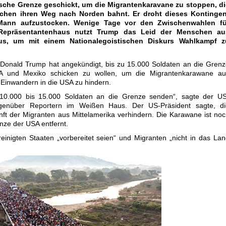
sche Grenze geschickt, um die Migrantenkaravane zu stoppen, di
ochen ihren Weg nach Norden bahnt. Er droht dieses Kontingen
Mann aufzustocken. Wenige Tage vor den Zwischenwahlen fü
Repräsentantenhaus nutzt Trump das Leid der Menschen au
s, um mit einem Nationalegoistischen Diskurs Wahlkampf z
 Donald Trump hat angekündigt, bis zu 15.000 Soldaten an die Gren
A und Mexiko schicken zu wollen, um die Migrantenkarawane au
Einwandern in die USA zu hindern.
10.000 bis 15.000 Soldaten an die Grenze senden“, sagte der US
egenüber Reportern im Weißen Haus. Der US-Präsident sagte, di
ft der Migranten aus Mittelamerika verhindern. Die Karawane ist no
nze der USA entfernt.
einigten Staaten „vorbereitet seien“ und Migranten „nicht in das La