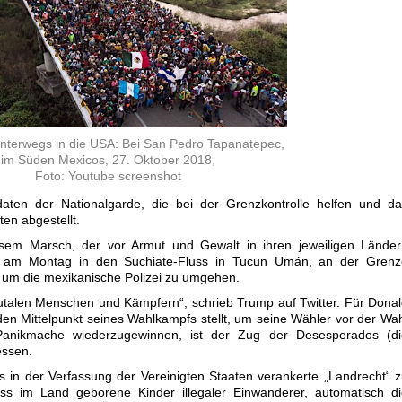
nterwegs in die USA: Bei San Pedro Tapanatepec,
im Süden Mexicos, 27. Oktober 2018,
Foto: Youtube screenshot
aten der Nationalgarde, die bei der Grenzkontrolle helfen und da
en abgestellt.
sem Marsch, der vor Armut und Gewalt in ihren jeweiligen Länder
en am Montag in den Suchiate-Fluss in Tucun Umán, an der Grenz
um die mexikanische Polizei zu umgehen.
talen Menschen und Kämpfern“, schrieb Trump auf Twitter. Für Dona
en Mittelpunkt seines Wahlkampfs stellt, um seine Wähler vor der Wa
anikmache wiederzugewinnen, ist der Zug der Desesperados (di
essen.
 in der Verfassung der Vereinigten Staaten verankerte „Landrecht“ 
s im Land geborene Kinder illegaler Einwanderer, automatisch di