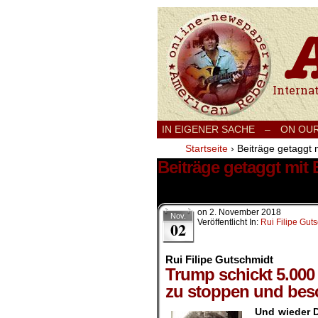
International
IN EIGENER SACHE
–
ON OU
Startseite
›
Beiträge getaggt 
Beiträge getaggt mi
1 Ergebnis.
on
2. November 2018
Nov.
Veröffentlicht In:
Rui Filipe Gut
02
Rui Filipe Gutschmidt
Trump schickt 5.000
zu stoppen und bes
Und wieder D