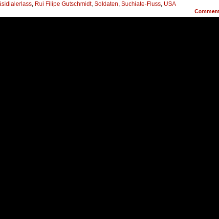
äsidialerlass
,
Rui Filipe Gutschmidt
,
Soldaten
,
Suchiate-Fluss
,
USA
Commen