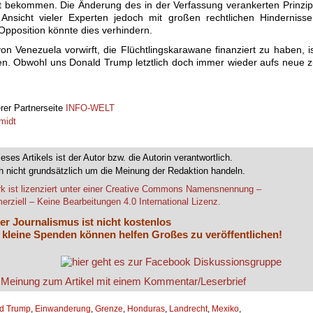
t bekommen. Die Änderung des in der Verfassung verankerten Prinzi
 Ansicht vieler Experten jedoch mit großen rechtlichen Hinderniss
pposition könnte dies verhindern.
 Venezuela vorwirft, die Flüchtlingskarawane finanziert zu haben, i
ffen. Obwohl uns Donald Trump letztlich doch immer wieder aufs neue 
erer Partnerseite
INFO-WELT
midt
ieses Artikels ist der Autor bzw. die Autorin verantwortlich.
 nicht grundsätzlich um die Meinung der Redaktion handeln.
k ist lizenziert unter einer Creative Commons Namensnennung –
rziell – Keine Bearbeitungen 4.0 International Lizenz.
er Journalismus ist nicht kostenlos
 kleine Spenden können helfen Großes zu veröffentlichen!
d Trump
,
Einwanderung
,
Grenze
,
Honduras
,
Landrecht
,
Mexiko
,