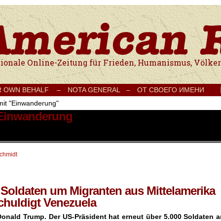
e Onlinezeitung für Frieden, Humanismus, Völkerverständigung und Kul
R OWN BEHALF –
NOTA GENERAL –
ОТ СВОЕГО ИМЕНИ
mit "Einwanderung"
t Einwanderung
schmidt
 Soldaten um Migranten aus Mittelamerika
chuldigt Venezuela
onald Trump. Der US-Präsident hat erneut über 5.000 Soldaten a