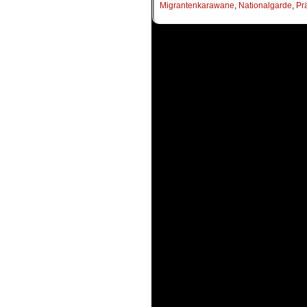
Migrantenkarawane
,
Nationalgarde
,
Pr