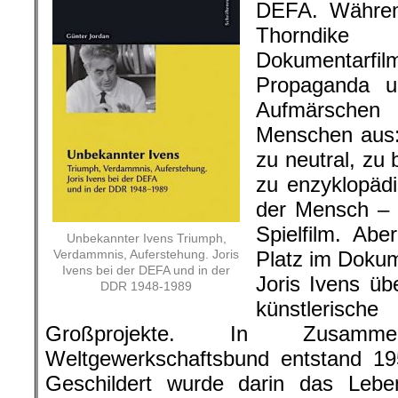
DEFA. Währen
Thorndike
Dokumenta
Propaganda u
Aufmärschen
Menschen aus:
zu neutral, zu
zu enzyklopäd
der Mensch – 
Spielfilm. Ab
Unbekannter Ivens Triumph,
Verdammnis, Auferstehung. Joris
Platz im Dokum
Ivens bei der DEFA und in der
Joris Ivens ü
DDR 1948-1989
künstlerisc
Großprojekte. In Zusamm
Weltgewerkschaftsbund entstand 19
Geschildert wurde darin das Leb