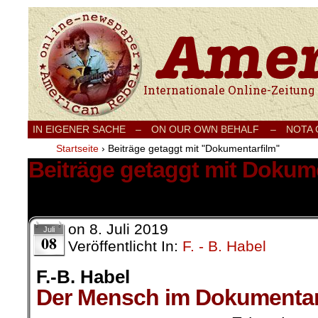
Internationale Onlinezeitung für Frieden
IN EIGENER SACHE
–
ON OUR OWN BEHALF –
NOTA
Startseite
›
Beiträge getaggt mit "Dokumentarfilm"
Beiträge getaggt mit Dokum
1 Ergebnis.
on
8. Juli 2019
Juli
08
Veröffentlicht In:
F. - B. Habel
F.-B. Habel
Der Mensch im Dokumentar