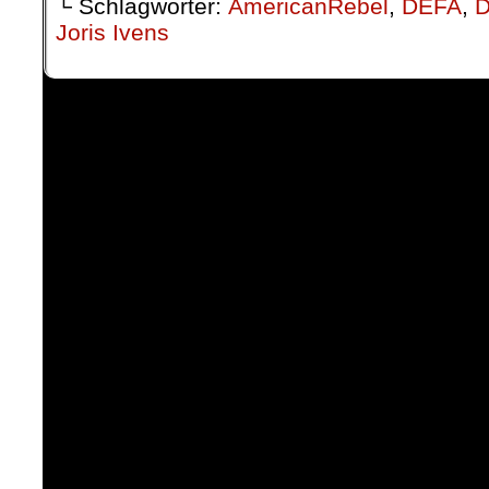
└ Schlagwörter:
AmericanRebel
,
DEFA
,
D
Joris Ivens