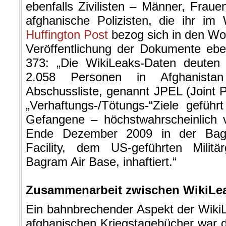
ebenfalls Zivilisten – Männer, Frau
afghanische Polizisten, die ihr im
Huffington Post
bezog sich in den Wo
Veröffentlichung der Dokumente ebe
373: „Die WikiLeaks-Daten deuten 
2.058 Personen in Afghanista
Abschussliste, genannt JPEL (Joint Pri
„Verhaftungs-/Tötungs-“Ziele gefüh
Gefangene – höchstwahrscheinlich 
Ende Dezember 2009 in der Bagr
Facility, dem US-geführten Militä
Bagram Air Base, inhaftiert.“
.
Zusammenarbeit zwischen WikiLea
Ein bahnbrechender Aspekt der WikiL
afghanischen Kriegstagebücher war d