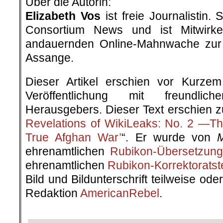
Über die Autorin:
Elizabeth Vos
ist freie Journalistin. 
Consortium News und ist Mitwir
andauernden Online-Mahnwache zur 
Assange.
Dieser Artikel erschien vor Kurze
Veröffentlichung mit freundli
Herausgebers. Dieser Text erschien zu
Revelations of WikiLeaks: No. 2 —T
True Afghan War’
“. Er wurde von
ehrenamtlichen
Rubikon-Übersetzun
ehrenamtlichen
Rubikon-Korrektorats
Bild und Bildunterschrift teilweise od
Redaktion
AmericanRebel
.
.