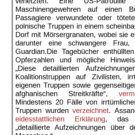
verletzten. Eine US-Patrouille
Maschinengewehren auf einen B
Passagiere verwundete oder töte
polnische Truppen in einem scheinba
Dorf mit Mörsergranaten, wobei sie e
darunter eine schwangere Frau, t
Guardian.Die Tagebücher enthüllten
Opferzahlen und mögliche Hinweis
„Diese detaillierten Aufzeichnung
Koalitionstruppen auf Zivilisten, 
eigenen Truppen sowie gegenseitige
afghanischen Streitkräfte“,
verm
Mindestens 20 Fälle von irrtümlic
Truppen wurden
verzeichnet
. Assan
eidesstattlichen Erklärung
, das M
„detaillierte Aufzeichnungen über