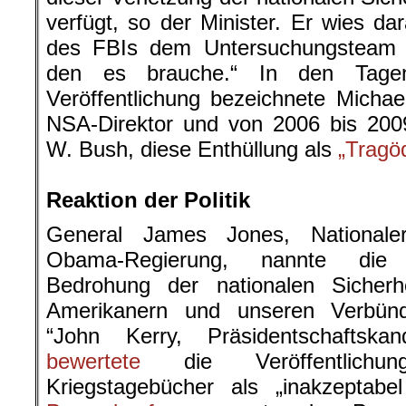
verfügt, so der Minister. Er wies da
des FBIs dem Untersuchungsteam je
den es brauche.“ In den Tage
Veröffentlichung bezeichnete Micha
NSA-Direktor und von 2006 bis 200
W. Bush, diese Enthüllung als
„Tragö
.
Reaktion der Politik
General James Jones, Nationaler
Obama-Regierung, nannte die V
Bedrohung der nationalen Sicher
Amerikanern und unseren Verbünd
“John Kerry, Präsidentschaftska
bewertete
die Veröffentlichun
Kriegstagebücher als „inakzeptabel