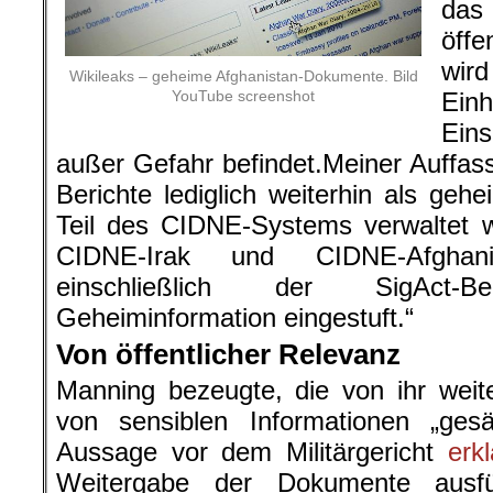
das
öff
wird
Wikileaks – geheime Afghanistan-Dokumente. Bild
YouTube screenshot
Ein
Ein
außer Gefahr befindet.Meiner Auffa
Berichte lediglich weiterhin als gehe
Teil des CIDNE-Systems verwaltet w
CIDNE-Irak und CIDNE-Afghanis
einschließlich der SigAct-
Geheiminformation eingestuft.“
Von öffentlicher Relevanz
Manning bezeugte, die von ihr wei
von sensiblen Informationen „gesä
Aussage vor dem Militärgericht
erkl
Weitergabe der Dokumente ausfüh