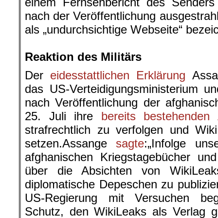
einem Fernsehbericht des Sender
nach der Veröffentlichung ausgestrah
als „undurchsichtige Webseite“ bezei
.
Reaktion des Militärs
Der
eidesstattlichen Erklärung
Assan
das US-Verteidigungsministerium u
nach Veröffentlichung der afghanis
25. Juli ihre
bereits bestehenden
strafrechtlich zu verfolgen und Wi
setzen.Assange
sagte
:„Infolge uns
afghanischen Kriegstagebücher und
über die Absichten von WikiLeak
diplomatische Depeschen zu publizier
US-Regierung mit Versuchen beg
Schutz, den WikiLeaks als Verlag ge