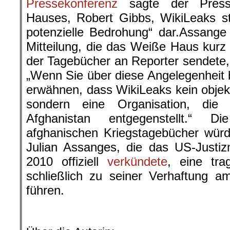
Pressekonferenz
sagte der Press
Hauses, Robert Gibbs, WikiLeaks st
potenzielle Bedrohung“ dar.Assang
Mitteilung, die das Weiße Haus kurz 
der Tagebücher an Reporter sendete
„Wenn Sie über diese Angelegenheit b
erwähnen, dass WikiLeaks kein objekt
sondern eine Organisation, die 
Afghanistan entgegenstellt.“ Di
afghanischen Kriegstagebücher wür
Julian Assanges, die das US-Justi
2010 offiziell
verkündete
, eine tra
schließlich zu seiner Verhaftung a
führen.
.