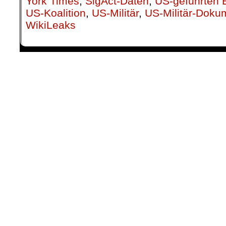
York Times
,
SigAct-Daten
,
US-geführten 
US-Koalition
,
US-Militär
,
US-Militär-Doku
WikiLeaks