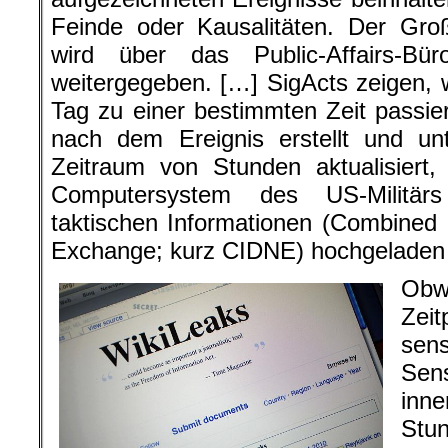
Feinde oder Kausalitäten. Der Groß
wird über das Public-Affairs-Bür
weitergegeben. […] SigActs zeigen,
Tag zu einer bestimmten Zeit passier
nach dem Ereignis erstellt und u
Zeitraum von Stunden aktualisiert
Computersystem des US-Militä
taktischen Informationen (Combined
Exchange; kurz CIDNE) hochgeladen 
Obw
Zei
sen
Sen
inn
Stu