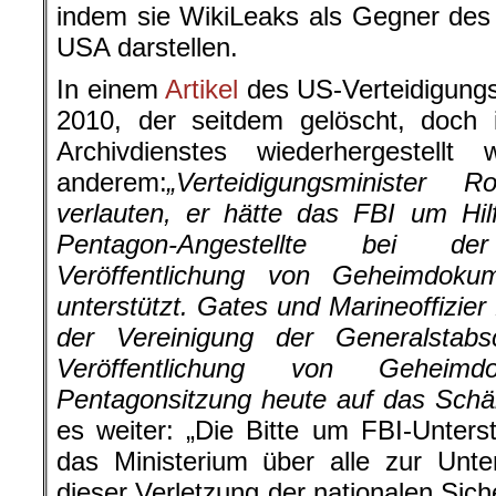
indem sie WikiLeaks als Gegner des 
USA darstellen.
In einem
Artikel
des US-Verteidigungs
2010, der seitdem gelöscht, doch i
Archivdienstes wiederhergestell
anderem:
„Verteidigungsminister
verlauten, er hätte das FBI um Hil
Pentagon-Angestellte bei d
Veröffentlichung von Geheimdoku
unterstützt. Gates und Marineoffizier
der Vereinigung der Generalstabsc
Veröffentlichung von Geheim
Pentagonsitzung heute auf das Schär
es weiter: „Die Bitte um FBI-Unterst
das Ministerium über alle zur Unt
dieser Verletzung der nationalen Sic