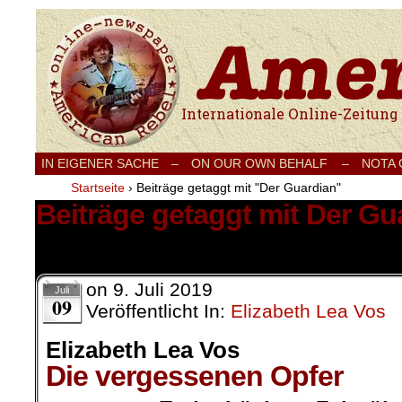
Internationale Onlinezeitung für Frieden
IN EIGENER SACHE
–
ON OUR OWN BEHALF –
NOTA
Startseite
›
Beiträge getaggt mit "Der Guardian"
Beiträge getaggt mit Der Gu
1 Ergebnis.
on
9. Juli 2019
Juli
09
Veröffentlicht In:
Elizabeth Lea Vos
Elizabeth Lea Vos
Die vergessenen Opfer