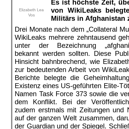
Es ist höchste Zeit, ü
von WikiLeaks belegt
Elizabeth Lea
Vos
Militärs in Afghanistan
Drei Monate nach dem „Collateral Mur
WikiLeaks mehrere zehntausend ge
unter der Bezeichnung „afghani
bekannt werden sollten. Diese Publ
Hinsicht bahnbrechend, wie Elizabeth
zur bedeutenden Arbeit von WikiLeaks
Berichte belegte die Geheimhaltung
Existenz eines US-geführten Elite-
Namen Task Force 373 sowie die ver
dem Konflikt. Bei der Veröffentlic
zudem erstmals mit Zeitungen und N
auf der ganzen Welt zusammen, daru
der Guardian und der Spiegel. Schließ