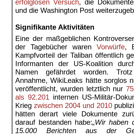
erfolglosen Versuch
, die Dokument
und die Washington Post weiterzugeb
.
Signifikante Aktivitäten
Eine der maßgeblichen Kontroversen
der Tagebücher waren
Vorwürfe
, 
Kampfvorteil der Taliban öffentlich 
Informanten der US-Koalition durc
Namen gefährdet worden. Trotz 
Annahme, WikiLeaks hätte sorglos n
veröffentlicht, wurden letztlich nur
75
als 92.201
internen US-Militär-Dok
Krieg
zwischen 2004 und 2010
publiz
hätten derart viele Dokumente zur
darauf bestanden habe:
„Wir haben 
15.000 Berichten aus der Ge