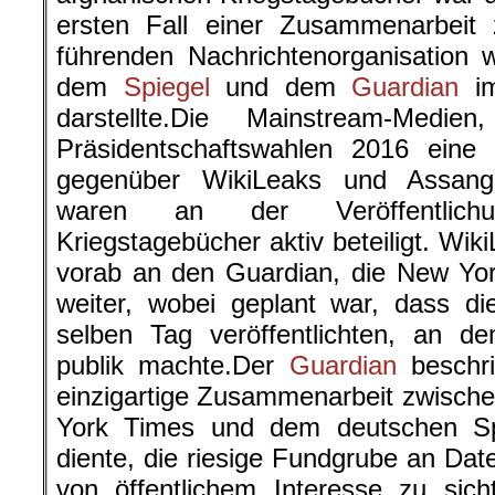
ersten Fall einer Zusammenarbeit
führenden Nachrichtenorganisation
dem
Spiegel
und dem
Guardian
im
darstellte.Die Mainstream-Med
Präsidentschaftswahlen 2016 eine ä
gegenüber WikiLeaks und Assan
waren an der Veröffentlich
Kriegstagebücher aktiv beteiligt. Wi
vorab an den Guardian, die New Yo
weiter, wobei geplant war, dass di
selben Tag veröffentlichten, an d
publik machte.Der
Guardian
beschri
einzigartige Zusammenarbeit zwisch
York Times und dem deutschen Sp
diente, die riesige Fundgrube an Date
von öffentlichem Interesse zu sic