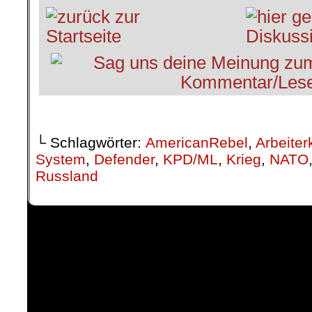
└ Schlagwörter:
AmericanRebel
,
Arbeiter
System
,
Defender
,
KPD/ML
,
Krieg
,
NATO
Russland