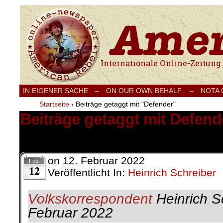
Internationale Onlinezeitung für Frieden
IN EIGENER SACHE
–
ON OUR OWN BEHALF –
NOTA
Startseite
›
Beiträge getaggt mit "Defender"
Beiträge getaggt mit Defend
1 Ergebnis.
on
12. Februar 2022
Feb.
12
Veröffentlicht In:
Heinrich Schreiber
Volkskorrespondent
Heinrich S
Februar 2022