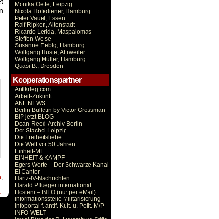
et
Monika Oette, Leipzig
n
Nicola Hofediener, Hamburg
Peter Vauel, Essen
Ralf Ripken, Altenstadt
Ricardo Lerida, Maspalomas
Steffen Weise
Susanne Fiebig, Hamburg
Wolfgang Huste, Ahrweiler
Wolfgang Müller, Hamburg
Quasi B., Dresden
Kooperationspartner
Antikrieg.com
Arbeit-Zukunft
ANF NEWS
Berlin Bulletin by Victor Grossman
BIP jetzt BLOG
Dean-Reed-Archiv-Berlin
Der Stachel Leipzig
Die Freiheitsliebe
Die Welt vor 50 Jahren
Einheit-ML
EINHEIT & KAMPF
Egers Worte – Der Schwarze Kanal
El Cantor
n
,
Hartz-IV-Nachrichten
Harald Pflueger international
t
Hosteni – INFO (nur per eMail)
Informationsstelle Militarisierung
Infoportal f. antif. Kult. u. Polit. M/P
INFO-WELT