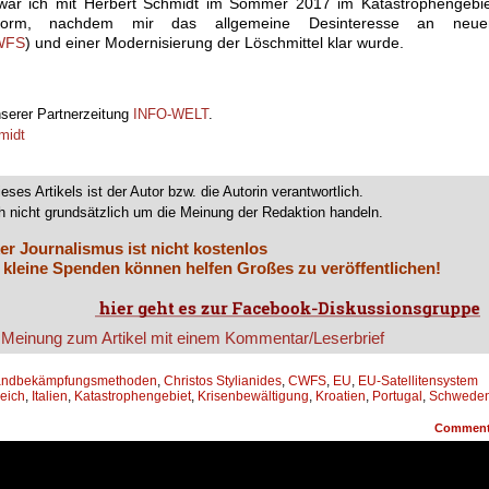
h war ich mit Herbert Schmidt im Sommer 2017 im Katastrophengebi
orm, nachdem mir das allgemeine Desinteresse an neue
WFS
) und einer Modernisierung der Löschmittel klar wurde.
nserer Partnerzeitung
INFO-WELT
.
midt
ieses Artikels ist der Autor bzw. die Autorin verantwortlich.
 nicht grundsätzlich um die Meinung der Redaktion handeln.
er Journalismus ist nicht kostenlos
 kleine Spenden können helfen Großes zu veröffentlichen!
andbekämpfungsmethoden
,
Christos Stylianides
,
CWFS
,
EU
,
EU-Satellitensystem
eich
,
Italien
,
Katastrophengebiet
,
Krisenbewältigung
,
Kroatien
,
Portugal
,
Schwede
Commen