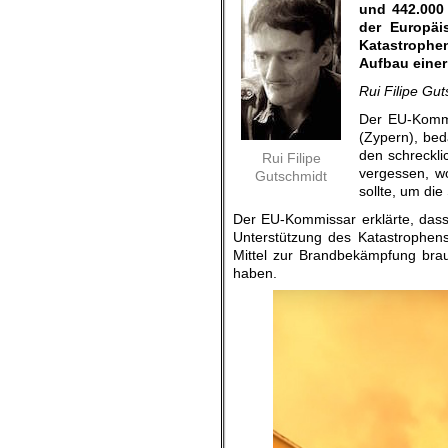
und 442.000 
der Europäi
Katastrophen
Aufbau einer
Rui Filipe Gut
Der EU-Kommis
(Zypern), beda
den schreckli
Rui Filipe
vergessen, wo
Gutschmidt
sollte, um di
Der EU-Kommissar erklärte, dass
Unterstützung des Katastrophens
Mittel zur Brandbekämpfung brau
haben.