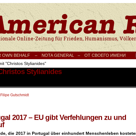
e Onlinezeitung für Frieden, Humanismus, Völkerverständigung und Kul
R OWN BEHALF –
NOTA GENERAL –
ОТ СВОЕГО ИМЕНИ
it "Christos Stylianides"
Christos Stylianides
 Filipe Gutschmidt
gal 2017 – EU gibt Verfehlungen zu und
uf
de, die 2017 in Portugal über einhundert Menschenleben kostete