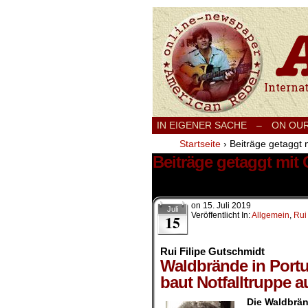
International
IN EIGENER SACHE
–
ON OU
Startseite
›
Beiträge getaggt m
Beiträge getaggt mit 
1 Ergebnis.
on
15. Juli 2019
Juli
Veröffentlicht In:
Allgemein
,
Rui
15
Rui Filipe Gutschmidt
Waldbrände in Portu
baut Notfalltruppe a
Die Waldbrän