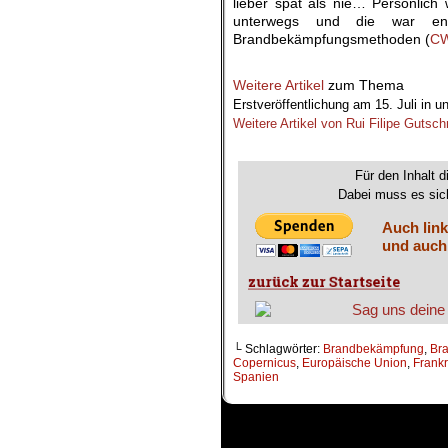
lieber spät als nie… Persönlic
unterwegs und die war en
Brandbekämpfungsmethoden (
C
.
Weitere Artikel
zum Thema
Erstveröffentlichung am 15. Juli in u
Weitere Artikel von Rui Filipe Gutsch
.
Für den Inhalt d
Dabei muss es sich
Auch link
und auch
└ Schlagwörter:
Brandbekämpfung
,
Br
Copernicus
,
Europäische Union
,
Frankr
Spanien