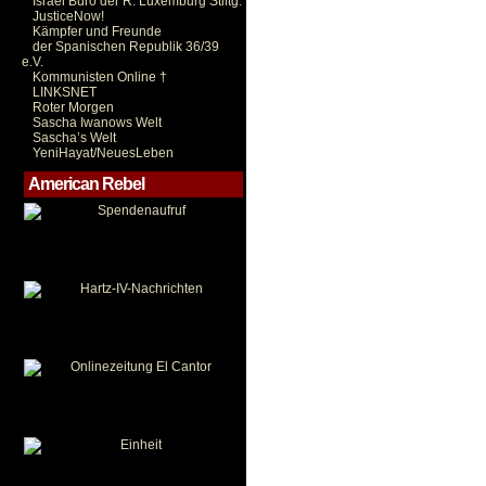
Israel Büro der R. Luxemburg Stiftg.
JusticeNow!
Kämpfer und Freunde
der Spanischen Republik 36/39
e.V.
Kommunisten Online †
LINKSNET
Roter Morgen
Sascha Iwanows Welt
Sascha’s Welt
YeniHayat/NeuesLeben
American Rebel