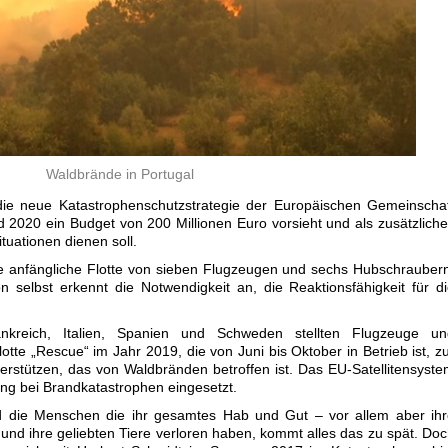
Waldbrände in Portugal
die neue Katastrophenschutzstrategie der Europäischen Gemeinscha
d 2020 ein Budget von 200 Millionen Euro vorsieht und als zusätzlich
tuationen dienen soll.
ne anfängliche Flotte von sieben Flugzeugen und sechs Hubschrauber
 selbst erkennt die Notwendigkeit an, die Reaktionsfähigkeit für d
ankreich, Italien, Spanien und Schweden stellten Flugzeuge un
tte „Rescue“ im Jahr 2019, die von Juni bis Oktober in Betrieb ist, z
rstützen, das von Waldbränden betroffen ist. Das EU-Satellitensyst
ung bei Brandkatastrophen eingesetzt.
nd die Menschen die ihr gesamtes Hab und Gut – vor allem aber ih
und ihre geliebten Tiere verloren haben, kommt alles das zu spät. Do