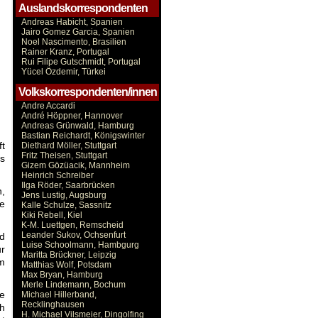
Auslandskorrespondenten
Andreas Habicht, Spanien
Jairo Gomez Garcia, Spanien
Noel Nascimento, Brasilien
Rainer Kranz, Portugal
Rui Filipe Gutschmidt, Portugal
Yücel Özdemir, Türkei
Volkskorrespondenten/innen
Andre Accardi
André Höppner, Hannover
Andreas Grünwald, Hamburg
Bastian Reichardt, Königswinter
ft
Diethard Möller, Stuttgart
Fritz Theisen, Stuttgart
es
Gizem Gözüacik, Mannheim
Heinrich Schreiber
Ilga Röder, Saarbrücken
n,
Jens Lustig, Augsburg
ie
Kalle Schulze, Sassnitz
Kiki Rebell, Kiel
K-M. Luettgen, Remscheid
Leander Sukov, Ochsenfurt
d
Luise Schoolmann, Hambgurg
ur
Maritta Brückner, Leipzig
em
Matthias Wolf, Potsdam
Max Bryan, Hamburg
Merle Lindemann, Bochum
re
Michael Hillerband,
Recklinghausen
ch
H. Michael Vilsmeier, Dingolfing