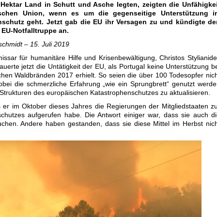
Hektar Land in Schutt und Asche legten, zeigten die Unfähigkei
schen Union, wenn es um die gegenseitige Unterstützung i
schutz geht. Jetzt gab die EU ihr Versagen zu und kündigte de
 EU-Notfalltruppe an.
schmidt – 15. Juli 2019
sar für humanitäre Hilfe und Krisenbewältigung, Christos Stylianid
uerte jetzt die Untätigkeit der EU, als Portugal keine Unterstützung b
chen Waldbränden 2017 erhielt. So seien die über 100 Todesopfer nic
bei die schmerzliche Erfahrung „wie ein Sprungbrett“ genutzt werd
e Strukturen des europäischen Katastrophenschutzes zu aktualisieren.
 er im Oktober dieses Jahres die Regierungen der Mitgliedstaaten z
chutzes aufgerufen habe. Die Antwort einiger war, dass sie auch d
chen. Andere haben gestanden, dass sie diese Mittel im Herbst nic