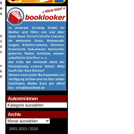
t
m
n
es
ei
ht
en
ur
ie
ht
Autoren/-innen
Autoren/-
innen
Archiv
Archiv
2001-2015 /
2016