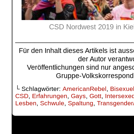
CSD Nordwest 2019 in Kie
______________________________
Für den Inhalt dieses Artikels ist auss
der Autor verantwo
Veröffentlichungen sind nur ange
Gruppe-Volkskorresponde
└ Schlagwörter:
AmericanRebel
,
Bisexue
CSD
,
Erfahrungen
,
Gays
,
Gott
,
Intersexe
Lesben
,
Schwule
,
Spaltung
,
Transgender