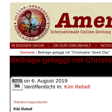
Internationale Onlinezeitung für Frieden
IN EIGENER SACHE
–
ON OUR OWN BEHALF –
NOTA
Startseite
›
Beiträge getaggt mit "Christopher Street Day"
Beiträge getaggt mit Christ
1 Ergebnis.
on
6. August 2019
Aug.
06
Veröffentlicht In:
Kim Rebell
Volkskorrespondentin
Kiki Rebell