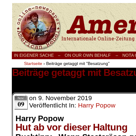
Internationale Onlinezeitung für Frieden
IN EIGENER SACHE
–
ON OUR OWN BEHALF –
NOTA
Startseite
›
Beiträge getaggt mit "Besatzung"
Beiträge getaggt mit Besat
1 Ergebnis.
on
9. November 2019
Nov.
09
Veröffentlicht In:
Harry Popow
Harry Popow
Hut ab vor dieser Haltung