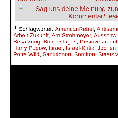
└ Schlagwörter:
AmericanRebel
,
Antisem
Arbeit Zukunft
,
Arn Strohmeyer
,
Ausschwi
Besatzung
,
Bundestages
,
Desinvestment
Harry Popow
,
Israel
,
Israel-Kritik
,
Jochen 
Petra Wild
,
Sanktionen
,
Semiten
,
Staatsr