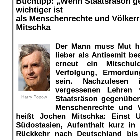
Buchtipp:
„
Wenn Staatsräson ge
wichtiger ist
als Menschenrechte und Völker
Mitschka
.
Der Mann muss Mut ha
lieber als Antisemit b
erneut ein Mitschul
Verfolgung, Ermordu
sein. Nachzulese
vergessenen Lehren
Harry Popow
Staatsräson gegenüber 
Menschenrechte und V
heißt Jochen Mitschka: Einst U
Südostasien, Aufenthalt kurz i
Rückkehr nach Deutschland bis