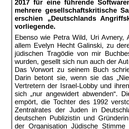
2017 für eine führende Softwaren
mehrere gesellschaftskritische S
erschien „Deutschlands Angriffs
vorliegende.
Ebenso wie Petra Wild, Uri Avnery,
allem Evelyn Hecht Galinski, zu dere
jüdischen Tragödie von mir Buchbe
wurden, gesellt sich nun auch der Au
Das Vorwort zu seinem Buch schrie
Darin betont sie, wenn sie das „Ni
Vertretern der Israel-Lobby und ihre
sich „nur angewidert abwenden“. Di
empört, die Tochter des 1992 verst
Zentralrates der Juden in Deutschl
deutschen Publizistin und Gründeri
der Organisation Jüdische Stimme 