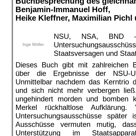
Buchbesprechung des gleichna
Benjamin-Immanuel Hoff,
Heike Kleffner, Maximilian Pich
.
NSU, NSA, BND – 
Untersuchungsau
Inge Möller
Staatsversagen und Staa
Dieses Buch gibt mit zahlreichen B
über die Ergebnisse der NSU-Un
Unmittelbar nachdem das Kerntrio 
und sich nicht mehr verbergen lie
ungehindert morden und bomben k
Merkel rückhaltlose Aufklärung.
Untersuchungsausschüsse später is
Ausschüsse vermuten mutig, das
Unterstützung im Staatsappa