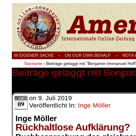
Internationale Onlinezeitung für Frieden
IN EIGENER SACHE
–
ON OUR OWN BEHALF –
NOTA
Startseite
›
Beiträge getaggt mit "Benjamin-Immanuel Hoff
Beiträge getaggt mit Benja
1 Ergebnis.
on
9. Juli 2019
Juli
09
Veröffentlicht In:
Inge Möller
Inge Möller
Rückhaltlose Aufklärung?