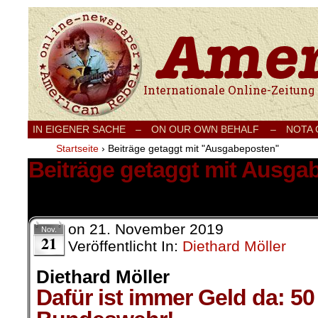
Internationale Onlinezeitung für Frieden
IN EIGENER SACHE
–
ON OUR OWN BEHALF –
NOTA
Startseite
›
Beiträge getaggt mit "Ausgabeposten"
Beiträge getaggt mit Ausga
1 Ergebnis.
on
21. November 2019
Nov.
21
Veröffentlicht In:
Diethard Möller
Diethard Möller
Dafür ist immer Geld da: 50 