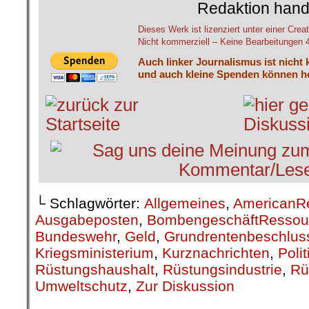
Redaktion hand
Dieses Werk ist lizenziert unter einer C
Nicht kommerziell – Keine Bearbeitungen 4.
Auch linker Journalismus ist nicht 
und auch kleine Spenden können he
└ Schlagwörter:
Allgemeines
,
AmericanR
Ausgabeposten
,
BombengeschäftRessou
Bundeswehr
,
Geld
,
Grundrentenbeschlus
Kriegsministerium
,
Kurznachrichten
,
Poli
Rüstungshaushalt
,
Rüstungsindustrie
,
Rü
Umweltschutz
,
Zur Diskussion