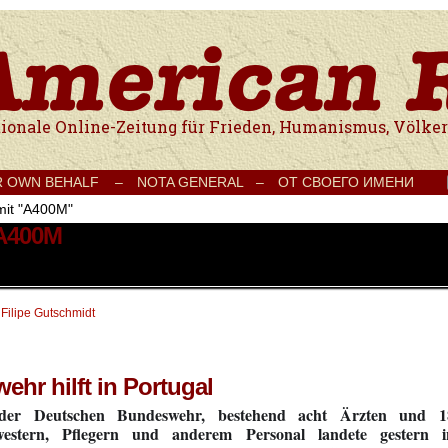
e Onlinezeitung für Frieden, Humanismus, Völkerverständigung und Kul
R OWN BEHALF –
NOTA GENERAL –
ОТ СВОЕГО ИМЕНИ
mit "A400M"
 A400M
 Filipe Gutschmidt
hr hilft in Portugal
er Deutschen Bundeswehr, bestehend acht Ärzten und 1
western, Pflegern und anderem Personal landete gestern i