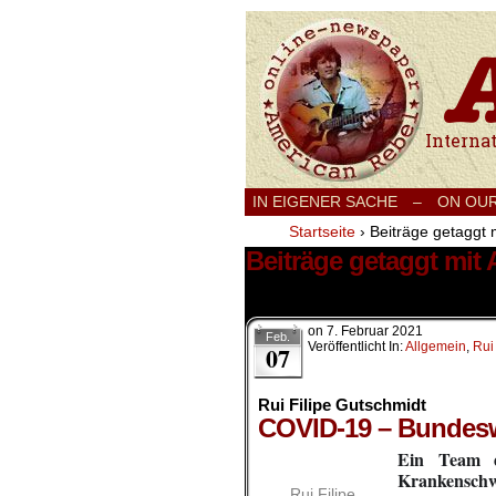
International
IN EIGENER SACHE
–
ON OU
Startseite
›
Beiträge getaggt 
Beiträge getaggt mit
1 Ergebnis.
on
7. Februar 2021
Feb.
Veröffentlicht In:
Allgemein
,
Rui
07
Rui Filipe Gutschmidt
COVID-19 – Bundeswe
Ein Team d
Krankensch
Rui Filipe