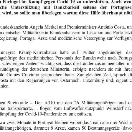
m Portugal im Kampf gegen Covid-19 zu unterstützen. Auch wen
ische Unterstützung mit Dankbarkeit seitens der Portugiese
ird, so sollte man überlegen warum diese Hilfe überhaupt nöti
undeskanzlerin Angela Merkel und Premierminister António Costa, u
 deutscher Militärärzte in Krankenhäusern in Lissabon und Porto letz
egierung, Portugal Ärzte und medizinische Versorgung zur Verfügu
 Annegret Kramp-Karrenbauer hatte auf Twitter angekündigt, das
ehörige des medizinischen Personals der Bundeswehr nach Portuga
n schwierigen Zeiten“ wichtig sei, dass die Länder zusammenhalten u
kündigung der deutschen Ministerin, erfolgte nachdem sie mit ihr
oão Gomes Cravinho gesprochen hatte. Zur gleichen Zeit, sprach d
osta mit den Regierungen von Österreich, Luxemburg und, eigentli
anien.
en Streitkräfte – Der A310 mit den 26 Militärangehörigen und de
al transportierte, – flogen vom Luftwaffenstützpunkt Wunstorf na
kämpfung der Covid-19-Pandemie zu unterstützen.
wa zwei Monate in Portugal bleiben wobei das Team alle drei Woch
ilitärangehörigen, darunter 8 Ärzte, kamen 50 Beatmungsgeräte (dav