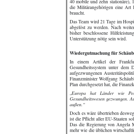
40 mobile und zehn stationäre),
die Militärangehörigen eine Ar
braucht.
Das Team wird 21 Tage im Hospit
abgelöst zu werden. Nach weit
bisher beschlossene Hilfeleistu
Unterstützung nötig sein wird.
.
Wiedergutmachung für Schäuble
In einem Artikel der Frankf
Gesundheitssystem unter dem 
aufgezwungenen Austeritätspolit
Finanzminister Wolfgang Schäuble
Plan durchgesetzt hat, die Finan
Europa hat Länder wie Portu
„
Gesundheitswesen gezwungen. Au
außen.“
Doch es wäre übertrieben desweg
ist die Pflicht aller EU-Staaten s
Das die Regierung von Angela Mer
mehr wie die üblichen wirtschaft