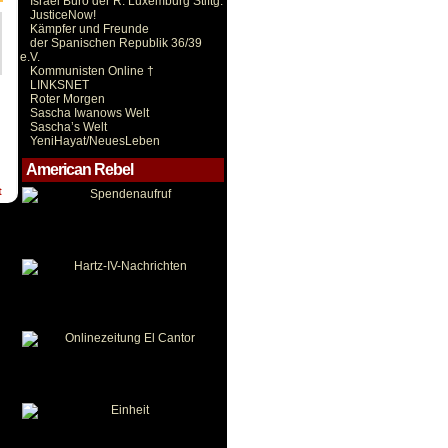
Israel Büro der R. Luxemburg Stiftg.
JusticeNow!
Kämpfer und Freunde
der Spanischen Republik 36/39
e.V.
Kommunisten Online †
LINKSNET
Roter Morgen
Sascha Iwanows Welt
Sascha’s Welt
YeniHayat/NeuesLeben
American Rebel
t