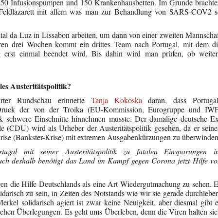
 150 Infusionspumpen und 150 Krankenhausbetten. Im Grunde bracht
t Feldlazarett mit allem was man zur Behandlung von SARS-COV2 s
al da Luz in Lissabon arbeiten, um dann von einer zweiten Mannscha
eren drei Wochen
kommt
ein drittes Team nach Portugal, mit dem d
ng erst einmal beendet wird. Bis dahin wird man prüfen, ob weite
s Austeritätspolitik?
urter Rundschau erinnerte
Tanja Kokoska
daran, dass Portugal
Druck der von der Troika (EU-Kommission, Eurogruppe und IWF
ik schwere Einschnitte hinnehmen musste. Der damalige deutsche E
 (CDU) wird als Urheber der Austeritätspolitik gesehen, da er sein
zkrise (Bankster-Krise) mit extremen Ausgabenkürzungen zu überwinden
gal mit seiner Austeritätspolitik zu fatalen Einsparungen i
ch deshalb benötigt das Land im Kampf gegen Corona jetzt Hilfe v
en die Hilfe Deutschlands als eine Art Wiedergutmachung zu sehen. 
olidarisch zu sein, in Zeiten des Notstands wie wir sie gerade durchlebe
kel solidarisch agiert ist zwar keine Neuigkeit, aber diesmal gibt 
lichen Überlegungen. Es geht ums Überleben, denn die Viren halten si