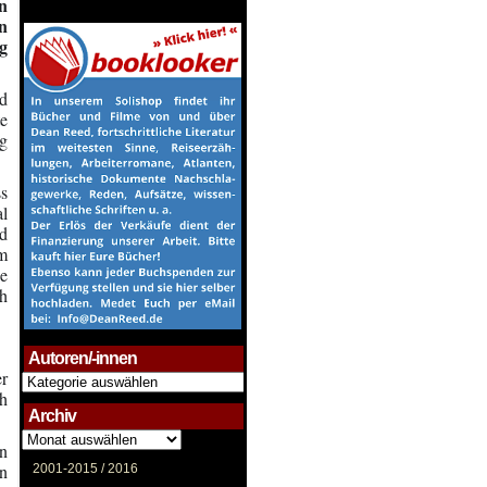
n
n
g
nd
te
ng
s
l
nd
em
ie
ch
Autoren/-innen
r
Autoren/-
innen
ch
Archiv
Archiv
en
on
2001-2015 /
2016