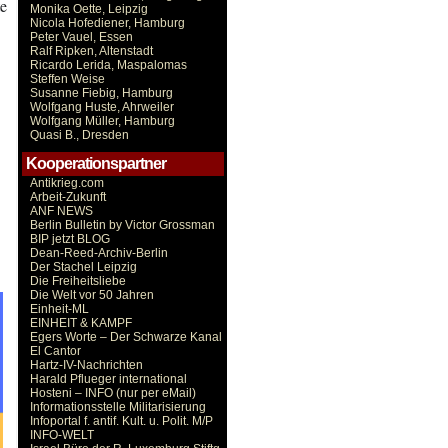
e
Monika Oette, Leipzig
Nicola Hofediener, Hamburg
Peter Vauel, Essen
Ralf Ripken, Altenstadt
Ricardo Lerida, Maspalomas
Steffen Weise
Susanne Fiebig, Hamburg
Wolfgang Huste, Ahrweiler
Wolfgang Müller, Hamburg
Quasi B., Dresden
Kooperationspartner
Antikrieg.com
Arbeit-Zukunft
ANF NEWS
Berlin Bulletin by Victor Grossman
BIP jetzt BLOG
Dean-Reed-Archiv-Berlin
Der Stachel Leipzig
Die Freiheitsliebe
Die Welt vor 50 Jahren
Einheit-ML
EINHEIT & KAMPF
Egers Worte – Der Schwarze Kanal
El Cantor
Hartz-IV-Nachrichten
Harald Pflueger international
Hosteni – INFO (nur per eMail)
Informationsstelle Militarisierung
Infoportal f. antif. Kult. u. Polit. M/P
INFO-WELT