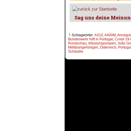
└ Schlagwörter:
A310
,
A400M
,
Annegre
Bundeswehr hilft in Portugal
,
Covid-19
Rundschau
,
Infusionspumpen
,
João Go
Militärangehörigen
,
Österreich
,
Portuga
Schäuble