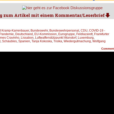
t Kramp-Karrenbauer
,
Bundeswehr
,
Bundeswehrpersonal
,
CDU
,
COVID-19 -
-Pandemie
,
Deutschland
,
EU-Kommission
,
Eurogruppe
,
Feldlazarett
,
Frankfurter
mes Cravinho
,
Lissabon
,
Luftwaffenstützpunkt Wunstorf
,
Luxemburg
,
l
,
Schäubles
,
Spanien
,
Tanja Kokoska
,
Troika
,
Wiedergutmachung
,
Wolfgang
Commen