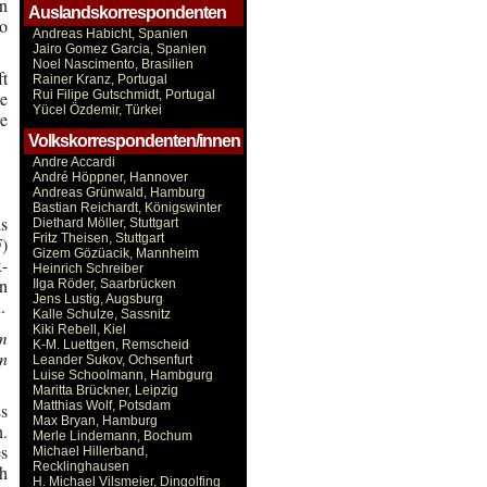
en
Auslandskorrespondenten
o
Andreas Habicht, Spanien
Jairo Gomez Garcia, Spanien
Noel Nascimento, Brasilien
ft
Rainer Kranz, Portugal
ie
Rui Filipe Gutschmidt, Portugal
Yücel Özdemir, Türkei
re
Volkskorrespondenten/innen
Andre Accardi
André Höppner, Hannover
Andreas Grünwald, Hamburg
Bastian Reichardt, Königswinter
s
Diethard Möller, Stuttgart
Fritz Theisen, Stuttgart
)
Gizem Gözüacik, Mannheim
x-
Heinrich Schreiber
en
Ilga Röder, Saarbrücken
Jens Lustig, Augsburg
.
Kalle Schulze, Sassnitz
Kiki Rebell, Kiel
m
K-M. Luettgen, Remscheid
on
Leander Sukov, Ochsenfurt
Luise Schoolmann, Hambgurg
Maritta Brückner, Leipzig
Matthias Wolf, Potsdam
Es
Max Bryan, Hamburg
n.
Merle Lindemann, Bochum
es
Michael Hillerband,
Recklinghausen
ch
H. Michael Vilsmeier, Dingolfing