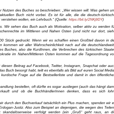
er Nutzen des Buches so beschrieben: „Wer wissen will: Was gehen u
uellen Buch nicht vorbei. Es ist für alle, die die deutsch-türkisc
k verstehen wollen, ein Lehrbuch.“ (Quelle:
https://bit.ly/2NKj9DY
)
. Wir sehen das Buch auch als Motivation, selber aktiv zu werden f
schenrechte im Mittleren und Nahen Osten (und nicht nur dort, sie
00 Stück gedruckt. Wenn wir es schaffen einen Großteil davon in d
 kommen wir aller Wahrscheinlichkeit nach auf die deutschlandwei
es Buches, also die KurdInnen, die Verbrechen des türkischen Staat
okratie im Nahen/Mittleren Osten kommen auf die Tagesordnung vo
lt diesen Beitrag auf Facebook, Twitter, Instagram, Snapchat oder au
s Buch besorgt habt, teilt es ebenfalls als Bild auf euren Social Medi
kurdische Frage auf die Bestsellerliste und damit in den öffentlich
andlung bestellen, oft dürfte es sogar ausliegen (auch das hängt dam
rkauft und ob die BuchhändlerInnen denken, dass es sich lohn
wir durch den Buchverkauf tatsächlich ein Plus machen, spenden wir 
Erdogan-Justiz. Also zum Beispiel an diejenigen, die wegen des Teile
skandalöserweise verfolgt werden (ein „Gruß“ geht raus, an di