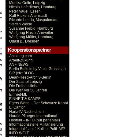
Monika Oette, Leipzig
Nicola Hofediener, Hamburg
Peter Vauel, Essen
ns
Ralf Ripken, Altenstadt
he
Ricardo Lerida, Maspalomas
Steffen Weise
Susanne Fiebig, Hamburg
ür
Wolfgang Huste, Ahrweiler
he
Wolfgang Müller, Hamburg
Quasi B., Dresden
er
Kooperationspartner
te
Antikrieg.com
es
Arbeit-Zukunft
n
ANF NEWS
Berlin Bulletin by Victor Grossman
BIP jetzt BLOG
Dean-Reed-Archiv-Berlin
ch
Der Stachel Leipzig
a-
Die Freiheitsliebe
en
Die Welt vor 50 Jahren
Einheit-ML
EINHEIT & KAMPF
Egers Worte – Der Schwarze Kanal
it
El Cantor
t
Hartz-IV-Nachrichten
Harald Pflueger international
Hosteni – INFO (nur per eMail)
es
Informationsstelle Militarisierung
ns
Infoportal f. antif. Kult. u. Polit. M/P
INFO-WELT
e