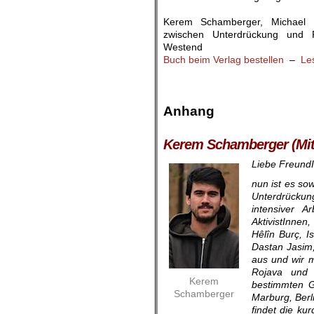
.
Kerem Schamberger, Michael 
zwischen Unterdrückung und R
Westend
Buch beim Verlag bestellen
–
Le
.
.
Anhang
.
Kerem Schamberger (Mit
Liebe FreundI
nun ist es so
Unterdrückun
intensiver 
AktivistInnen
Hêlîn Burç, I
Dastan Jasim
aus und wir m
Rojava und S
Kerem
bestimmten G
Schamberger
Marburg, Ber
findet die ku