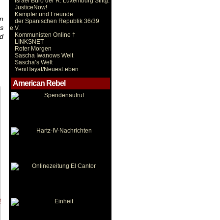
Israel Büro der R. Luxemburg Stiftg.
JusticeNow!
Kämpfer und Freunde
in
der Spanischen Republik 36/39
as
e.V.
Kommunisten Online †
nd
LINKSNET
Roter Morgen
Sascha Iwanows Welt
Sascha’s Welt
YeniHayat/NeuesLeben
American Rebel