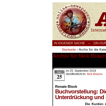
International
IN EIGENER SACHE
–
ON OU
Startseite
›
Archiv für die Kat
Archiv für Nick Brau
1 Ergebnis.
on
25. September 2018
Sep.
Veröffentlicht In:
Nick Brauns
25
Renate Block
Buchvorstellung: Di
Unterdrückung und 
Die Kurden s