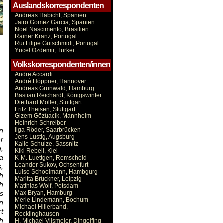
Auslandskorrespondenten
Andreas Habicht, Spanien
Jairo Gomez Garcia, Spanien
Noel Nascimento, Brasilien
Rainer Kranz, Portugal
Rui Filipe Gutschmidt, Portugal
Yücel Özdemir, Türkei
Volkskorrespondenten/innen
Andre Accardi
André Höppner, Hannover
Andreas Grünwald, Hamburg
Bastian Reichardt, Königswinter
Diethard Möller, Stuttgart
Fritz Theisen, Stuttgart
Gizem Gözüacik, Mannheim
Heinrich Schreiber
en
Ilga Röder, Saarbrücken
Jens Lustig, Augsburg
r
Kalle Schulze, Sassnitz
,
Kiki Rebell, Kiel
sa
K-M. Luettgen, Remscheid
Leander Sukov, Ochsenfurt
s,
Luise Schoolmann, Hambgurg
ch
Maritta Brückner, Leipzig
ch
Matthias Wolf, Potsdam
s
Max Bryan, Hamburg
Merle Lindemann, Bochum
n
Michael Hillerband,
rt
Recklinghausen
ch
H. Michael Vilsmeier, Dingolfing