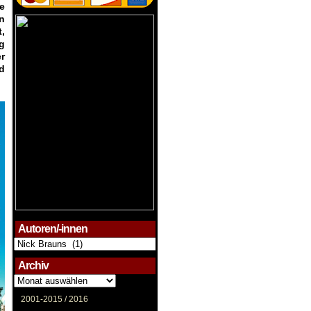
ie
n
,
g
r
d
Autoren/-innen
Autoren/-
innen
Archiv
Archiv
2001-2015 /
2016