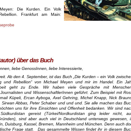
Meyen: Die Kurden. Ein Volk
ebellion. Frankfurt am Main:
seprobe
autor) über das Buch
nnen, liebe GenossInnen, liebe Interessierte,
weit. Ab den 4. September, ist das Buch „Die Kurden – ein Volk zwisch
g und Rebellion“ von Michael Meyen und mir im Handel. Ein Jah
Arbeit geht zu Ende. Wir haben viele Gespräche mit Menschen
, Journalisten und WissenschaftlerInnen geführt. Zum Beispiel mit Ro
smail Küpeli, Ercan Ayboga, Axel Gehring, Michel Knapp, Nick Braun
, Sirwan Abbas, Peter Schaber und und und. Sie alle machen das Bu
öchten uns für ihre Einsichten und Offenheit bedanken. Wir sind na
üdkurdistan gereist (Türkei/Nordkurdistan ging leider nicht, au
ründen), sind aber auch viel in Deutschland unterwegs gewesen, i
lin, Duisburg, Kassel, Bremen, Mannheim und München. Denn auch do
rdische Frage statt. Das gesammelte Wissen findet ihr in diesem Bu