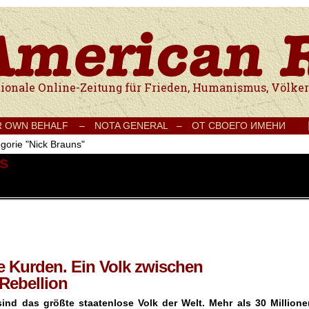
e Onlinezeitung für Frieden, Humanismus, Völkerverständigung und Kul
R OWN BEHALF –
NOTA GENERAL –
ОТ СВОЕГО ИМЕНИ
egorie "Nick Brauns"
ns
e Kurden. Ein Volk zwischen
Rebellion
ind das größte staatenlose Volk der Welt. Mehr als 30 Millione