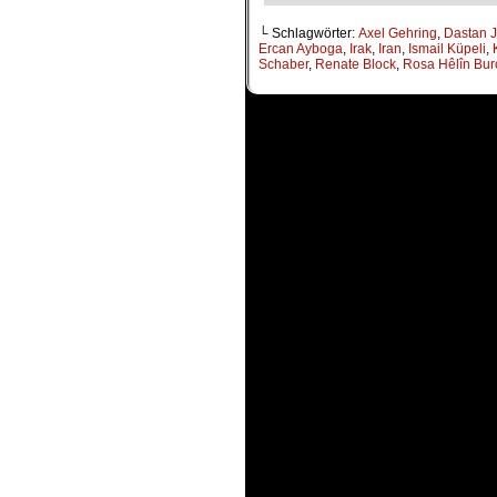
└ Schlagwörter:
Axel Gehring
,
Dastan 
Ercan Ayboga
,
Irak
,
Iran
,
Ismail Küpeli
,
Schaber
,
Renate Block
,
Rosa Hêlîn Bur