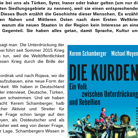
e bei uns als Türken, Syrer, Iraner oder Iraker gelten (um nur d
sten Siedlungsgebiete zu nennen), weil sie einen entsprechende
Dieses Buch erzählt die Geschichte dieser Menschen. Es erzählt
en Nahen und Mittleren Osten nach dem Ersten Weltkrie
 warum die neuen Staaten in der Region kein Interesse an eine
 Gegenteil. Sie haben alles getan, damit Sprache, Kultur un
, sagt man. Die Unterdrückung der
kei führt seit Sommer 2015 Krieg
un, weil die Weltöffentlichkeit
esen Krieg durch die Brille der
Nordirak und nach Rojava, wo die
aufzubauen, eine neue Form der
ichkeit. Wir haben in Deutschland
ler interviewt, Deutsche, Türken,
ream schwimmen. Und wir haben
acht: Kerem Schamberger, halb
cher Aktivist und Streiter für
che Frage schon lange auf den
yen, als Ostdeutscher und als
isher weit weg von dieser Frage,
 der Lage, Schambergers Wissen in