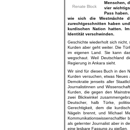
Menschen, di
Renate Block
vier wichtig
Pass haben. 
wie sich die Westmächte d
zurechtgeschnitten haben und
kurdischen Nation hatten. Im
Identität verschwinden.
Geschichte wiederholt sich nicht
Kurden aber geht weiter. Die Tür
im eigenen Land. Sie kann das t
wegschaut. Weil Deutschland di
Regierung in Ankara sieht.
Wir sind für dieses Buch in den 
Kurden versuchen, etwas Neues 
Demokratie jenseits aller Staatl
Journalistinnen und Wissenschaft
Kurden, die gegen den Mainst
zwei Blickwinkel zusammengebr
Deutscher, halb Türke, politis
Gerechtigkeit, dem die kurdis
Nägeln brennt, und Michael Me
Kommunikationswissenschaftler b
als gelernter Journalist aber in
eine lesbare Fassung zu gießen.