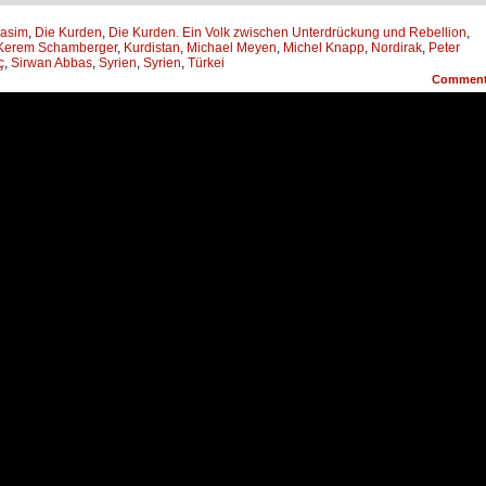
Jasim
,
Die Kurden
,
Die Kurden. Ein Volk zwischen Unterdrückung und Rebellion
,
Kerem Schamberger
,
Kurdistan
,
Michael Meyen
,
Michel Knapp
,
Nordirak
,
Peter
ç
,
Sirwan Abbas
,
Syrien
,
Syrien
,
Türkei
Commen