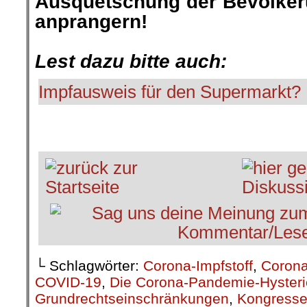
Ausquetschung der Bevölker
anprangern!
.
Lest dazu bitte auch:
Impfausweis für den Supermarkt?
.
└ Schlagwörter:
Corona-Impfstoff
,
Coron
COVID-19
,
Die Corona-Pandemie-Hysteri
Grundrechtseinschränkungen
,
Kongress