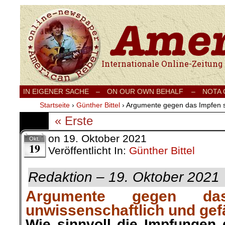
Internationale Onlinezeitung für Frieden
IN EIGENER SACHE
–
ON OUR OWN BEHALF –
NOTA
Startseite
›
Günther Bittel
›
Argumente gegen das Impfen si
« Erste
on
19. Oktober 2021
Okt.
19
Veröffentlicht In:
Günther Bittel
Redaktion – 19. Oktober 2021
Argumente gegen da
unwissenschaftlich und gef
Wie sinnvoll die Impfungen