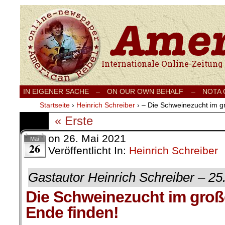
Internationale Onlinezeitung für Frieden
IN EIGENER SACHE
–
ON OUR OWN BEHALF –
NOTA
Startseite
›
Heinrich Schreiber
›
– Die Schweinezucht im gr
« Erste
on
26. Mai 2021
Mai
26
Veröffentlicht In:
Heinrich Schreiber
Gastautor Heinrich Schreiber – 25
Die Schweinezucht im große
Ende finden!