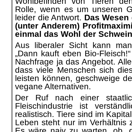
Wohlbefinden von Tieren den
Rolle, wenn es um unseren G
leider die Antwort.
Das Wesen d
(unter Anderem) Profitmaxim
einmal das Wohl der Schwei
Aus liberaler Sicht kann ma
„Dann kauft eben Bio-Fleisch!“ 
Nachfrage ja das Angebot. Aller
dass viele Menschen sich dies
leisten können, geschweige de
vegane Alternativen.
Der Ruf nach einer staatli
Fleischindustrie ist verständl
realistisch. Tiere sind im Kapit
Leben steht nur im Verhältnis 
Es wäre naiv zu warten, ob „d