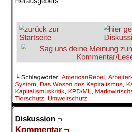
Herausgebers.
.
└ Schlagwörter:
AmericanRebel
,
Arbeiter
System
,
Das Wesen des Kapitalismus
,
K
Kapitalismuskritik
,
KPD/ML
,
Marktwirtscha
Tierschutz
,
Umweltschutz
Diskussion ¬
Kommentar ¬