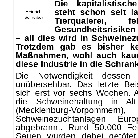
Die kapitalistisch
steht schon seit l
Heinrich
Schreiber
Tierquälerei, f
Gesundheitsrisiken
– all dies wird in Schweinez
Trotzdem gab es bisher ke
Maßnahmen, wohl auch kaum
diese Industrie in die Schran
Die Notwendigkeit dessen i
unübersehbar. Das letzte Beis
sich erst vor sechs Wochen. 
die Schweinehaltung in Alt
(Mecklenburg-Vorpommern)
Schweinezuchtanlagen Euro
abgebrannt. Rund 50.000 Fer
Sauen wurden dabei getötet