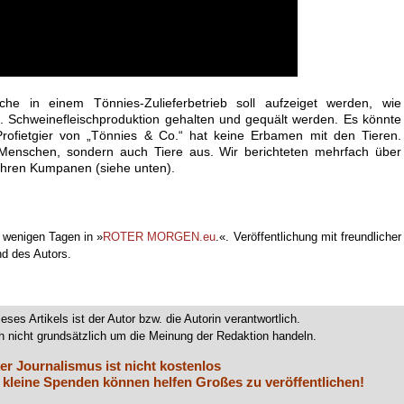
che in einem Tönnies-Zulieferbetrieb soll aufzeiget werden, wie
g. Schweinefleischproduktion gehalten und gequält werden. Es könnte
ofietgier von „Tönnies & Co.“ hat keine Erbamen mit den Tieren.
 Menschen, sondern auch Tiere aus. Wir berichteten mehrfach über
 ihren Kumpanen (siehe unten).
r wenigen Tagen in »
ROTER MORGEN.eu
.«. Veröffentlichung mit freundlicher
d des Autors.
ieses Artikels ist der Autor bzw. die Autorin verantwortlich.
 nicht grundsätzlich um die Meinung der Redaktion handeln.
er Journalismus ist nicht kostenlos
 kleine Spenden können helfen Großes zu veröffentlichen!