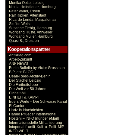
Monika Oette, Leipzig
Nicola Hofediener, Hamburg
Peter Vauel, Essen
Ralf Ripken, Altenstadt
Ricardo Lerida, Maspalomas
Steffen Weise
Susanne Fiebig, Hamburg
Wolfgang Huste, Ahrweiler
Wolfgang Müller, Hamburg
Quasi B., Dresden
Kooperationspartner
Antikrieg.com
Arbeit-Zukunft
ANF NEWS
Berlin Bulletin by Victor Grossman
BIP jetzt BLOG
Dean-Reed-Archiv-Berlin
Der Stachel Leipzig
Die Freiheitsliebe
Die Welt vor 50 Jahren
Einheit-ML
EINHEIT & KAMPF
Egers Worte – Der Schwarze Kanal
El Cantor
Hartz-IV-Nachrichten
Harald Pflueger international
Hosteni – INFO (nur per eMail)
Informationsstelle Militarisierung
Infoportal f. antif. Kult. u. Polit. M/P
INFO-WELT