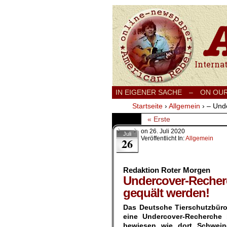
International
IN EIGENER SACHE
–
ON OU
Startseite
›
Allgemein
›
– Und
« Erste
on
26. Juli 2020
Juli
Veröffentlicht In:
Allgemein
26
Redaktion Roter Morgen
Undercover-Recherc
gequält werden!
Das Deutsche Tierschutzbüro 
eine Undercover-Recherche 
bewiesen wie dort Schwein