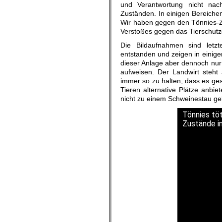
und Verantwortung nicht na
Zuständen. In einigen Bereiche
Wir haben gegen den Tönnies-Zu
Verstoßes gegen das Tierschutzg
Die Bildaufnahmen sind letz
entstanden und zeigen in einige
dieser Anlage aber dennoch nur 
aufweisen. Der Landwirt steht a
immer so zu halten, dass es ge
Tieren alternative Plätze anbie
nicht zu einem Schweinestau g
Tönnies tö
Zustände in