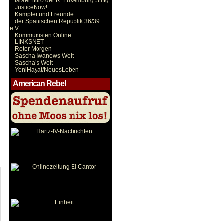
Israel Büro der R. Luxemburg Stiftg.
JusticeNow!
Kämpfer und Freunde
der Spanischen Republik 36/39
e.V.
Kommunisten Online †
LINKSNET
Roter Morgen
Sascha Iwanows Welt
Sascha’s Welt
YeniHayat/NeuesLeben
American Rebel