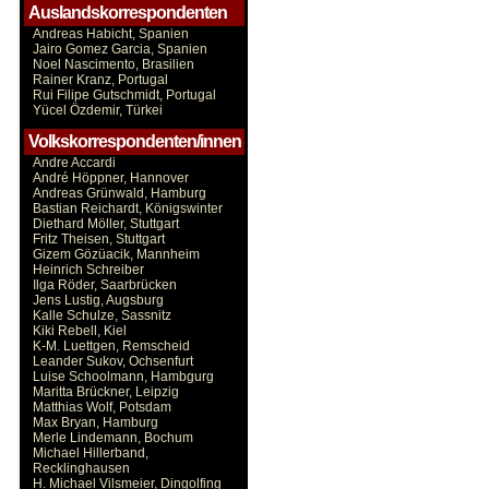
Auslandskorrespondenten
Andreas Habicht, Spanien
Jairo Gomez Garcia, Spanien
Noel Nascimento, Brasilien
Rainer Kranz, Portugal
Rui Filipe Gutschmidt, Portugal
Yücel Özdemir, Türkei
Volkskorrespondenten/innen
Andre Accardi
André Höppner, Hannover
Andreas Grünwald, Hamburg
Bastian Reichardt, Königswinter
Diethard Möller, Stuttgart
Fritz Theisen, Stuttgart
Gizem Gözüacik, Mannheim
Heinrich Schreiber
Ilga Röder, Saarbrücken
Jens Lustig, Augsburg
Kalle Schulze, Sassnitz
Kiki Rebell, Kiel
K-M. Luettgen, Remscheid
Leander Sukov, Ochsenfurt
Luise Schoolmann, Hambgurg
Maritta Brückner, Leipzig
Matthias Wolf, Potsdam
Max Bryan, Hamburg
Merle Lindemann, Bochum
Michael Hillerband,
Recklinghausen
H. Michael Vilsmeier, Dingolfing