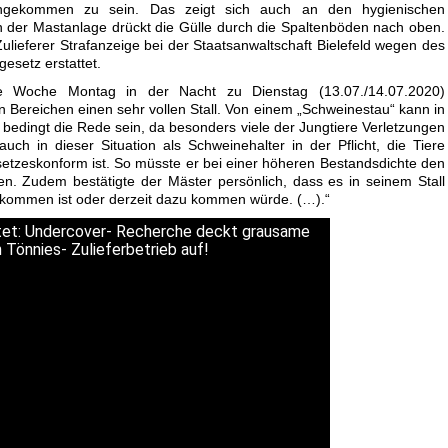
chgekommen zu sein. Das zeigt sich auch an den hygienischen
n der Mastanlage drückt die Gülle durch die Spaltenböden nach oben.
lieferer Strafanzeige bei der Staatsanwaltschaft Bielefeld wegen des
esetz erstattet.
te Woche Montag in der Nacht zu Dienstag (13.07./14.07.2020)
n Bereichen einen sehr vollen Stall. Von einem „Schweinestau“ kann in
bedingt die Rede sein, da besonders viele der Jungtiere Verletzungen
uch in dieser Situation als Schweinehalter in der Pflicht, die Tiere
setzeskonform ist. So müsste er bei einer höheren Bestandsdichte den
ten. Zudem bestätigte der Mäster persönlich, dass es in seinem Stall
ekommen ist oder derzeit dazu kommen würde. (…).“
tet: Undercover- Recherche deckt grausame
 Tönnies- Zulieferbetrieb auf!