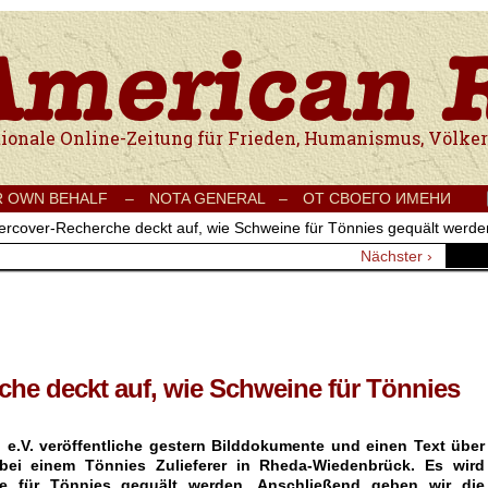
e Onlinezeitung für Frieden, Humanismus, Völkerverständigung und Kul
R OWN BEHALF –
NOTA GENERAL –
ОТ СВОЕГО ИМЕНИ
ercover-Recherche deckt auf, wie Schweine für Tönnies gequält werde
Nächster ›
he deckt auf, wie Schweine für Tönnies
e.V. veröffentliche gestern Bilddokumente und einen Text über
bei einem Tönnies Zulieferer in Rheda-Wiedenbrück. Es wird
e für Tönnies gequält werden. Anschließend geben wir die