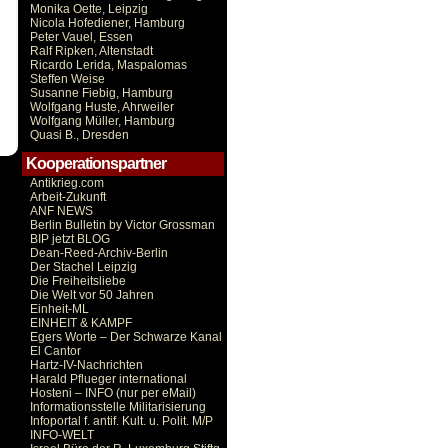
Monika Oette, Leipzig
Nicola Hofediener, Hamburg
Peter Vauel, Essen
Ralf Ripken, Altenstadt
Ricardo Lerida, Maspalomas
Steffen Weise
Susanne Fiebig, Hamburg
Wolfgang Huste, Ahrweiler
Wolfgang Müller, Hamburg
Quasi B., Dresden
Kooperationspartner
Antikrieg.com
Arbeit-Zukunft
ANF NEWS
Berlin Bulletin by Victor Grossman
BIP jetzt BLOG
Dean-Reed-Archiv-Berlin
Der Stachel Leipzig
Die Freiheitsliebe
Die Welt vor 50 Jahren
Einheit-ML
EINHEIT & KAMPF
Egers Worte – Der Schwarze Kanal
El Cantor
Hartz-IV-Nachrichten
Harald Pflueger international
Hosteni – INFO (nur per eMail)
Informationsstelle Militarisierung
Infoportal f. antif. Kult. u. Polit. M/P
INFO-WELT