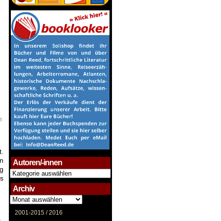
n
t.
en
Autoren/-innen
ng
Autoren/-
s
innen
Archiv
Archiv
2001-2015 /
2016