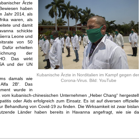
ubanischer Ärzte
. Bewiesen haben
m Jahr 2014, als
frika waren, als
eitete und damit
vanna schickte
Sierra Leone und
eitsrate von 50
 Dafür erhielten
ichnung der
WHO. Das wirkt
USA und der UN
Kubanische Ärzte in Norditalien im Kampf gegen de
ams damals wie
Corona-Virus. Bild: YouTube
 Alfa 2B“. Das
ament wurde in
na vom kubanisch-chinesischen Unternehmen „Heber Chang“ hergestell
tis oder Aids erfolgreich zum Einsatz. Es ist auf diversen offiziell
zur Behandlung von Covid-19 zu finden. Die Wirksamkeit ist zwar bisla
Dutzende Länder haben bereits in Havanna angefragt, wie sie da