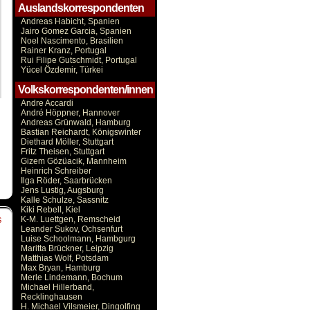
Auslandskorrespondenten
Andreas Habicht, Spanien
Jairo Gomez Garcia, Spanien
Noel Nascimento, Brasilien
Rainer Kranz, Portugal
Rui Filipe Gutschmidt, Portugal
Yücel Özdemir, Türkei
Volkskorrespondenten/innen
Andre Accardi
André Höppner, Hannover
Andreas Grünwald, Hamburg
Bastian Reichardt, Königswinter
Diethard Möller, Stuttgart
Fritz Theisen, Stuttgart
Gizem Gözüacik, Mannheim
Heinrich Schreiber
Ilga Röder, Saarbrücken
Jens Lustig, Augsburg
Kalle Schulze, Sassnitz
Kiki Rebell, Kiel
K-M. Luettgen, Remscheid
S
Leander Sukov, Ochsenfurt
Luise Schoolmann, Hambgurg
Maritta Brückner, Leipzig
Matthias Wolf, Potsdam
Max Bryan, Hamburg
Merle Lindemann, Bochum
Michael Hillerband,
Recklinghausen
H. Michael Vilsmeier, Dingolfing