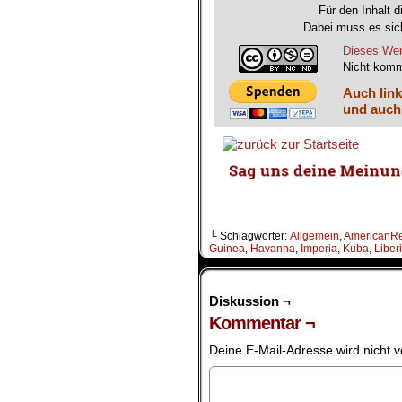
Für den Inhalt d
Dabei muss es sich
Dieses Wer
Nicht komm
Auch link
und auch
└ Schlagwörter:
Allgemein
,
AmericanR
Guinea
,
Havanna
,
Imperia
,
Kuba
,
Liber
Diskussion ¬
Kommentar ¬
Deine E-Mail-Adresse wird nicht ve