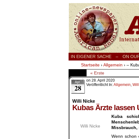
International
IN EIGENER SACHE
–
ON OU
Startseite
›
Allgemein
›
– Kub
« Erste
on
28. April 2020
Apr.
Veröffentlicht In:
Allgemein
,
Will
28
Willi Nicke
Kubas Ärzte lassen
Kuba schick
Menschenleb
Willi Nicke
Missbrauch, 
Wenn schon e