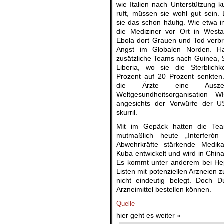
wie Italien nach Unterstützung k
ruft, müssen sie wohl gut sein
sie das schon häufig. Wie etwa i
die Mediziner vor Ort in Westa
Ebola dort Grauen und Tod verbr
Angst im Globalen Norden. Ha
zusätzliche Teams nach Guinea, 
Liberia, wo sie die Sterblichk
Prozent auf 20 Prozent senkten.
die Ärzte eine Ausze
Weltgesundheitsorganisation 
angesichts der Vorwürfe der 
skurril.
Mit im Gepäck hatten die Te
mutmaßlich heute „Interferón
Abwehrkräfte stärkende Medik
Kuba entwickelt und wird in Chi
Es kommt unter anderem bei Hepati
Listen mit potenziellen Arzneien 
nicht eindeutig belegt. Doch 
Arzneimittel bestellen können.
Quelle
hier geht es weiter »