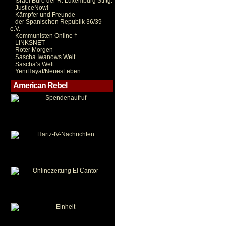
Israel Büro der R. Luxemburg Stiftg.
JusticeNow!
Kämpfer und Freunde
der Spanischen Republik 36/39
e.V.
Kommunisten Online †
LINKSNET
Roter Morgen
Sascha Iwanows Welt
Sascha’s Welt
YeniHayat/NeuesLeben
American Rebel