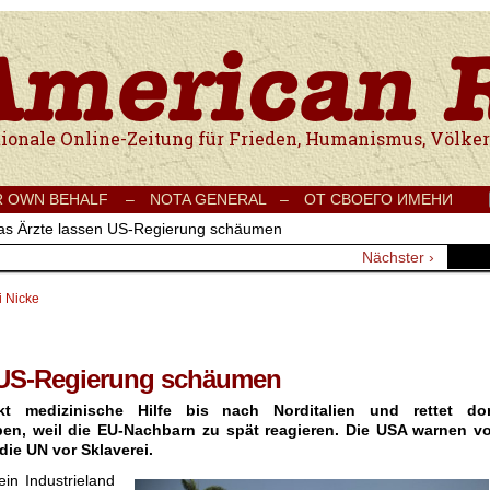
e Onlinezeitung für Frieden, Humanismus, Völkerverständigung und Kul
R OWN BEHALF –
NOTA GENERAL –
ОТ СВОЕГО ИМЕНИ
as Ärzte lassen US-Regierung schäumen
Nächster ›
i Nicke
 US-Regierung schäumen
t medizinische Hilfe bis nach Norditalien und rettet dor
en, weil die EU-Nachbarn zu spät reagieren. Die USA warnen vo
die UN vor Sklaverei.
in Industrieland