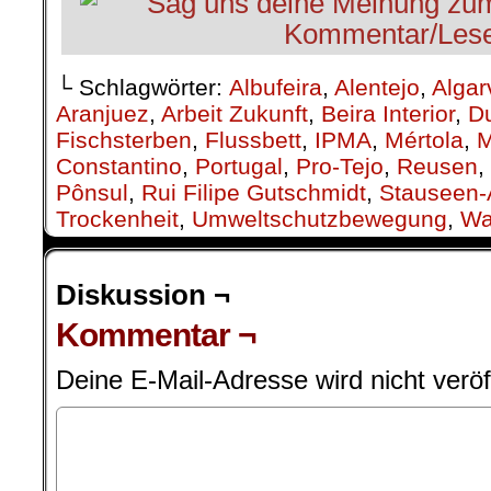
└ Schlagwörter:
Albufeira
,
Alentejo
,
Algar
Aranjuez
,
Arbeit Zukunft
,
Beira Interior
,
Du
Fischsterben
,
Flussbett
,
IPMA
,
Mértola
,
M
Constantino
,
Portugal
,
Pro-Tejo
,
Reusen
,
Pônsul
,
Rui Filipe Gutschmidt
,
Stauseen
Trockenheit
,
Umweltschutzbewegung
,
Wa
Diskussion ¬
Kommentar ¬
Deine E-Mail-Adresse wird nicht veröff