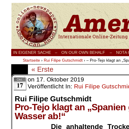
Internationale Onlinezeitung für Frieden
IN EIGENER SACHE
–
ON OUR OWN BEHALF –
NOTA
Startseite
›
Rui Filipe Gutschmidt
›
– Pro-Tejo klagt an „S
« Erste
on
17. Oktober 2019
Okt.
17
Veröffentlicht In:
Rui Filipe Gutschmi
Rui Filipe Gutschmidt
Pro-Tejo klagt an „Spanien
Wasser ab!“
Die anhaltende Trock