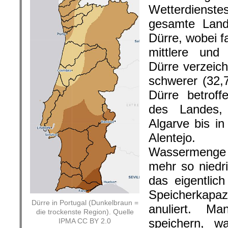
Wetterdienste
gesamte Land
Dürre, wobei f
mittlere und
Dürre verzeich
schwerer (32,
Dürre betroff
des Landes,
Algarve bis i
Alentejo. D
Wassermenge 
mehr so niedr
das eigentlic
Speicherkapa
Dürre in Portugal (Dunkelbraun =
anuliert. 
die trockenste Region). Quelle
speichern, 
IPMA CC BY 2.0