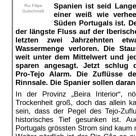
Spanien ist seid Lan
Rui Filipe
Gutschmidt
einer weiß wie verhe
Süden Portugals ist. D
der längste Fluss auf der Iberisch
letzten zwei Jahrzehnten et
Wassermenge verloren. Die Sta
weit unter dem Mittelwert und j
sparen angesagt. Jetzt schlug 
Pro-Tejo Alarm. Die Zuflüsse d
Rinnsale. Die Spanier sollen dar
In der Provinz „Beira Interior“, n
Trockenheit groß, doch das allein k
sein, dass der Pegel des Tejo-Zufl
historisches Tief gesunken ist. A
Portugals grössten Strom sind kaum n