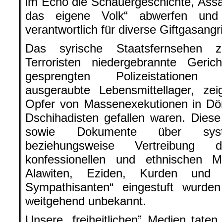
im Echo die Schauergeschichte, Ass
das eigene Volk“ abwerfen und
verantwortlich für diverse Giftgasangri
Das syrische Staatsfernsehen z
Terroristen niedergebrannte Geri
gesprengten Polizeistationen 
ausgeraubte Lebensmittellager, ze
Opfer von Massenexekutionen in Dör
Dschihadisten gefallen waren. Diese
sowie Dokumente über syste
beziehungsweise Vertreibung
konfessionellen und ethnischen M
Alawiten, Eziden, Kurden und 
Sympathisanten“ eingestuft wurd
weitgehend unbekannt.
Unsere „freiheitlichen” Medien tate