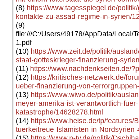
(8)
https://www.tagesspiegel.de/politik
kontakte-zu-assad-regime-in-syrien/1
(9)
file:///C:/Users/49178/AppData/Local
1.pdf
(10)
https://www.zeit.de/politik/auslan
staat-gotteskrieger-finanzierung-syrien
(11)
https://www.nachdenkseiten.de/?
(12)
https://kritisches-netzwerk.de/fo
ueber-finanzierung-von-terrorgruppen
(13)
https://www.wiwo.de/politik/ausla
meyer-amerika-ist-verantwortlich-fuer-
katastrophe/14628278.html
(14)
https://www.heise.de/tp/features/
tuerkeitreue-Islamisten-in-Nordsyrien
(15)
https://www.n-tv.de/politik/Dschi