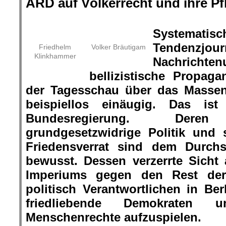
ARD auf Völkerrecht und ihre Pfli
.
Systematisc
Tendenzjour
Friedhelm
Volker Bräutigam
Klinkhammer
Nachrichte
bellizistische Propag
der Tagesschau über das Massen
beispiellos einäugig. Das i
Bundesregierung. Deren V
grundgesetzwidrige Politik und st
Friedensverrat sind dem Durchs
bewusst. Dessen verzerrte Sicht
Imperiums gegen den Rest der
politisch Verantwortlichen in Berl
friedliebende Demokraten u
Menschenrechte aufzuspielen.