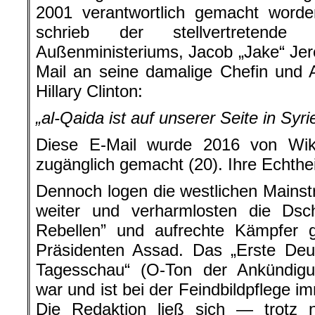
2001 verantwortlich gemacht word
schrieb der stellvertretend
Außenministeriums, Jacob „Jake“ Jere
Mail an seine damalige Chefin und 
Hillary Clinton:
„al-Qaida ist auf unserer Seite in Syri
Diese E-Mail wurde 2016 von WikiL
zugänglich gemacht (20). Ihre Echtheit
Dennoch logen die westlichen Mains
weiter und verharmlosten die Dsch
Rebellen” und aufrechte Kämpfer 
Präsidenten Assad. Das „Erste Deu
Tagesschau“ (O-Ton der Ankündig
war und ist bei der Feindbildpflege i
Die Redaktion ließ sich — trotz 