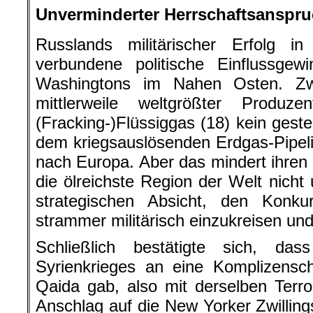
Unverminderter Herrschaftsanspr
Russlands militärischer Erfolg 
verbundene politische Einflussgew
Washingtons im Nahen Osten. Z
mittlerweile weltgrößter Produ
(Fracking-)Flüssiggas (18) kein gest
dem kriegsauslösenden Erdgas-Pipel
nach Europa. Aber das mindert ihren
die ölreichste Region der Welt nicht 
strategischen Absicht, den Konk
strammer militärisch einzukreisen un
Schließlich bestätigte sich, d
Syrienkrieges an eine Komplizensc
Qaida gab, also mit derselben Terror
Anschlag auf die New Yorker Zwilli