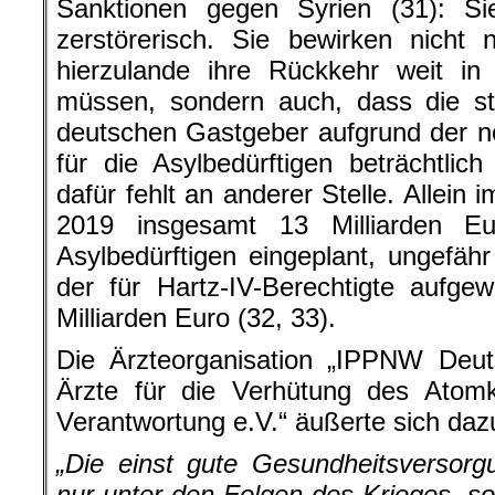
Sanktionen gegen Syrien (31): Sie
zerstörerisch. Sie bewirken nicht 
hierzulande ihre Rückkehr weit in
müssen, sondern auch, dass die ste
deutschen Gastgeber aufgrund der n
für die Asylbedürftigen beträchtlic
dafür fehlt an anderer Stelle. Allein
2019 insgesamt 13 Milliarden E
Asylbedürftigen eingeplant, ungefähr
der für Hartz-IV-Berechtigte aufge
Milliarden Euro (32, 33).
Die Ärzteorganisation „IPPNW Deut
Ärzte für die Verhütung des Atomkr
Verantwortung e.V.“ äußerte sich daz
„Die einst gute Gesundheitsversorgu
nur unter den Folgen des Krieges, so