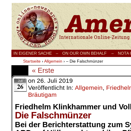
Internationale Onlinezeitung für Frieden
IN EIGENER SACHE
–
ON OUR OWN BEHALF –
NOTA
Startseite
›
Allgemein
›
– Die Falschmünzer
« Erste
on
26. Juli 2019
Juli
26
Veröffentlicht In:
Allgemein
,
Friedhe
Bräutigam
Friedhelm Klinkhammer und Vol
Die Falschmünzer
Bei der Berichterstattung zum Sy