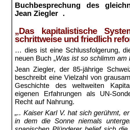
Buchbesprechung des gleich
Jean Ziegler .
.
„Das kapitalistische Syste
schrittweise und friedlich ref
… dies ist eine Schlussfolgerung, d
neuen Buch „
Was ist so schlimm am 
Jean Ziegler, der 85-jährige Schweiz
beschreibt eine Vielzahl von graus
Geschichte des weltweiten Kapit
eigenen Erfahrungen als UN-Sonder
Recht auf Nahrung.
„.. Kaiser Karl V. hat sich gerühmt, e
in dem die Sonne niemals untergeh
spanischen Plünderer belief sich di