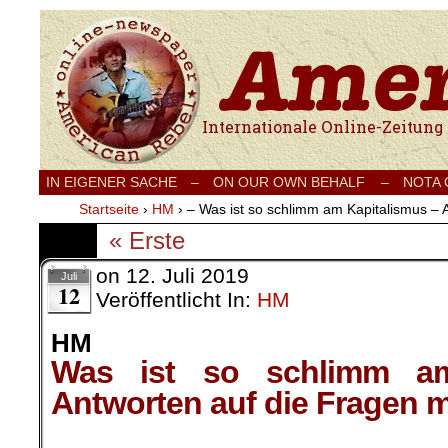
Internationale Onlinezeitung für Frieden
IN EIGENER SACHE
–
ON OUR OWN BEHALF –
NOTA
Startseite
›
HM
›
– Was ist so schlimm am Kapitalismus – 
« Erste
on
12. Juli 2019
Juli
12
Veröffentlicht In:
HM
HM
Was ist so schlimm am
Antworten auf die Fragen m
.