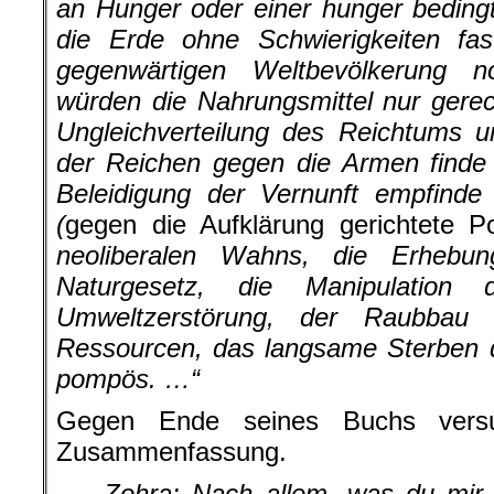
an Hunger oder einer hunger bedingt
die Erde ohne Schwierigkeiten fas
gegenwärtigen Weltbevölkerung n
würden die Nahrungsmittel nur gerech
Ungleichverteilung des Reichtums u
der Reichen gegen die Armen finde i
Beleidigung der Vernunft empfinde
(
gegen die Aufklärung gerichtete Pol
neoliberalen Wahns, die Erhebu
Naturgesetz, die Manipulation
Umweltzerstörung, der Raubbau 
Ressourcen, das langsame Sterben d
pompös. …“
Gegen Ende seines Buchs versu
Zusammenfassung.
„…
Zohra:
Nach allem, was du mir 