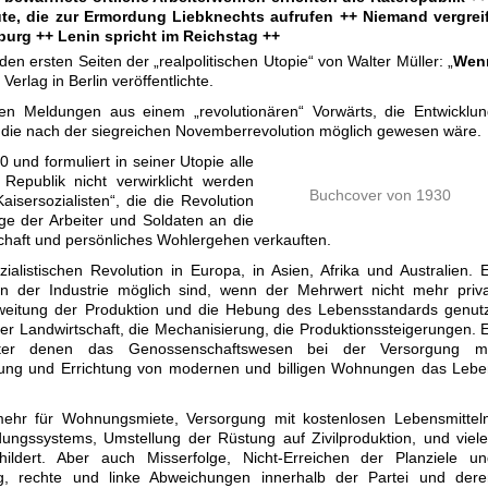
Leute, die zur Ermordung Liebknechts aufrufen ++ Niemand vergrei
urg ++ Lenin spricht im Reichstag ++
den ersten Seiten der „realpolitischen Utopie“ von Walter Müller: „
Wen
 Verlag in Berlin veröffentlichte.
en Meldungen aus einem „revolutionären“ Vorwärts, die Entwicklun
 die nach der siegreichen Novemberrevolution möglich gewesen wäre.
 und formuliert in seiner Utopie alle
Republik nicht verwirklicht werden
Buchcover von 1930
isersozialisten“, die die Revolution
ge der Arbeiter und Soldaten an die
rschaft und persönliches Wohlergehen verkauften.
ialistischen Revolution in Europa, in Asien, Afrika und Australien. 
e in der Industrie möglich sind, wenn der Mehrwert nicht mehr priv
sweitung der Produktion und die Hebung des Lebensstandards genut
 der Landwirtschaft, die Mechanisierung, die Produktionssteigerungen. 
ter denen das Genossenschaftswesen bei der Versorgung mi
ellung und Errichtung von modernen und billigen Wohnungen das Leb
ehr für Wohnungsmiete, Versorgung mit kostenlosen Lebensmitteln
dungssystems, Umstellung der Rüstung auf Zivilproduktion, und viel
hildert. Aber auch Misserfolge, Nicht-Erreichen der Planziele un
g, rechte und linke Abweichungen innerhalb der Partei und dere