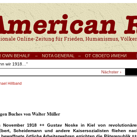
e Onlinezeitung für Frieden, Humanismus, Völkerverständigung und Kul
R OWN BEHALF –
NOTA GENERAL –
ОТ СВОЕГО ИМЕНИ
nn wir 1918…“
Nächster ›
hael Hillband
gen Buches von Walter Müller
 November 1918 ++ Gustav Noske in Kiel von revolutionäre
ert, Scheidemann und andere Kaisersozialisten fliehen nac
bewaffnete örtliche Arbeiterwehren errichten die Rä­terepublik +