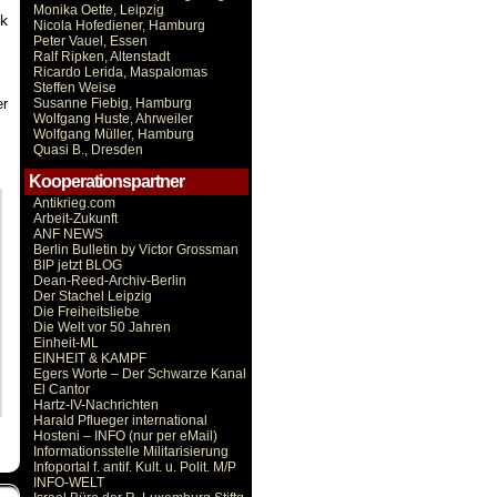
Monika Oette, Leipzig
ck
Nicola Hofediener, Hamburg
Peter Vauel, Essen
Ralf Ripken, Altenstadt
Ricardo Lerida, Maspalomas
Steffen Weise
er
Susanne Fiebig, Hamburg
Wolfgang Huste, Ahrweiler
Wolfgang Müller, Hamburg
Quasi B., Dresden
Kooperationspartner
Antikrieg.com
Arbeit-Zukunft
ANF NEWS
Berlin Bulletin by Victor Grossman
BIP jetzt BLOG
Dean-Reed-Archiv-Berlin
Der Stachel Leipzig
Die Freiheitsliebe
Die Welt vor 50 Jahren
Einheit-ML
EINHEIT & KAMPF
Egers Worte – Der Schwarze Kanal
El Cantor
Hartz-IV-Nachrichten
Harald Pflueger international
Hosteni – INFO (nur per eMail)
Informationsstelle Militarisierung
Infoportal f. antif. Kult. u. Polit. M/P
INFO-WELT