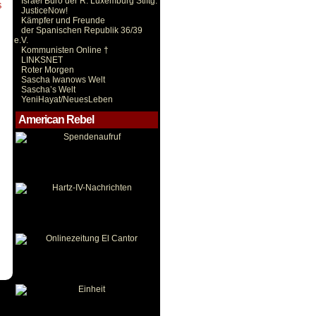
Israel Büro der R. Luxemburg Stiftg.
S
JusticeNow!
Kämpfer und Freunde
der Spanischen Republik 36/39
e.V.
Kommunisten Online †
LINKSNET
Roter Morgen
Sascha Iwanows Welt
Sascha’s Welt
YeniHayat/NeuesLeben
American Rebel