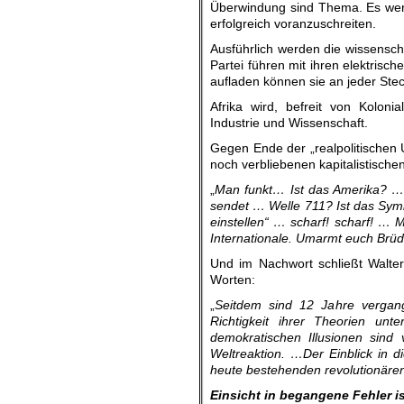
Überwindung sind Thema. Es we
erfolgreich voranzuschreiten.
Ausführlich werden die wissensch
Partei führen mit ihren elektrisc
aufladen können sie an jeder Stec
Afrika wird, befreit von Koloni
Industrie und Wissenschaft.
Gegen Ende der „realpolitischen 
noch verbliebenen kapitalistische
„
Man funkt… Ist das Amerika? … 
sendet … Welle 711? Ist das Symb
einstellen“ … scharf! scharf! … 
Internationale. Umarmt euch Brüde
Und im Nachwort schließt Walter 
Worten:
„
Seitdem sind 12 Jahre vergang
Richtigkeit ihrer Theorien unt
demokratischen Illusionen sind 
Weltreaktion. …Der Einblick in 
heute bestehenden revolutionären 
Einsicht in begangene Fehler i