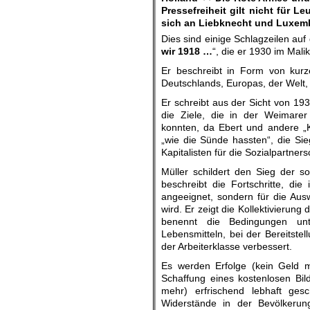
Pressefreiheit gilt nicht für 
sich an Liebknecht und Luxemb
Dies sind einige Schlagzeilen auf 
wir 1918 …
“, die er 1930 im Malik
Er beschreibt in Form von kurz
Deutschlands, Europas, der Welt,
Er schreibt aus der Sicht von 1930
die Ziele, die in der Weimarer 
konnten, da Ebert und andere „Ka
„wie die Sünde hassten“, die Sie
Kapitalisten für die Sozialpartne
Müller schildert den Sieg der soz
beschreibt die Fortschritte, di
angeeignet, sondern für die Au
wird. Er zeigt die Kollektivierung
benennt die Bedingungen un
Lebensmitteln, bei der Bereitst
der Arbeiterklasse verbessert.
Es werden Erfolge (kein Geld m
Schaffung eines kostenlosen Bil
mehr) erfrischend lebhaft gesc
Widerstände in der Bevölkerun