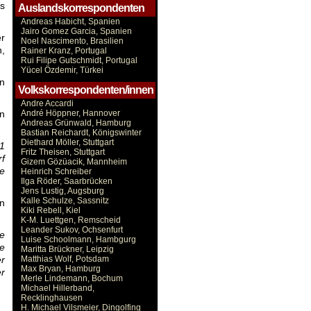
s
Auslandskorrespondenten
Andreas Habicht, Spanien
Jairo Gomez Garcia, Spanien
er
Noel Nascimento, Brasilien
n,
Rainer Kranz, Portugal
Rui Filipe Gutschmidt, Portugal
Yücel Özdemir, Türkei
in
Volkskorrespondenten/innen
Andre Accardi
en
André Höppner, Hannover
Andreas Grünwald, Hamburg
Bastian Reichardt, Königswinter
Diethard Möller, Stuttgart
11
Fritz Theisen, Stuttgart
rf
Gizem Gözüacik, Mannheim
ie
Heinrich Schreiber
Ilga Röder, Saarbrücken
Jens Lustig, Augsburg
Kalle Schulze, Sassnitz
en
Kiki Rebell, Kiel
K-M. Luettgen, Remscheid
Leander Sukov, Ochsenfurt
e
Luise Schoolmann, Hambgurg
e
Maritta Brückner, Leipzig
er
Matthias Wolf, Potsdam
Max Bryan, Hamburg
er
Merle Lindemann, Bochum
Michael Hillerband,
Recklinghausen
H. Michael Vilsmeier, Dingolfing