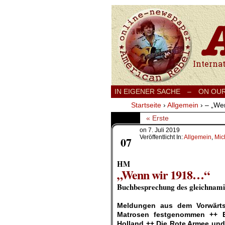
International
IN EIGENER SACHE
–
ON OU
Startseite
›
Allgemein
›
– „We
« Erste
on
7. Juli 2019
Juli
Veröffentlicht In:
Allgemein
,
Mic
07
HM
„Wenn wir 1918…“
Buchbesprechung des gleichnami
.
Meldungen aus dem Vorwärts
Matrosen festgenommen ++ Eb
Holland ++ Die Rote Armee und 