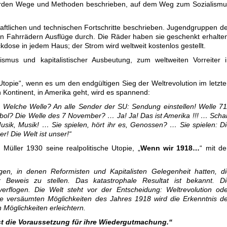
rden Wege und Methoden beschrieben, auf dem Weg zum Sozialismu
aftlichen und technischen Fortschritte beschrieben. Jugendgruppen d
hen Fahrrädern Ausflüge durch. Die Räder haben sie geschenkt erhalte
kdose in jedem Haus; der Strom wird weltweit kostenlos gestellt.
alismus und kapitalistischer Ausbeutung, zum weltweiten Vorreiter 
Utopie“, wenn es um den endgültigen Sieg der Weltrevolution im letzt
n Kontinent, in Amerika geht, wird es spannend:
Welche Welle? An alle Sender der SU: Sendung einstellen! Welle 7
ol? Die Welle des 7 November? … Ja! Ja! Das ist Amerika !!! … Scha
Musik, Musik! … Sie spielen, hört ihr es, Genossen? … Sie spielen: D
r! Die Welt ist unser!“
Müller 1930 seine realpolitische Utopie, „
Wenn wir 1918…
“ mit d
en, in denen Reformisten und Kapitalisten Gelegenheit hatten, di
er Beweis zu stellen. Das katastrophale Resultat ist bekannt. Di
verflogen. Die Welt steht vor der Entscheidung: Weltrevolution od
die versäumten Möglichkeiten des Jahres 1918 wird die Erkenntnis d
Möglichkeiten erleichtern.
st die Voraussetzung für ihre Wiedergutmachung
.“