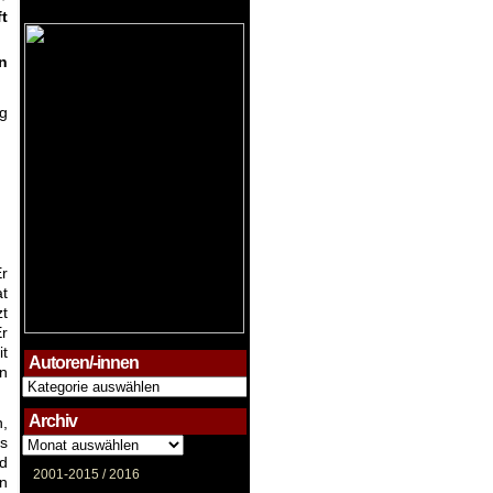
ft
n
g
Er
at
zt
Er
t
Autoren/-innen
en
Autoren/-
innen
Archiv
,
es
Archiv
d
2001-2015 /
2016
n