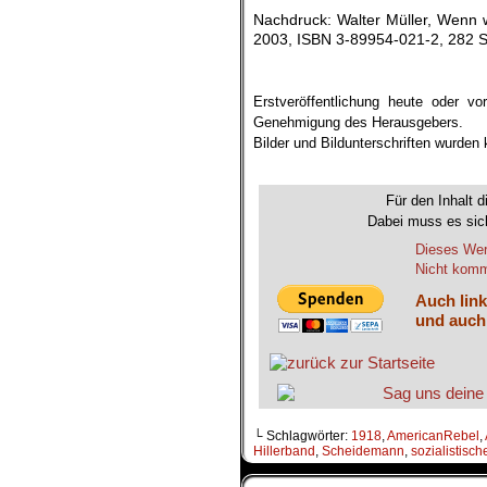
Nachdruck: Walter Müller, Wenn w
2003, ISBN 3-89954-021-2, 282 S
.
Erstveröffentlichung heute oder v
Genehmigung des Herausgebers.
Bilder und Bildunterschriften wurden
.
Für den Inhalt d
Dabei muss es sich
Dieses Wer
Nicht komme
Auch link
und auch
└ Schlagwörter:
1918
,
AmericanRebel
,
Hillerband
,
Scheidemann
,
sozialistisc