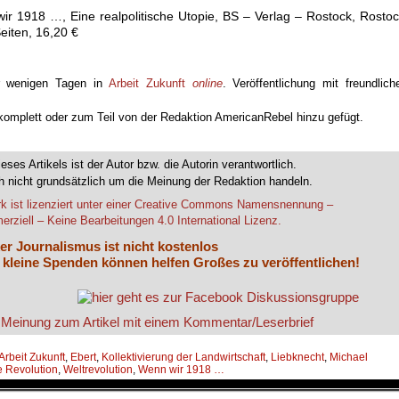
ir 1918 …, Eine realpolitische Utopie, BS – Verlag – Rostock, Rosto
eiten, 16,20 €
or wenigen Tagen in
Arbeit Zukunft
online
. Veröffentlichung mit freundlich
 komplett oder zum Teil von der Redaktion AmericanRebel hinzu gefügt.
ieses Artikels ist der Autor bzw. die Autorin verantwortlich.
 nicht grundsätzlich um die Meinung der Redaktion handeln.
k ist lizenziert unter einer Creative Commons Namensnennung –
rziell – Keine Bearbeitungen 4.0 International Lizenz.
er Journalismus ist nicht kostenlos
 kleine Spenden können helfen Großes zu veröffentlichen!
Arbeit Zukunft
,
Ebert
,
Kollektivierung der Landwirtschaft
,
Liebknecht
,
Michael
he Revolution
,
Weltrevolution
,
Wenn wir 1918 …