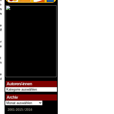
-
n
n
de
f
r
ie
t:
in
ie
st
Autoren/-innen
Autoren/-
innen
Archiv
Archiv
2001-2015 /
2016