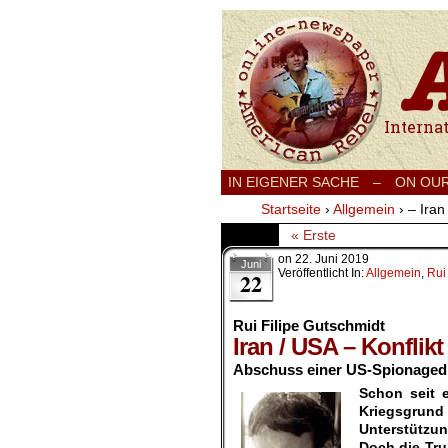
International
IN EIGENER SACHE
–
ON OU
Startseite
›
Allgemein
›
– Iran
« Erste
on
22. Juni 2019
Juni
Veröffentlicht In:
Allgemein
,
Rui
22
Rui Filipe Gutschmidt
Iran / USA – Konflikt
Abschuss einer US-Spionagedr
Schon seit e
Kriegsgrund
Unterstützu
Doch die Tru