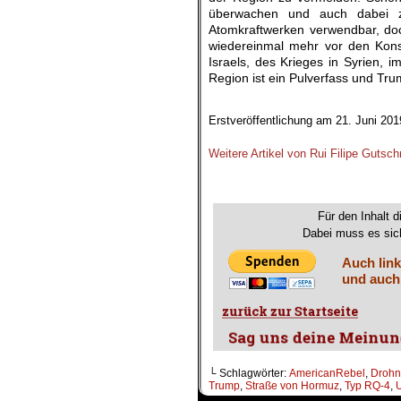
überwachen und auch dabei zu
Atomkraftwerken verwendbar, doch
wiedereinmal mehr vor den Kon
Israels, des Krieges in Syrien, 
Region ist ein Pulverfass und Trum
Erstveröffentlichung am 21. Juni 201
.
Weitere Artikel von Rui Filipe Gutsch
.
Für den Inhalt d
Dabei muss es sich
Auch link
und auch
└ Schlagwörter:
AmericanRebel
,
Droh
Trump
,
Straße von Hormuz
,
Typ RQ-4
,