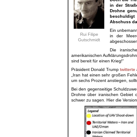
in der Straß
Drohne genut
beschuldigt
Abschuss dad
Ein unbemann
Rui Filipe
in der Meer
Gutschmidt
abgeschossen
Die iranisch
amerikanischen Aufklärungsdrohn
sind bereit für einen Krieg!“
Präsident Donald Trump
twitterte
„Iran hat einen sehr großen Fehl
um sechs Prozent anstiegen, soll
Bei den gegenseitige Schuldzuwei
Drohne über iranischen Gebiet o
schwer zu sagen. Hier die Versio