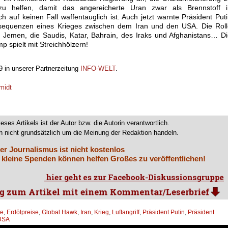
 helfen, damit das angereicherte Uran zwar als Brennstoff i
 auf keinen Fall waffentauglich ist. Auch jetzt warnte Präsident Put
sequenzen eines Krieges zwischen dem Iran und den USA. Die Roll
im Jemen, die Saudis, Katar, Bahrain, des Iraks und Afghanistans… D
p spielt mit Streichhölzern!
9 in unserer Partnerzeitung
INFO-WELT
.
midt
ieses Artikels ist der Autor bzw. die Autorin verantwortlich.
 nicht grundsätzlich um die Meinung der Redaktion handeln.
er Journalismus ist nicht kostenlos
 kleine Spenden können helfen Großes zu veröffentlichen!
ne
,
Erdölpreise
,
Global Hawk
,
Iran
,
Krieg
,
Luftangriff
,
Präsident Putin
,
Präsident
USA