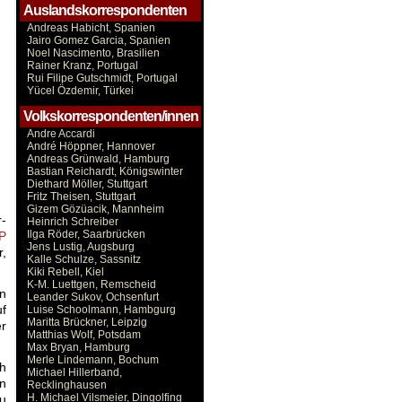
Auslandskorrespondenten
Andreas Habicht, Spanien
Jairo Gomez Garcia, Spanien
Noel Nascimento, Brasilien
Rainer Kranz, Portugal
Rui Filipe Gutschmidt, Portugal
Yücel Özdemir, Türkei
Volkskorrespondenten/innen
Andre Accardi
André Höppner, Hannover
Andreas Grünwald, Hamburg
Bastian Reichardt, Königswinter
Diethard Möller, Stuttgart
Fritz Theisen, Stuttgart
Gizem Gözüacik, Mannheim
r-
Heinrich Schreiber
Ilga Röder, Saarbrücken
AP
Jens Lustig, Augsburg
r,
Kalle Schulze, Sassnitz
Kiki Rebell, Kiel
K-M. Luettgen, Remscheid
en
Leander Sukov, Ochsenfurt
f
Luise Schoolmann, Hambgurg
Maritta Brückner, Leipzig
r
Matthias Wolf, Potsdam
Max Bryan, Hamburg
Merle Lindemann, Bochum
ch
Michael Hillerband,
in
Recklinghausen
H. Michael Vilsmeier, Dingolfing
zu