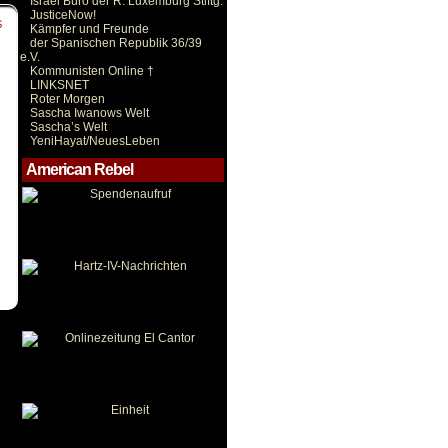
Israel Büro der R. Luxemburg Stiftg.
JusticeNow!
S
Kämpfer und Freunde
der Spanischen Republik 36/39
e.V.
Kommunisten Online †
LINKSNET
Roter Morgen
Sascha Iwanows Welt
Sascha’s Welt
YeniHayat/NeuesLeben
American Rebel