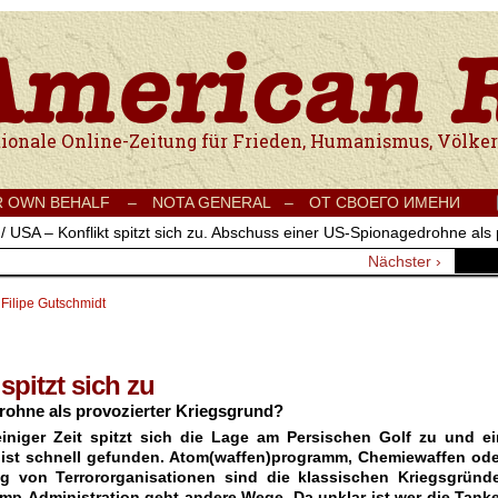
e Onlinezeitung für Frieden, Humanismus, Völkerverständigung und Kul
R OWN BEHALF –
NOTA GENERAL –
ОТ СВОЕГО ИМЕНИ
 / USA – Konflikt spitzt sich zu. Abschuss einer US-Spionagedrohne als
Nächster ›
 Filipe Gutschmidt
 spitzt sich zu
ohne als provozierter Kriegsgrund?
iniger Zeit spitzt sich die Lage am Persischen Golf zu und ei
 ist schnell gefunden. Atom(waffen)programm, Chemiewaffen ode
ng von Terrororganisationen sind die klassischen Kriegsgründe
mp-Administration geht andere Wege. Da unklar ist wer die Tanke