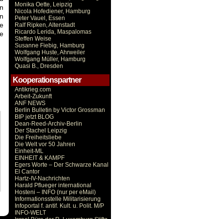
Monika Oette, Leipzig
n
Nicola Hofediener, Hamburg
in
Peter Vauel, Essen
e
Ralf Ripken, Altenstadt
Ricardo Lerida, Maspalomas
ie
Steffen Weise
Susanne Fiebig, Hamburg
Wolfgang Huste, Ahrweiler
Wolfgang Müller, Hamburg
Quasi B., Dresden
Kooperationspartner
Antikrieg.com
Arbeit-Zukunft
ANF NEWS
Berlin Bulletin by Victor Grossman
BIP jetzt BLOG
Dean-Reed-Archiv-Berlin
Der Stachel Leipzig
Die Freiheitsliebe
Die Welt vor 50 Jahren
Einheit-ML
EINHEIT & KAMPF
Egers Worte – Der Schwarze Kanal
El Cantor
Hartz-IV-Nachrichten
Harald Pflueger international
Hosteni – INFO (nur per eMail)
Informationsstelle Militarisierung
Infoportal f. antif. Kult. u. Polit. M/P
INFO-WELT