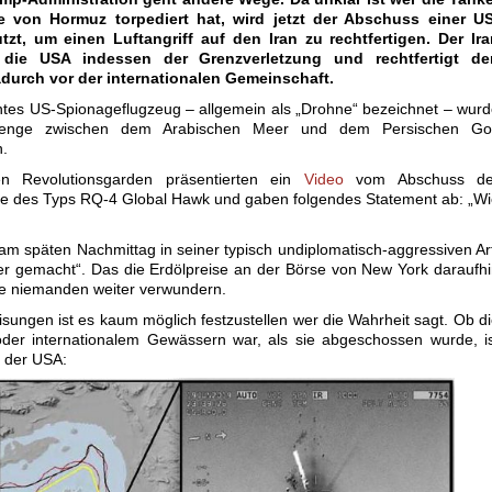
e von Hormuz torpediert hat, wird jetzt der Abschuss einer US
zt, um einen Luftangriff auf den Iran zu rechtfertigen. Der Ira
 die USA indessen der Grenzverletzung und rechtfertigt de
urch vor der internationalen Gemeinschaft.
tes US-Spionageflugzeug – allgemein als „Drohne“ bezeichnet – wur
enge zwischen dem Arabischen Meer und dem Persischen Gol
.
en Revolutionsgarden präsentierten ein
Video
vom Abschuss de
e des Typs RQ-4 Global Hawk und gaben folgendes Statement ab: „W
am späten Nachmittag in seiner typisch undiplomatisch-aggressiven Ar
er gemacht“. Das die Erdölpreise an der Börse von New York daraufh
te niemanden weiter verwundern.
sungen ist es kaum möglich festzustellen wer die Wahrheit sagt. Ob d
der internationalem Gewässern war, als sie abgeschossen wurde, i
n der USA: