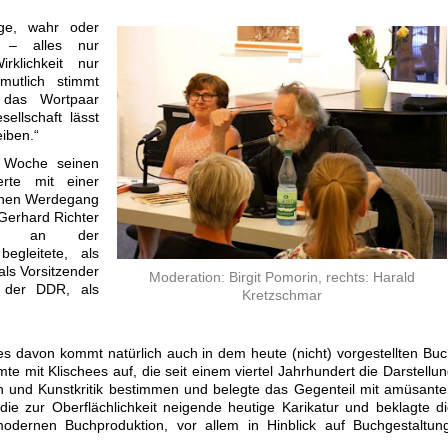
ge, wahr oder
 – alles nur
klichkeit nur
mutlich stimmt
 das Wortpaar
sellschaft lässt
iben.“
e Woche seinen
erte mit einer
einen Werdegang
Gerhard Richter
fung an der
egleitete, als
 als Vorsitzender
Moderation: Birgit Pomorin, rechts: Harald
 der DDR, als
Kretzschmar
es davon kommt natürlich auch in dem heute (nicht) vorgestellten Bu
e mit Klischees auf, die seit einem viertel Jahrhundert die Darstellu
n und Kunstkritik bestimmen und belegte das Gegenteil mit amüsant
die zur Oberflächlichkeit neigende heutige Karikatur und beklagte d
ernen Buchproduktion, vor allem in Hinblick auf Buchgestaltung