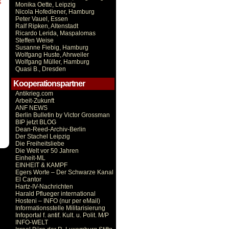
S
Monika Oette, Leipzig
Nicola Hofediener, Hamburg
Peter Vauel, Essen
Ralf Ripken, Altenstadt
Ricardo Lerida, Maspalomas
Steffen Weise
Susanne Fiebig, Hamburg
Wolfgang Huste, Ahrweiler
Wolfgang Müller, Hamburg
Quasi B., Dresden
Kooperationspartner
Antikrieg.com
Arbeit-Zukunft
ANF NEWS
Berlin Bulletin by Victor Grossman
BIP jetzt BLOG
Dean-Reed-Archiv-Berlin
Der Stachel Leipzig
Die Freiheitsliebe
Die Welt vor 50 Jahren
Einheit-ML
EINHEIT & KAMPF
Egers Worte – Der Schwarze Kanal
El Cantor
Hartz-IV-Nachrichten
Harald Pflueger international
Hosteni – INFO (nur per eMail)
Informationsstelle Militarisierung
Infoportal f. antif. Kult. u. Polit. M/P
INFO-WELT