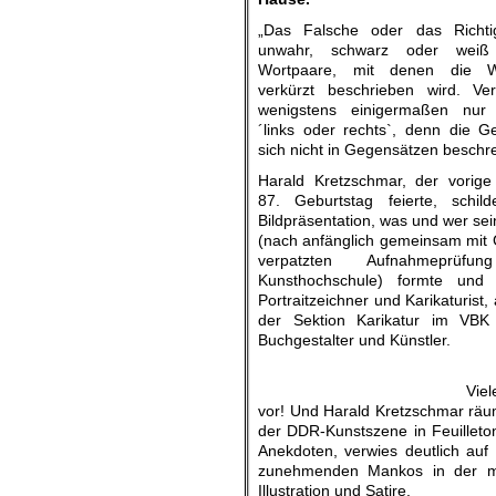
„Das Falsche oder das Richti
unwahr, schwarz oder weiß
Wortpaare, mit denen die Wir
verkürzt beschrieben wird. Ver
wenigstens einigermaßen nur
´links oder rechts`, denn die Ge
sich nicht in Gegensätzen beschre
Harald Kretzschmar, der vorig
87. Geburtstag feierte, schild
Bildpräsentation, was und wer s
(nach anfänglich gemeinsam mit 
verpatzten Aufnahmeprü
Kunsthochschule) formte und b
Portraitzeichner und Karikaturist,
der Sektion Karikatur im VBK
Buchgestalter und Künstler.
Viel
vor! Und Harald Kretzschmar räumt
der DDR-Kunstszene in Feuilleto
Anekdoten, verwies deutlich auf 
zunehmenden Mankos in der mod
Illustration und Satire.