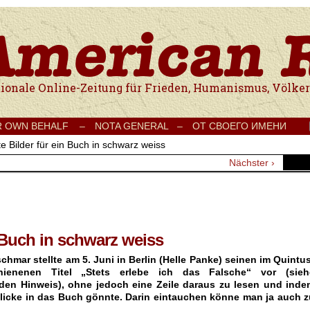
e Onlinezeitung für Frieden, Humanismus, Völkerverständigung und Kul
R OWN BEHALF –
NOTA GENERAL –
ОТ СВОЕГО ИМЕНИ
e Bilder für ein Buch in schwarz weiss
Nächster ›
 Buch in schwarz weiss
chmar stellte am 5. Juni in Berlin (Helle Panke) seinen im Quintu
chienenen Titel „Stets erlebe ich das Falsche“ vor (sieh
den Hinweis), ohne jedoch eine Zeile daraus zu lesen und inde
Blicke in das Buch gönnte. Darin eintauchen könne man ja auch z