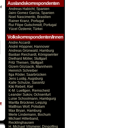
Auslandskorrespondenten
t
Andreas Habicht, Spanien
Jairo Gomez Garcia, Spanien
Noel Nascimento, Brasilien
Rainer Kranz, Portugal
Rui Filipe Gutschmidt, Portugal
Yücel Özdemir, Türkei
Volkskorrespondenten/innen
Andre Accardi
André Höppner, Hannover
Andreas Grünwald, Hamburg
Bastian Reichardt, Königswinter
Diethard Möller, Stuttgart
Fritz Theisen, Stuttgart
Gizem Gözüacik, Mannheim
Heinrich Schreiber
Ilga Röder, Saarbrücken
Jens Lustig, Augsburg
Kalle Schulze, Sassnitz
Kiki Rebell, Kiel
K-M. Luettgen, Remscheid
Leander Sukov, Ochsenfurt
Luise Schoolmann, Hambgurg
Maritta Brückner, Leipzig
Matthias Wolf, Potsdam
Max Bryan, Hamburg
Merle Lindemann, Bochum
Michael Hillerband,
Recklinghausen
H. Michael Vilsmeier, Dingolfing