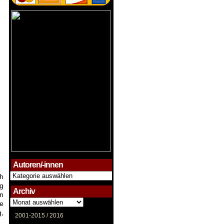
Autoren/-innen
Autoren/-
ch
innen
ng
Archiv
en
Archiv
ie
,
2001-2015 /
2016