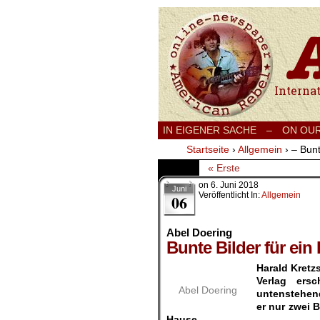
International
IN EIGENER SACHE
–
ON OU
Startseite
›
Allgemein
›
– Bunt
« Erste
on
6. Juni 2018
Juni
Veröffentlicht In:
Allgemein
06
Abel Doering
Bunte Bilder für ein
Harald Kretzs
Verlag ers
Abel Doering
untenstehen
er nur zwei 
Hause.