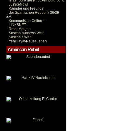
Israel Büro der R. Luxemburg Stiftg.
JusticeNow!
Kämpfer und Freunde
der Spanischen Republik 36/39
e.V.
Kommunisten Online †
LINKSNET
Roter Morgen
Sascha Iwanows Welt
Sascha’s Welt
YeniHayat/NeuesLeben
American Rebel