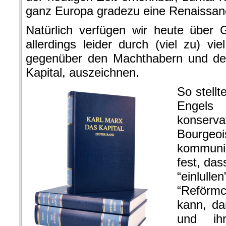
ganz Europa gradezu eine Renaissan
Natürlich verfügen wir heute über
allerdings leider durch (viel zu) vi
gegenüber den Machthabern und de
Kapital, auszeichnen.
So stellt
Engel
kons
Bourgeoi
kommunis
fest, das
“einlul
“Reför
kann, da
und ih