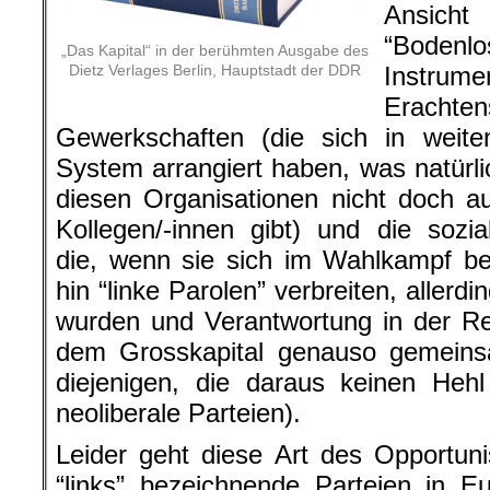
Ansicht
“Bodenlos
„Das Kapital“ in der berühmten Ausgabe des
Dietz Verlages Berlin, Hauptstadt der DDR
Instrum
Eracht
Gewerkschaften (die sich in weite
System arrangiert haben, was natürli
diesen Organisationen nicht doch a
Kollegen/-innen gibt) und die sozi
die, wenn sie sich im Wahlkampf b
hin “linke Parolen” verbreiten, allerd
wurden und Verantwortung in der Re
dem Grosskapital genauso gemein
diejenigen, die daraus keinen Heh
neoliberale Parteien).
Leider geht diese Art des Opportuni
“links” bezeichnende Parteien in E