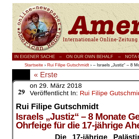
Internationale Onlinezeitung für Frieden
IN EIGENER SACHE
–
ON OUR OWN BEHALF –
NOTA
Startseite
›
Rui Filipe Gutschmidt
›
– Israels „Justiz“ – 8
« Erste
on
29. März 2018
März
29
Veröffentlicht In:
Rui Filipe Gutschmi
Rui Filipe Gutschmidt
Israels „Justiz“ – 8 Monate G
Ohrfeige für die 17-jährige A
Die 17-jährige Paläs