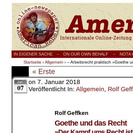
Internationale Onlinezeitung für Frieden
IN EIGENER SACHE
–
ON OUR OWN BEHALF –
NOTA
Startseite
›
Allgemein
›
– Arbeitsrecht praktisch »Goethe 
« Erste
on
7. Januar 2018
Jan.
07
Veröffentlicht In:
Allgemein
,
Rolf Gef
Rolf Geffken
Goethe und das Recht
»
Der Kampf ums Recht ist