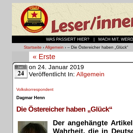
WAS PASSIERT HIER?
| MACH MIT, WER
Startseite
›
Allgemein
›
– Die Östereicher haben „Glück“
« Erste
on
24. Januar 2019
Jan.
24
Veröffentlicht In:
Allgemein
Volkskorrespondent
Dagmar Henn
.
Die Östereicher haben „Glück“
Der angehängte Artike
Wahrheit, die in Deut