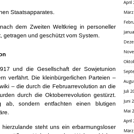
April
schen Staatsapparates.
März
Febr
n nach dem Zweiten Weltkrieg in personeller
Janua
zt, getragen und geschützt vom System.
Deze
Nove
ion
Okto
917 und die Gesellschaft der Sowjetunion
Sept
n verfährt. Die kleinbürgerlichen Parteien –
Augu
iki – die durch die Februarrevolution an die
Juli 
en durch die Oktoberrevolution gestürzt.
Juni 
ig ab, sondern entfachten einen blutigen
Mai 
äre.
April
 hierzulande steht uns ein erbarmungsloser
März