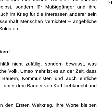
…..
>
selbst, sondern für Müßiggänger und ihre
 auch im Krieg für die Interessen anderer sein
45
senhaft Menschen vernichtet – angebliche
.
Soldaten.
…………
… .
ben!
.
.
DW
chläft nicht zufällig, sondern bewusst, was
.
o
che Volk. Umso mehr ist es an der Zeit, dass
.
 und Bauern, Kommunisten und auch ehrliche
.
DWz
– unter dem Banner von Karl Liebknecht und
.
.
DWz
n den Ersten Weltkrieg. Ihre Worte bleiben
.
on