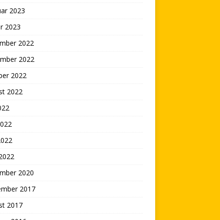
uar 2023
r 2023
mber 2022
mber 2022
ber 2022
st 2022
2022
2022
2022
 2022
mber 2020
ember 2017
st 2017