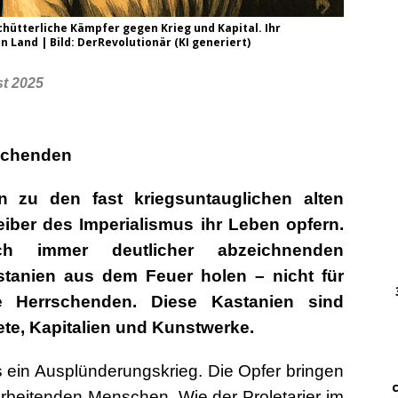
hütterliche Kämpfer gegen Krieg und Kapital. Ihr
DWz
 Land | Bild: DerRevolutionär (KI generiert)
……
…..
t 2025
DWz
……
schenden
…
n zu den fast kriegsuntauglichen alten
… 
reiber des Imperialismus ihr Leben opfern.
h immer deutlicher abzeichnenden
………
astanien aus dem Feuer holen – nicht für
….
e Herrschenden. Diese Kastanien sind
………
te, Kapitalien und Kunstwerke.
.
…….
ets ein Ausplünderungskrieg. Die Opfer bringen
…. ..
 arbeitenden Menschen. Wie der Proletarier im