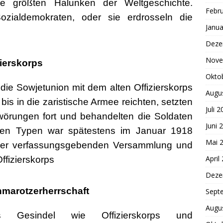
e größten Halunken der Weltgeschichte.
Febr
ozialdemokraten, oder sie erdrosseln die
Janua
Deze
Nove
ierskorps
Okto
ie Sowjetunion mit dem alten Offizierskorps
Augu
 bis in die zaristische Armee reichten, setzten
Juli 
hwörungen fort und behandelten die Soldaten
Juni 
chen Typen war spätestens im Januar 1918
Mai 
 der verfassungsgebenden Versammlung und
April
ffizierskorps
Deze
marotzerherrschaft
Sept
Augu
es Gesindel wie Offizierskorps und