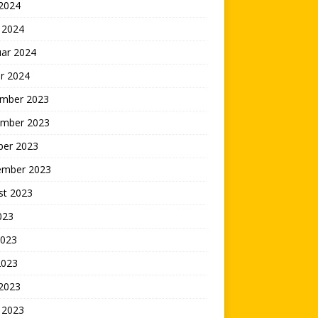
 2024
 2024
uar 2024
r 2024
mber 2023
mber 2023
ber 2023
ember 2023
st 2023
2023
2023
2023
 2023
 2023