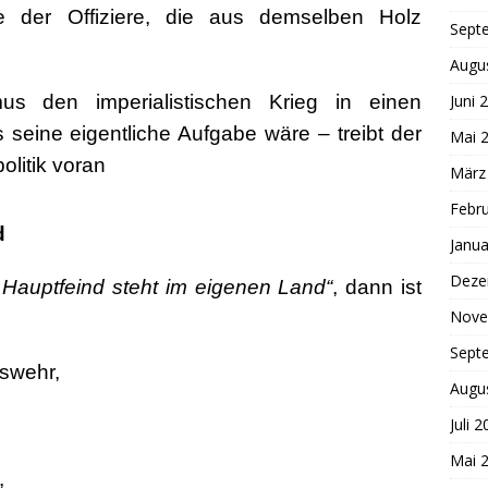
e der Offiziere, die aus demselben Holz
Sept
Augu
Juni 
us den imperialistischen Krieg in einen
seine eigentliche Aufgabe wäre – treibt der
Mai 
olitik voran
März
Febr
d
Janua
Deze
 Hauptfeind steht im eigenen Land“
, dann ist
Nove
Sept
eswehr,
Augu
Juli 
Mai 
,