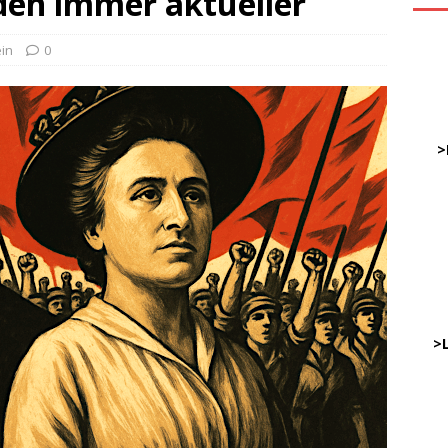
den immer aktueller
in
0
ve
DWz
……
>
…
……
……
………
…..
>
DWz
…..