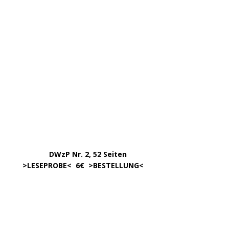
DWzP Nr. 4, 90 Seiten
….. … …
LESEN/DOWNLOAD
DWzP Nr. 5, 42 Seiten
…………..
LESEN/DOWNLOAD
…..
DWzP Nr. 7, 130 Seiten
………….
LESEN/DOWNLOAD
…………
383 Seiten, 15,00€
… .
>
LESEPROBE
< >
BESTELLUNG
<
……………….
WIEDER LIEFERBAR!
….
342 Seit., 15€ >
BESCHREIBUNG
<
………………….
>
BESTELLUNG
<
.