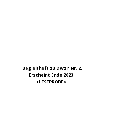
……..
Erscheint in der 1. Hälfte ’24,
…. ..
ca. 180 Seiten >
INFORMATION
<
…..
>BESTELLUNG<
noch nicht möglich.
450 Seiten, 17,00
.
>
Info & BESTELLUNG
<
………….. ..
DWzP Nr. 6, 52 Seiten
… ..
>
LESEPROBE
< online ab 3/24
.
.
DWzP Nr. 8, 52 Seiten
.
online ab 4/24
.
.
DWzP Nr. 9, 273 Seiten
.
LESEN/DOWNLOAD
.