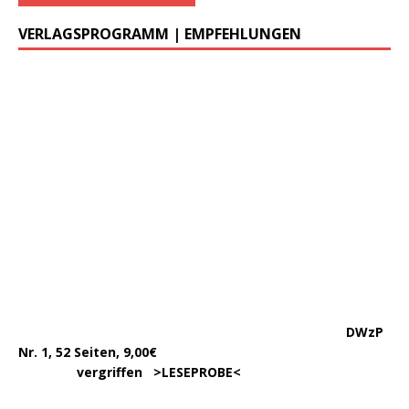
VERLAGSPROGRAMM | EMPFEHLUNGEN
………..
DWzP Nr. 1, 52 Seiten, 9,00€
vergriffen >
LESEPROBE
<
DWzP Nr. 2, 52 Seiten
……
>LESEPROBE
< 6€ >
BESTELLUNG
<
…..
Begleitheft zu DWzP Nr. 2,
………………
Erscheint Ende 2023
……………………
>
LESEPROBE
<
…………….
DWzP Nr. 3, 42 Seiten
…..
>
LESEPROBE
< 7€ >
BESTELLUNG
<