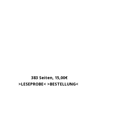
März 2023
Februar 2023
Januar 2023
Dezember 2022
November 2022
Oktober 2022
August 2022
Juli 2022
Juni 2022
Mai 2022
April 2022
Dezember 2020
September 2017