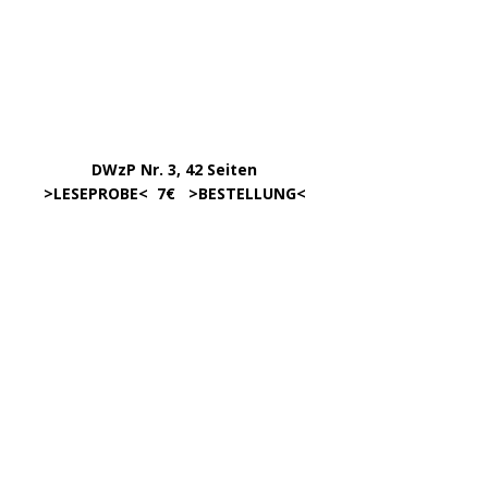
DWzP Nr. 10, 52 Seiten
.
online ab 1/24
………………….
Klick aufs Bild
………………….
Klick aufs Bild
KATEGORIEN
ARCHIV
April 2026
März 2026
Januar 2026
Dezember 2025