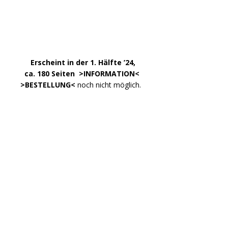
INFOS
Über uns – was ist »Der Weg zur Partei«?
Zum »Gendern«
DATEN
Impressum
Datenschutzerklärung
Kontakt
META
Anmelden
Eintrags-Feed