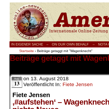
Internationale Onlinezeitung für Frieden
IN EIGENER SACHE
–
ON OUR OWN BEHALF –
NOTA
Startseite
›
Beiträge getaggt mit "Wagenknecht"
Beiträge getaggt mit Wagen
1 Ergebnis.
on
13. August 2018
Aug.
13
Veröffentlicht In:
Fiete Jensen
Fiete Jensen
‚#aufstehen‘ – Wagenknecht