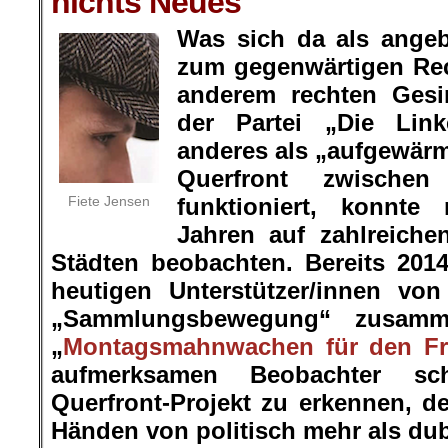
nichts Neues
Was sich da als ange
zum gegenwärtigen Re
anderem rechten Gesin
der Partei „Die Link
anderes als „aufgewärm
Querfront zwische
Fiete Jensen
funktioniert, konnte
Jahren auf zahlreiche
Städten beobachten. Bereits 2014
heutigen Unterstützer/innen von
„Sammlungsbewegung“ zusamm
„
Montagsmahnwachen für den Fr
aufmerksamen Beobachter sch
Querfront-Projekt zu erkennen, d
Händen von politisch mehr als du