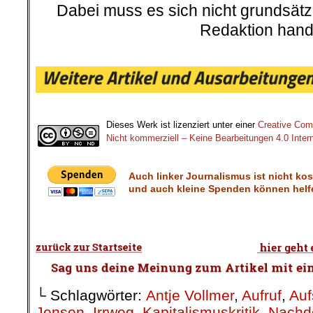
Dabei muss es sich nicht grundsätz
Redaktion hand
.
.
Dieses Werk ist lizenziert unter einer
Creative Co
Nicht kommerziell – Keine Bearbeitungen 4.0 Intern
Auch linker Journalismus ist nicht ko
und auch kleine Spenden können helfe
└ Schlagwörter:
Antje Vollmer
,
Aufruf
,
Auf
Jensen
,
Irrweg
,
Kapitalismuskritik
,
Nachd