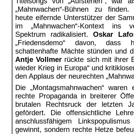
Titelsongs von „Aufstehen“, war a
„Mahnwachen“-Bühnen zu finden
heute eifernde Unterstützer der Sa
im „Mahnwachen“-Kontext ins ver
Spektrum radikalisiert.
Oskar Lafo
„Friedensdemo“ davon, dass hi
schattenhafte Mächte stünden und di
Antje Vollmer
rückte sich mit ihrer 
wieder Krieg in Europa“ und kritikloser
den Applaus der neurechten „Mahnwa
Die „Montagsmahnwachen“ waren ein
rechte Propaganda in breiterer Öff
brutalen Rechtsruck der letzten J
gefördert. Die offensichtliche Leh
anschlussfähigem Linkspopulismus 
gewinnt, sondern rechte Hetze befeuer