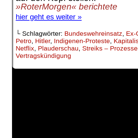
»RoterMorgen« berichtete
hier geht es weiter »
└ Schlagwörter:
Bundeswehreinsatz
,
Ex-G
Petro
,
Hitler
,
Indigenen-Proteste
,
Kapital
Netflix
,
Plauderschau
,
Streiks – Prozess
Vertragskündigung