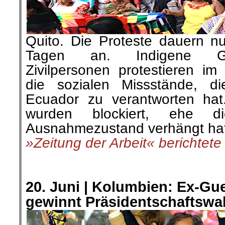
Quito. Die Proteste dauern nu
Tagen an. Indigene Gr
Zivilpersonen protestieren 
die sozialen Missstände, d
Ecuador zu verantworten hat
wurden blockiert, ehe d
Ausnahmezustand verhängt hat
»Zeitung der Arbeit« berichtete
.
.
20. Juni |
Kolumbien: Ex-Guer
gewinnt Präsidentschaftswa