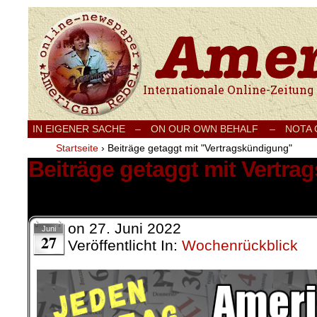
Internationale Onlinezeitung für Frieden
IN EIGENER SACHE
–
ON OUR OWN BEHALF –
NOTA
Startseite
›
Beiträge getaggt mit "Vertragskündigung"
Beiträge getaggt mit Vertr
1 Ergebnis.
on
27. Juni 2022
Juni
27
Veröffentlicht In:
Wochenrückblick