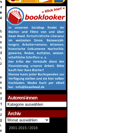
en
r
ie
tz
ch
rn
e
n
rd
e,
z
e
e
n
e
Autoren/-innen
kt
rt
Autoren/-
innen
au
Archiv
tz
Archiv
g
h.
2001-2015 /
2016
ze