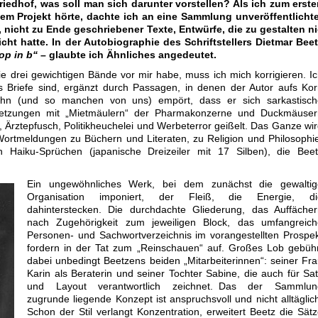
Friedhof, was soll man sich darunter vorstellen? Als ich zum erst
em Projekt hörte, dachte ich an eine Sammlung unveröffentlichte
 nicht zu Ende geschriebener Texte, Entwürfe, die zu gestalten n
icht hatte. In der Autobiographie des Schriftstellers Dietmar Bee
op in b“
– glaubte ich Ähnliches angedeutet.
ie drei gewichtigen Bände vor mir habe, muss ich mich korrigieren. I
s Briefe sind, ergänzt durch Passagen, in denen der Autor aufs Ko
ihn (und so manchen von uns) empört, dass er sich sarkastisch
setzungen mit „Mietmäulern“ der Pharmakonzerne und Duckmäuser
ert, Ärztepfusch, Politikheuchelei und Werbeterror geißelt. Das Ganze wi
ortmeldungen zu Büchern und Literaten, zu Religion und Philosophi
 Haiku-Sprüchen (japanische Dreizeiler mit 17 Silben), die Beet
Ein ungewöhnliches Werk, bei dem zunächst die gewaltig
Organisation imponiert, der Fleiß, die Energie, di
dahinterstecken. Die durchdachte Gliederung, das Auffächer
nach Zugehörigkeit zum jeweiligen Block, das umfangreich
Personen- und Sachwortverzeichnis im vorangestellten Prospe
fordern in der Tat zum „Reinschauen“ auf. Großes Lob gebüh
dabei unbedingt Beetzens beiden „Mitarbeiterinnen“: seiner Fr
Karin als Beraterin und seiner Tochter Sabine, die auch für Sa
und Layout verantwortlich zeichnet. Das der Sammlun
zugrunde liegende Konzept ist anspruchsvoll und nicht alltäglic
Schon der Stil verlangt Konzentration, erweitert Beetz die Sät