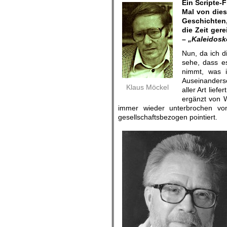
Ein Scripte-
Mal von dies
Geschichten,
die Zeit gere
–
„Kaleidosk
Nun, da ich d
sehe, dass e
nimmt, was 
Auseinander
Klaus Möckel
aller Art lief
ergänzt von W
immer wieder unterbrochen von
gesellschaftsbezogen pointiert.