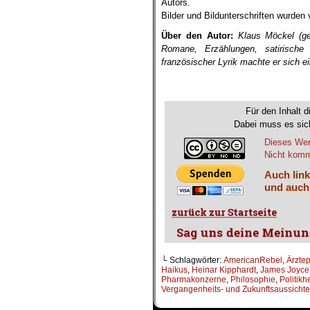
Autors.
Bilder und Bildunterschriften wurden
Über den Autor:
Klaus Möckel (ge
Romane, Erzählungen, satirisch
französischer Lyrik machte er sich ei
.
.
Für den Inhalt d
Dabei muss es sich
Dieses Wer
Nicht komme
Auch link
und auch
└ Schlagwörter:
AmericanRebel
,
Ärzte
Haikus
,
Heinar Kipphardt
,
James Joyce
Pharmakonzerne
,
Philosophie
,
Politikh
Vergangenheits- und Zukunftsaussicht