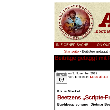
International
IN EIGENER SACHE
–
ON OU
Startseite
›
Beiträge getaggt m
Beiträge getaggt mit 
1 Ergebnis.
on
3. November 2019
Nov.
Veröffentlicht In:
Klaus Möckel
03
Klaus Möckel
Beetzens „Scripte-F
Buchbesprechung: Dietmar Beetz