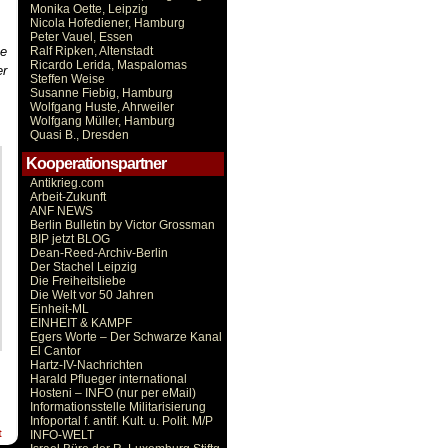
Monika Oette, Leipzig
Nicola Hofediener, Hamburg
Peter Vauel, Essen
he
Ralf Ripken, Altenstadt
Ricardo Lerida, Maspalomas
er
Steffen Weise
Susanne Fiebig, Hamburg
Wolfgang Huste, Ahrweiler
Wolfgang Müller, Hamburg
Quasi B., Dresden
Kooperationspartner
Antikrieg.com
Arbeit-Zukunft
ANF NEWS
Berlin Bulletin by Victor Grossman
BIP jetzt BLOG
Dean-Reed-Archiv-Berlin
Der Stachel Leipzig
Die Freiheitsliebe
Die Welt vor 50 Jahren
Einheit-ML
EINHEIT & KAMPF
Egers Worte – Der Schwarze Kanal
El Cantor
Hartz-IV-Nachrichten
Harald Pflueger international
Hosteni – INFO (nur per eMail)
Informationsstelle Militarisierung
Infoportal f. antif. Kult. u. Polit. M/P
t
INFO-WELT