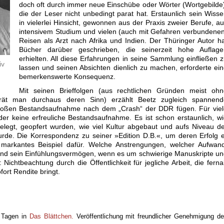
doch oft durch immer neue Einschübe oder Wörter (Wortgebilde
die der Leser nicht unbedingt parat hat. Erstaunlich sein Wiss
in vielerlei Hinsicht, gewonnen aus der Praxis zweier Berufe, a
intensivem Studium und vielen (auch mit Gefahren verbundene
Reisen als Arzt nach Afrika und Indien. Der Thüringer Autor h
Bücher darüber geschrieben, die seinerzeit hohe Auflage
erhielten. All diese Erfahrungen in seine Sammlung einfließen 
iv
lassen und seinen Absichten dienlich zu machen, erforderte ei
bemerkenswerte Konsequenz.
Mit seinen Brieffolgen (aus rechtlichen Gründen meist ohn
rrät man durchaus deren Sinn) erzählt Beetz zugleich spannend
 großen Bestandsaufnahme nach dem „Crash“ der DDR fügen. Für vie
der keine erfreuliche Bestandsaufnahme. Es ist schon erstaunlich, w
elegt, geopfert wurden, wie viel Kultur abgebaut und aufs Niveau d
urde. Die Korrespondenz zu seiner »Edition D.B.«, um deren Erfolg 
n markantes Beispiel dafür. Welche Anstrengungen, welcher Aufwan
nd sein Einfühlungsvermögen, wenn es um schwierige Manuskripte u
Nichtbeachtung durch die Öffentlichkeit für jegliche Arbeit, die fern
ort Rendite bringt.
r Tagen in
Das Blättchen.
Veröffentlichung mit freundlicher Genehmigung d