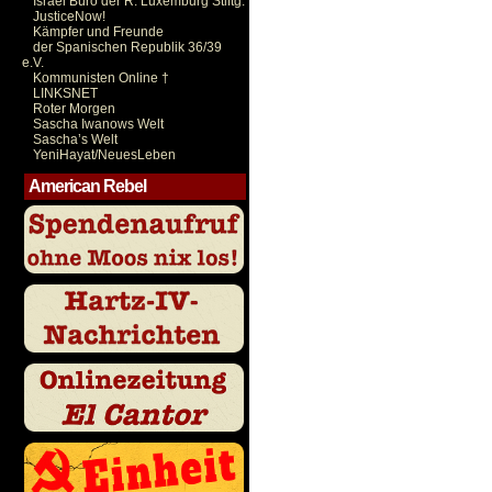
Israel Büro der R. Luxemburg Stiftg.
JusticeNow!
Kämpfer und Freunde
der Spanischen Republik 36/39
e.V.
Kommunisten Online †
LINKSNET
Roter Morgen
Sascha Iwanows Welt
Sascha’s Welt
YeniHayat/NeuesLeben
American Rebel