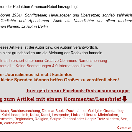
 von der Redaktion AmericanRebel hinzugefügt.
boren 1934), Schriftsteller, Herausgeber und Übersetzer, schrieb zahlreic
e Gedichte und Aphorismen. Auch als Nachdichter vor allem modern
nen Namen. Er lebt in Berlin.
ieses Artikels ist der Autor bzw. die Autorin verantwortlich.
 nicht grundsätzlich um die Meinung der Redaktion handeln.
k ist lizenziert unter einer Creative Commons Namensnennung –
rziell – Keine Bearbeitungen 4.0 International Lizenz.
er Journalismus ist nicht kostenlos
 kleine Spenden können helfen Großes zu veröffentlichen!
pfusch
,
Buchbesprechung
,
Dietmar Beetz
,
Duckmäuser
,
Geldgier
,
Grundanliegen
,
,
Kaleidoskop in b
,
Kultur
,
Kunst
,
Leseprobe
,
Linkser
,
Literatu
,
Mietmäulern
,
euchelei
,
Regionales
,
Religion
,
Scripte-Friedhof oder Hospiz Trotz alledem
,
Sex
,
en
,
Werbeterror
Commen