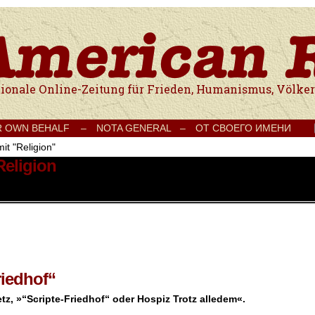
e Onlinezeitung für Frieden, Humanismus, Völkerverständigung und Kul
R OWN BEHALF –
NOTA GENERAL –
ОТ СВОЕГО ИМЕНИ
it "Religion"
Religion
riedhof“
, »“Scripte-Friedhof“ oder Hospiz Trotz alledem«.