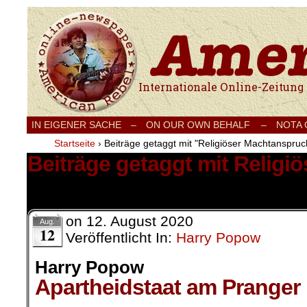
Internationale Onlinezeitung für Frieden
IN EIGENER SACHE
–
ON OUR OWN BEHALF –
NOTA
Startseite
›
Beiträge getaggt mit "Religiöser Machtanspruc
Beiträge getaggt mit Relig
1 Ergebnis.
on
12. August 2020
Aug.
12
Veröffentlicht In:
Harry Popow
Harry Popow
Apartheidstaat am Pranger