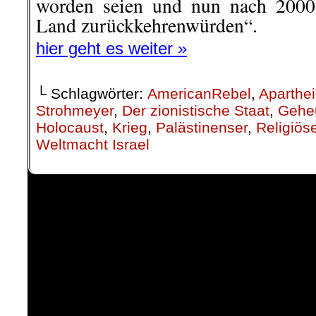
worden seien und nun nach 2000 
Land zurückkehrenwürden“.
hier geht es weiter »
└ Schlagwörter:
AmericanRebel
,
Aparthe
Strohmeyer
,
Der zionistische Staat
,
Geheu
Holocaust
,
Krieg
,
Palästinenser
,
Religiös
Weltmacht Israel