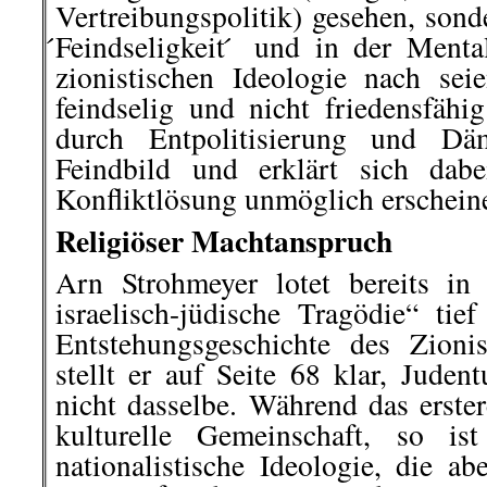
Vertreibungspolitik) gesehen, sond
́Feindseligkeit ́ und in der Menta
zionistischen Ideologie nach sei
feindselig und nicht friedensfähig
durch Entpolitisierung und Däm
Feindbild und erklärt sich dab
Konfliktlösung unmöglich erscheine
Religiöser Machtanspruch
Arn Strohmeyer lotet bereits i
israelisch-jüdische Tragödie“ tie
Entstehungsgeschichte des Zioni
stellt er auf Seite 68 klar, Jude
nicht dasselbe. Während das erster
kulturelle Gemeinschaft, so is
nationalistische Ideologie, die a