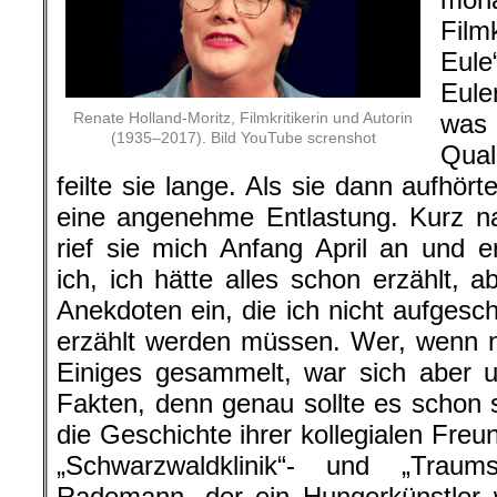
Film
Eul
Eule
Renate Holland-Moritz, Filmkritikerin und Autorin
was 
(1935–2017). Bild YouTube screnshot
Qual
feilte sie lange. Als sie dann aufhörte
eine angenehme Entlastung. Kurz n
rief sie mich Anfang April an und er
ich, ich hätte alles schon erzählt, 
Anekdoten ein, die ich nicht aufgesc
erzählt werden müssen. Wer, wenn ni
Einiges gesammelt, war sich aber u
Fakten, denn genau sollte es schon 
die Geschichte ihrer kollegialen Fre
„Schwarzwaldklinik“- und „Traumsc
Rademann, der ein Hungerkünstler w