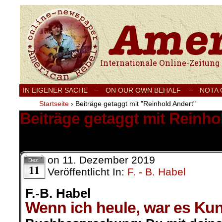
Internationale Onlinezeitung für Frieden
IN EIGENER SACHE
–
ON OUR OWN BEHALF –
NOTA
Startseite
›
Beiträge getaggt mit "Reinhold Andert"
Beiträge getaggt mit Reinho
1 Ergebnis.
on
11. Dezember 2019
Dez.
11
Veröffentlicht In:
F. - B. Habel
F.-B. Habel
Wenn ich heule, war es Kun