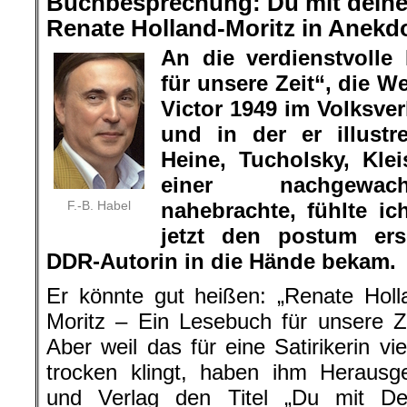
Buchbesprechung: Du mit deine
Renate Holland-Moritz in Anekd
An die verdienstvolle
für unsere Zeit“, die 
Victor 1949 im Volksve
und in der er illust
Heine, Tucholsky, Kle
einer nachgewac
F.-B. Habel
nahebrachte, fühlte ic
jetzt den postum er
DDR-Autorin in die Hände bekam.
Er könnte gut heißen: „Renate Holl
Moritz – Ein Lesebuch für unsere Ze
Aber weil das für eine Satirikerin vie
trocken klingt, haben ihm Herausg
und Verlag den Titel „Du mit De