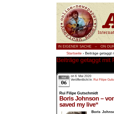
International
IN EIGENER SACHE
–
ON OU
Startseite
›
Beiträge getaggt 
Beiträge getaggt mit 
1 Ergebnis.
on
6. Mai 2020
Mai
Veröffentlicht In:
Rui Filipe Gut
06
Rui Filipe Gutschmidt
Boris Johnson – von
saved my live“
Boris Johnso