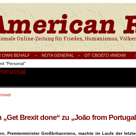
e Onlinezeitung für Frieden, Humanismus, Völkerverständigung und Kul
R OWN BEHALF –
NOTA GENERAL –
ОТ СВОЕГО ИМЕНИ
mit "Personal"
Personal
schmidt
 „Get Brexit done“ zu „João from Portugal
n, Premierminister Großbritanniens, machte im Laufe der letzte