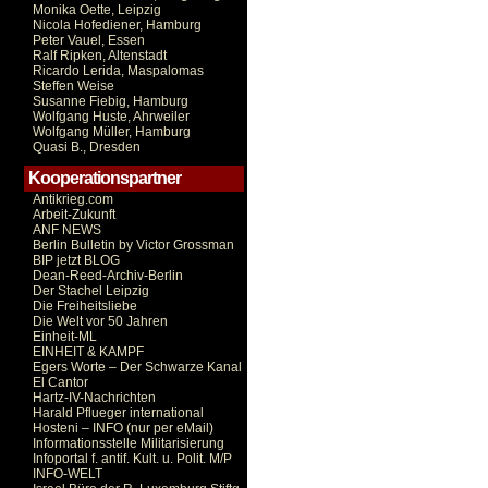
Monika Oette, Leipzig
Nicola Hofediener, Hamburg
Peter Vauel, Essen
Ralf Ripken, Altenstadt
Ricardo Lerida, Maspalomas
Steffen Weise
Susanne Fiebig, Hamburg
Wolfgang Huste, Ahrweiler
Wolfgang Müller, Hamburg
Quasi B., Dresden
Kooperationspartner
Antikrieg.com
Arbeit-Zukunft
ANF NEWS
Berlin Bulletin by Victor Grossman
BIP jetzt BLOG
Dean-Reed-Archiv-Berlin
Der Stachel Leipzig
Die Freiheitsliebe
Die Welt vor 50 Jahren
Einheit-ML
EINHEIT & KAMPF
Egers Worte – Der Schwarze Kanal
El Cantor
Hartz-IV-Nachrichten
Harald Pflueger international
Hosteni – INFO (nur per eMail)
Informationsstelle Militarisierung
Infoportal f. antif. Kult. u. Polit. M/P
INFO-WELT