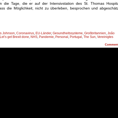
an die Tage, die er auf der Intensivstation des St. Thomas Hospit
dass die Möglichkeit, nicht zu überleben, besprochen und abgeschät
is Johnson
,
Coronavirus
,
EU-Länder
,
Gesundheitssysteme
,
Großbritannien
,
João
Let’s get Brexit done
,
NHS
,
Pandemie
,
Personal
,
Portugal
,
The Sun
,
Vereinigtes
Commen