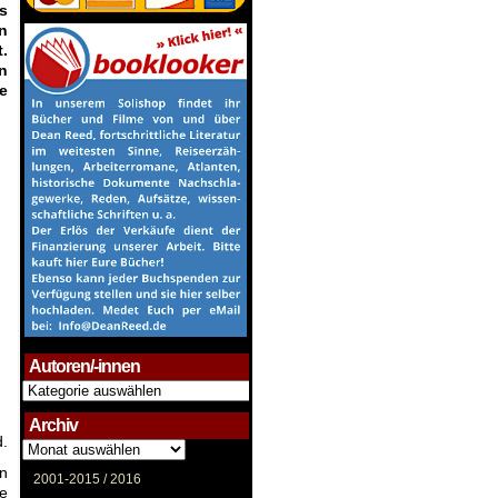
s
n
.
n
e
Autoren/-innen
Autoren/-
innen
Archiv
d.
Archiv
en
2001-2015 /
2016
he