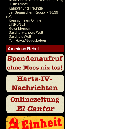
Israel Büro der R. Luxemburg Stiftg.
JusticeNow!
Kämpfer und Freunde
der Spanischen Republik 36/39
e.V.
Kommunisten Online †
LINKSNET
Roter Morgen
Sascha Iwanows Welt
Sascha’s Welt
YeniHayat/NeuesLeben
American Rebel