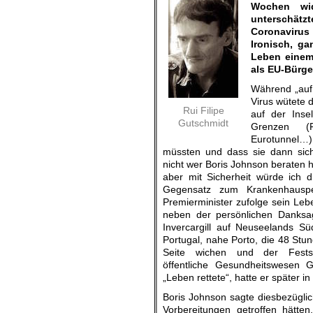
Wochen wid
unterschätz
Coronavirus
Ironisch, ga
Leben einem
als EU-Bürger
Während „auf
Virus wütete 
Rui Filipe
auf der Inse
Gutschmidt
Grenzen (F
Eurotunnel
müssten und dass sie dann sich
nicht wer Boris Johnson beraten 
aber mit Sicherheit würde ich d
Gegensatz zum Krankenhausp
Premierminister zufolge sein Lebe
neben der persönlichen Danks
Invercargill auf Neuseelands Sü
Portugal, nahe Porto, die 48 Stun
Seite wichen und der Fests
öffentliche Gesundheitswesen G
„Leben rettete“, hatte er später i
Boris Johnson sagte diesbezüglic
Vorbereitungen getroffen hätten