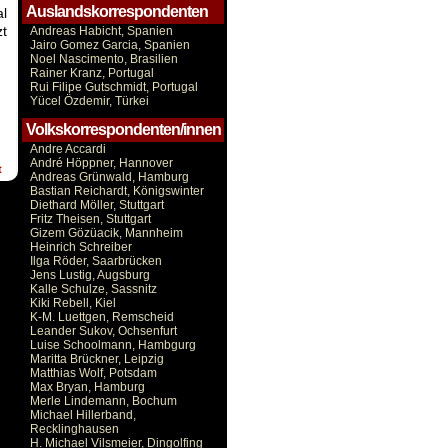
Auslandskorrespondenten
al
zt
Andreas Habicht, Spanien
Jairo Gomez Garcia, Spanien
Noel Nascimento, Brasilien
Rainer Kranz, Portugal
Rui Filipe Gutschmidt, Portugal
Yücel Özdemir, Türkei
Volkskorrespondenten/innen
Andre Accardi
André Höppner, Hannover
t
Andreas Grünwald, Hamburg
Bastian Reichardt, Königswinter
Diethard Möller, Stuttgart
Fritz Theisen, Stuttgart
Gizem Gözüacik, Mannheim
Heinrich Schreiber
Ilga Röder, Saarbrücken
Jens Lustig, Augsburg
Kalle Schulze, Sassnitz
Kiki Rebell, Kiel
K-M. Luettgen, Remscheid
Leander Sukov, Ochsenfurt
Luise Schoolmann, Hambgurg
Maritta Brückner, Leipzig
Matthias Wolf, Potsdam
Max Bryan, Hamburg
Merle Lindemann, Bochum
Michael Hillerband,
Recklinghausen
H. Michael Vilsmeier, Dingolfing