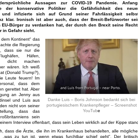
ersprüchliche Aussagen zur COVID-19 Pandemie. Anfang
te der konservative Politiker die Gefährlichkeit des neue
 und infizierte sich auf Grund seiner Fahrlässigkeit selbst
nz klar. Ironisch ist aber auch, dass der Brexit-Befürworter sei
 EU-Bürger zu verdanken hat, der durch den Brexit seine Recht
 in Gefahr sieht.
 dem Kontinent“ das
dachte die Regierung
l, dass sie nur die
lughäfen, Häfen,
…) dicht machen
er wären. Ich weiß
hat (Donald Trump?),
ie Leute feuern! Im
ersonal, dass dem
n gerettet hat. Aber
agung an Jenny aus
Danke Luis – Boris Johnson bedankt sich bei
dinsel und Luis aus
portugiesischem Krankenpfleger – Screenshot
den nicht von seiner
YouTub
e
tellung, dass das
roßbritanniens sein
n einem Interview offenbart, dass sein Leben wirklich auf der Kippe stan
h, dass die Ärzte, die ihn im Krankenhaus behandelten, alle möglich
, „was zu tun ist, wenn etwas furchtbar schief geht“. Der britisc