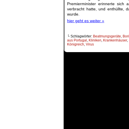
Premierminister erinnerte sich 
verbracht hatte, und enthüllte, 
wurde.
hier geht es weiter »
└ Schlagwörter:
Beatmungsgeräte
,
Bor
aus Portugal
,
Kliniken
,
Krankenhäuser
,
Königreich
,
Virus