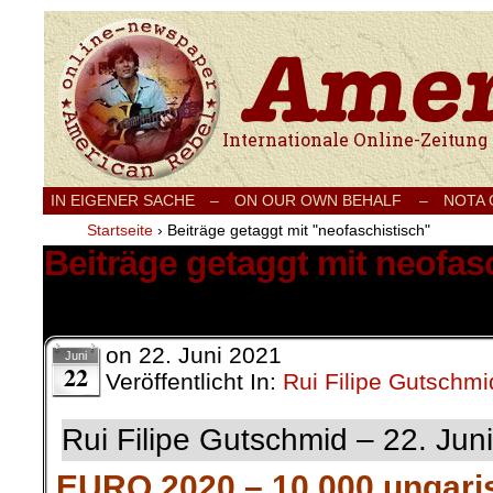
Internationale Onlinezeitung für Frieden
IN EIGENER SACHE
–
ON OUR OWN BEHALF –
NOTA
Startseite
›
Beiträge getaggt mit "neofaschistisch"
Beiträge getaggt mit neofas
1 Ergebnis.
on
22. Juni 2021
Juni
22
Veröffentlicht In:
Rui Filipe Gutschmi
Rui Filipe Gutschmid – 22. Jun
EURO 2020 – 10.000 ungari