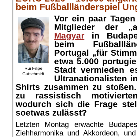
beim Fußballländerspiel Ung
Vor ein paar Tage
Mitglieder der „
Magyar
in Budape
beim Fußballlän
Portugal „für Stim
etwa 5.000 portugi
Stadt vermieden e
Rui Filipe
Gutschmidt
Ultranationalisten 
Shirts zusammen zu stoßen.
zu rassistisch motiviert
wodurch sich die Frage ste
soetwas zulässt?
Letzten Montag erwachte Budape
Ziehharmonika und Akkordeon, und 