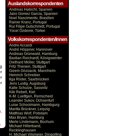
Auslandskorrespondenten
Andreas Habicht, Spanien
Jairo Gomez Garcia, Spanien
Noel Nascimento, Brasilien
Rainer Kranz, Portugal
Rui Filipe Gutschmidt, Portugal
Yücel Özdemir, Türkei
Volkskorrespondenten/innen
Andre Accardi
André Höppner, Hannover
Andreas Grünwald, Hamburg
Bastian Reichardt, Königswinter
Diethard Möller, Stuttgart
ng
Fritz Theisen, Stuttgart
Gizem Gözüacik, Mannheim
er
Heinrich Schreiber
er
Ilga Röder, Saarbrücken
r
Jens Lustig, Augsburg
Kalle Schulze, Sassnitz
Kiki Rebell, Kiel
K-M. Luettgen, Remscheid
Leander Sukov, Ochsenfurt
Luise Schoolmann, Hambgurg
Maritta Brückner, Leipzig
p
,
Matthias Wolf, Potsdam
Max Bryan, Hamburg
Merle Lindemann, Bochum
t
Michael Hillerband,
Recklinghausen
H. Michael Vilsmeier, Dingolfing