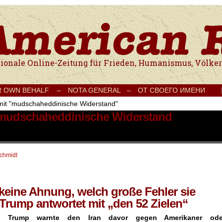
e Onlinezeitung für Frieden, Humanismus, Völkerverständigung und Kul
R OWN BEHALF –
NOTA GENERAL –
ОТ СВОЕГО ИМЕНИ
 mit "mudschaheddinische Widerstand"
t mudschaheddinische Widerstand
schmidt
keine Ahnung, welch große Fehler sie
rump antwortet mit „den 52 Zielen“
nt Trump warnte den Iran davor gegen Amerikaner ode