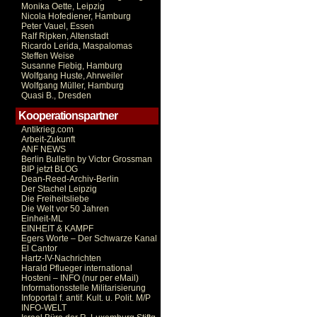
Monika Oette, Leipzig
Nicola Hofediener, Hamburg
Peter Vauel, Essen
Ralf Ripken, Altenstadt
Ricardo Lerida, Maspalomas
Steffen Weise
Susanne Fiebig, Hamburg
Wolfgang Huste, Ahrweiler
Wolfgang Müller, Hamburg
Quasi B., Dresden
Kooperationspartner
Antikrieg.com
Arbeit-Zukunft
ANF NEWS
Berlin Bulletin by Victor Grossman
BIP jetzt BLOG
Dean-Reed-Archiv-Berlin
Der Stachel Leipzig
Die Freiheitsliebe
Die Welt vor 50 Jahren
Einheit-ML
EINHEIT & KAMPF
Egers Worte – Der Schwarze Kanal
El Cantor
Hartz-IV-Nachrichten
Harald Pflueger international
Hosteni – INFO (nur per eMail)
Informationsstelle Militarisierung
Infoportal f. antif. Kult. u. Polit. M/P
INFO-WELT