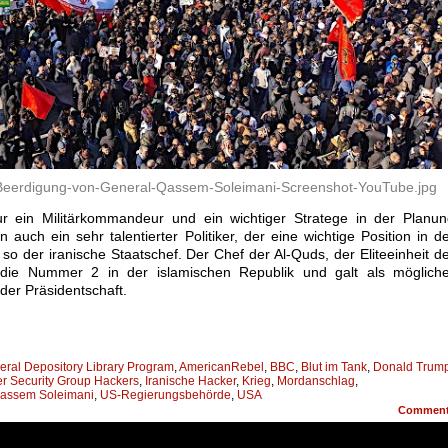
-Beerdigung-von-General-Qassem-Soleimani-Screenshot-YouTube.jpg
ur ein Militärkommandeur und ein wichtiger Stratege in der Planu
 auch ein sehr talentierter Politiker, der eine wichtige Position in d
 so der iranische Staatschef. Der Chef der Al-Quds, der Eliteeinheit d
 die Nummer 2 in der islamischen Republik und galt als mögliche
der Präsidentschaft.
ral Depository Library Program
,
AmericanRebel
,
BBC
,
Blut im Tank
,
Donald Trum
er Security Group Hackers
,
Iranische Hacker
,
Krieg
,
Mordanschlag
,
assem Soleimani
,
US-Regierungsbehörde
,
USA
Commen