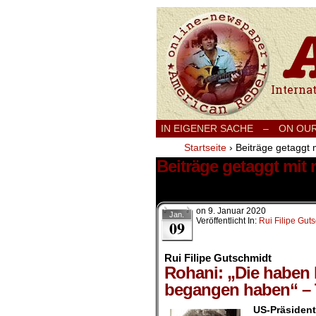
International
IN EIGENER SACHE
–
ON OU
Startseite
›
Beiträge getaggt
Beiträge getaggt mi
1 Ergebnis.
on
9. Januar 2020
Jan.
Veröffentlicht In:
Rui Filipe Gut
09
Rui Filipe Gutschmidt
Rohani: „Die haben 
begangen haben“ – T
US-Präside