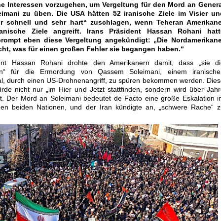
e Interessen vorzugehen, um Vergeltung für den Mord an Genera
imani zu üben. Die USA hätten 52 iranische Ziele im Visier un
r schnell und sehr hart“ zuschlagen, wenn Teheran Amerikane
anische Ziele angreift. Irans Präsident Hassan Rohani hatt
 prompt eben diese Vergeltung angekündigt: „Die Nordamerikane
cht, was für einen großen Fehler sie begangen haben.“
dent Hassan Rohani drohte den Amerikanern damit, dass „sie di
n“ für die Ermordung von Qassem Soleimani, einem iranische
al, durch einen US-Drohnenangriff, zu spüren bekommen werden. Die
rde nicht nur „im Hier und Jetzt stattfinden, sondern wird über Jah
lt. Der Mord an Soleimani bedeutet de Facto eine große Eskalation 
den beiden Nationen, und der Iran kündigte an, „schwere Rache“ z