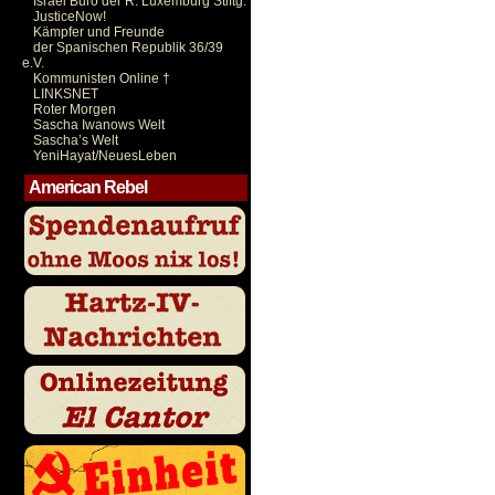
Israel Büro der R. Luxemburg Stiftg.
JusticeNow!
Kämpfer und Freunde
der Spanischen Republik 36/39
e.V.
Kommunisten Online †
LINKSNET
Roter Morgen
Sascha Iwanows Welt
Sascha’s Welt
YeniHayat/NeuesLeben
American Rebel