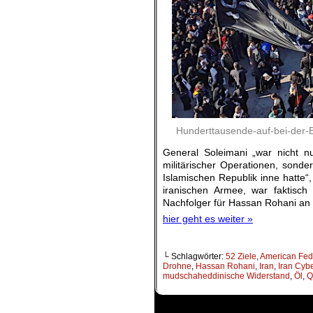
Hunderttausende-auf-bei-der
General Soleimani „war nicht n
militärischer Operationen, sondern
Islamischen Republik inne hatte“,
iranischen Armee, war faktisch
Nachfolger für Hassan Rohani an 
hier geht es weiter »
└ Schlagwörter:
52 Ziele
,
American Fede
Drohne
,
Hassan Rohani
,
Iran
,
Iran Cyb
mudschaheddinische Widerstand
,
Öl
,
Q