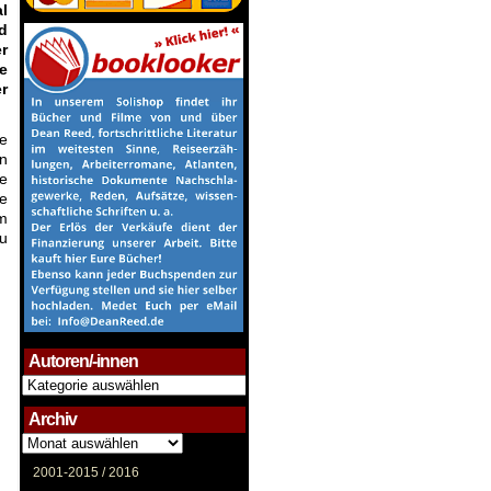
l
d
r
e
r
e
n
se
re
im
u
Autoren/-innen
Autoren/-
innen
Archiv
Archiv
2001-2015 /
2016