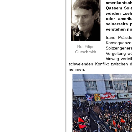
amerikanisch
Qassem Sole
würden „seh
oder amerik
seinerseits
verstehen ni
Irans Präsi
Konsequenze
Rui Filipe
Spitzengener
Gutschmidt
Vergeltung wü
hinweg vertei
schwelenden Konflikt zwischen 
nehmen.