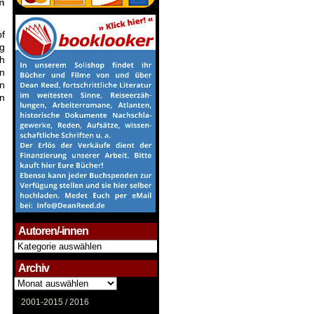
n
pf
ng
ch
en
an
n
Autoren/-innen
Autoren/-
innen
Archiv
Archiv
2001-2015 /
2016