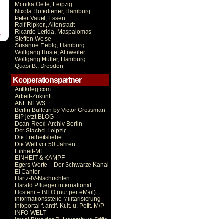
Monika Oette, Leipzig
Nicola Hofediener, Hamburg
Peter Vauel, Essen
Ralf Ripken, Altenstadt
Ricardo Lerida, Maspalomas
t
Steffen Weise
Susanne Fiebig, Hamburg
Wolfgang Huste, Ahrweiler
Wolfgang Müller, Hamburg
Quasi B., Dresden
Kooperationspartner
Antikrieg.com
Arbeit-Zukunft
ANF NEWS
Berlin Bulletin by Victor Grossman
BIP jetzt BLOG
Dean-Reed-Archiv-Berlin
Der Stachel Leipzig
Die Freiheitsliebe
Die Welt vor 50 Jahren
Einheit-ML
EINHEIT & KAMPF
Egers Worte – Der Schwarze Kanal
El Cantor
Hartz-IV-Nachrichten
Harald Pflueger international
Hosteni – INFO (nur per eMail)
Informationsstelle Militarisierung
Infoportal f. antif. Kult. u. Polit. M/P
INFO-WELT