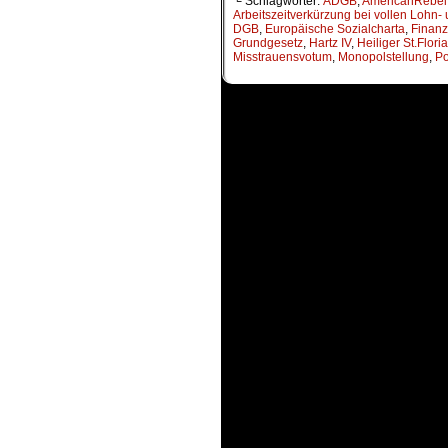
└ Schlagwörter:
ADGB
,
AmericanRebel
Arbeitszeitverkürzung bei vollen Lohn-
DGB
,
Europäische Sozialcharta
,
Finanz
Grundgesetz
,
Hartz IV
,
Heiliger St.Flori
Misstrauensvotum
,
Monopolstellung
,
Po