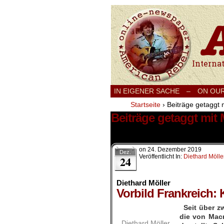
International
IN EIGENER SACHE
–
ON OU
Startseite
›
Beiträge getaggt 
Beiträge getaggt mit
1 Ergebnis.
on
24. Dezember 2019
Dez.
Veröffentlicht In:
Diethard Mölle
24
Diethard Möller
Vorbild Frankreich: 
Seit über z
die von Mac
Diethard Möller