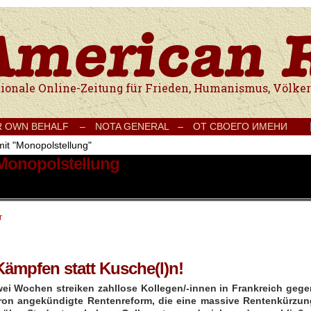
e Onlinezeitung für Frieden, Humanismus, Völkerverständigung und Kul
R OWN BEHALF –
NOTA GENERAL –
ОТ СВОЕГО ИМЕНИ
mit "Monopolstellung"
 Monopolstellung
r
Kämpfen statt Kusche(l)n!
wei Wochen streiken zahllose Kollegen/-innen in Frankreich gege
ron angekündigte Rentenreform, die eine massive Rentenkürzun