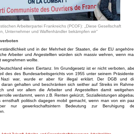
tischen Arbeiterpartei Frankreichs (PCOF): „Diese Gesellschaft
hen, Unternehmer und Waffenhändler bekämpfen wir“
 verboten
verständlichkeit und in der Mehrheit der Staaten, die der EU angehör
sche Arbeiter und Angestellten würden sich massiv wehren, wenn m
t wegnehmen wollte.
Deutschland einen Eiertanz. Im Grundgesetz ist er nicht verboten, ab
teil des des Bundesarbeitsgerichts von 1955 unter seinem Präsident
r Nazi war, wurde er aber für illegal erklärt. Der DGB und di
 daran gehalten und beschränken sich seither auf Streiks im Rahm
ich und vor allem die Arbeiter und Angestellten damit weitgehen
rrolle verdammt, wenn z.B. Renten gekürzt, Sozialleistungen abgeba
 ernsthaft politisch dagegen mobil gemacht, wenn man von ein paa
aber nur gewerkschaftsintern Bedeutung zur Beruhigung de
en.