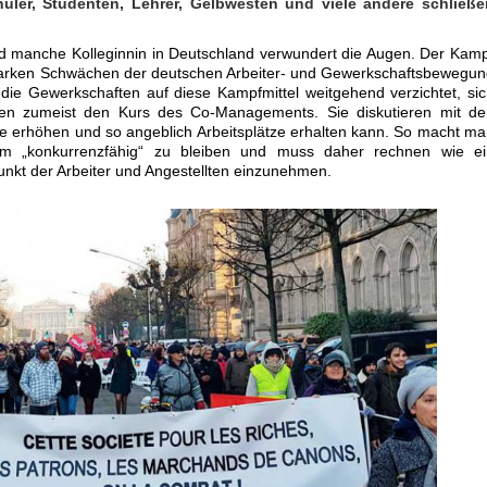
chüler, Studenten, Lehrer, Gelbwesten und viele andere schließe
nd manche Kolleginnin in Deutschland verwundert die Augen. Der Kam
 starken Schwächen der deutschen Arbeiter- und Gewerkschaftsbewegu
die Gewerkschaften auf diese Kampfmittel weitgehend verzichtet, si
olgen zumeist den Kurs des Co-Managements. Sie diskutieren mit d
e erhöhen und so angeblich Arbeitsplätze erhalten kann. So macht m
m „konkurrenzfähig“ zu bleiben und muss daher rechnen wie ei
dpunkt der Arbeiter und Angestellten einzunehmen.