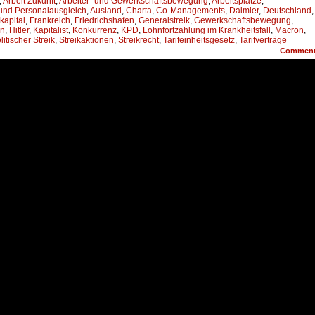
,
Arbeit Zukunft
,
Arbeiter- und Gewerkschaftsbewegung
,
Arbeitsplätze
,
 und Personalausgleich
,
Ausland
,
Charta
,
Co-Managements
,
Daimler
,
Deutschland
,
kapital
,
Frankreich
,
Friedrichshafen
,
Generalstreik
,
Gewerkschaftsbewegung
,
an
,
Hitler
,
Kapitalist
,
Konkurrenz
,
KPD
,
Lohnfortzahlung im Krankheitsfall
,
Macron
,
litischer Streik
,
Streikaktionen
,
Streikrecht
,
Tarifeinheitsgesetz
,
Tarifverträge
Commen