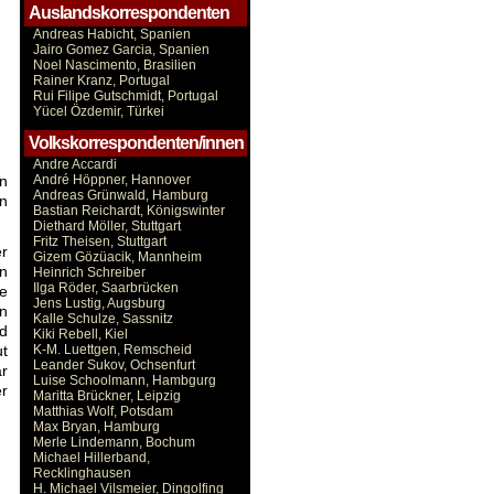
Auslandskorrespondenten
Andreas Habicht, Spanien
Jairo Gomez Garcia, Spanien
Noel Nascimento, Brasilien
Rainer Kranz, Portugal
Rui Filipe Gutschmidt, Portugal
Yücel Özdemir, Türkei
Volkskorrespondenten/innen
Andre Accardi
en
André Höppner, Hannover
Andreas Grünwald, Hamburg
an
Bastian Reichardt, Königswinter
Diethard Möller, Stuttgart
Fritz Theisen, Stuttgart
er
Gizem Gözüacik, Mannheim
en
Heinrich Schreiber
Ilga Röder, Saarbrücken
e
Jens Lustig, Augsburg
en
Kalle Schulze, Sassnitz
d
Kiki Rebell, Kiel
ut
K-M. Luettgen, Remscheid
Leander Sukov, Ochsenfurt
r
Luise Schoolmann, Hambgurg
r
Maritta Brückner, Leipzig
Matthias Wolf, Potsdam
Max Bryan, Hamburg
Merle Lindemann, Bochum
Michael Hillerband,
Recklinghausen
H. Michael Vilsmeier, Dingolfing