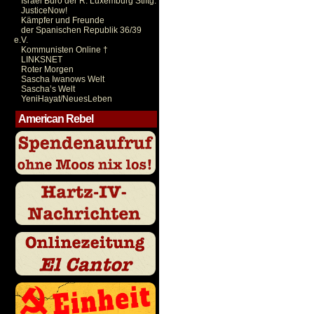
Israel Büro der R. Luxemburg Stiftg.
JusticeNow!
Kämpfer und Freunde
der Spanischen Republik 36/39
e.V.
Kommunisten Online †
LINKSNET
Roter Morgen
Sascha Iwanows Welt
Sascha’s Welt
YeniHayat/NeuesLeben
American Rebel