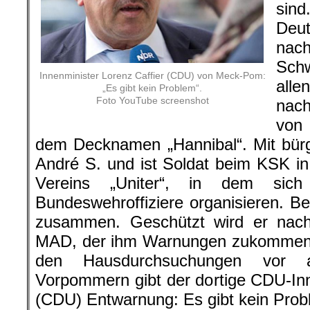
sin
Deu
nac
Sch
Innenminister Lorenz Caffier (CDU) von Meck-Pom:
alle
„Es gibt kein Problem“.
Foto YouTube screenshot
nac
von
dem Decknamen „Hannibal“. Mit bür
André S. und ist Soldat beim KSK in
Vereins „Uniter“, in dem sich
Bundeswehroffiziere organisieren. Be
zusammen. Geschützt wird er na
MAD, der ihm Warnungen zukommen l
den Hausdurchsuchungen vor a
Vorpommern gibt der dortige CDU-Inn
(CDU) Entwarnung: Es gibt kein Prob