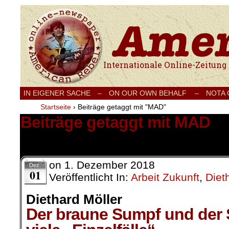
Internationale Onlinezeitung für Frieden
IN EIGENER SACHE
–
ON OUR OWN BEHALF –
NOTA
Startseite
›
Beiträge getaggt mit "MAD"
Beiträge getaggt mit MAD
1 Ergebnis.
on
1. Dezember 2018
Dez.
01
Veröffentlicht In:
Arbeit Zukunft
,
Diet
Diethard Möller
Der braune Sumpf und der S