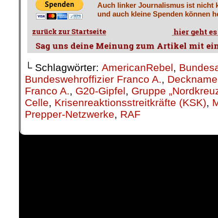
Auch linker Journalismus ist nicht 
und auch kleine Spenden können he
└ Schlagwörter:
AmericanRebel
,
Bundesa
Bundeswehroffizier Franco A.
,
Deckname 
Franco A.
,
G20-Gipfel
,
Gruppe „Nordkreu
Celle
,
Krisenreaktionsstreitkräfte (KSK)
,
Prepper-Netzwerke
,
RAF