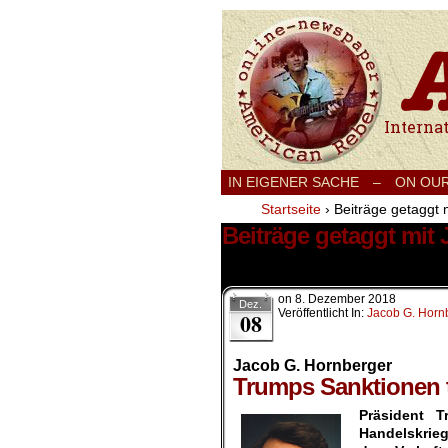
International
IN EIGENER SACHE
–
ON OU
Startseite
›
Beiträge getaggt 
Beiträge getaggt mit
1 Ergebnis.
on
8. Dezember 2018
Dez.
Veröffentlicht In:
Jacob G. Horn
08
Jacob G. Hornberger
Trumps Sanktionen t
Präsident 
Handelskrie