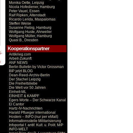
Monika Oette, Leipzig
Nicola Hofediener, Hamburg
Peter Vauel, Essen
Ralf Ripken, Altenstadt
Ricardo Lerida, Maspalomas
Steffen Weise
Susanne Fiebig, Hamburg
Wolfgang Huste, Ahrweiler
Wolfgang Müller, Hamburg
Quasi B., Dresden
Kooperationspartner
-
Antikrieg.com
Arbeit-Zukunft
t
ANF NEWS
Berlin Bulletin by Victor Grossman
BIP jetzt BLOG
Dean-Reed-Archiv-Berlin
Der Stachel Leipzig
Die Freiheitsliebe
Die Welt vor 50 Jahren
Einheit-ML
EINHEIT & KAMPF
Egers Worte – Der Schwarze Kanal
El Cantor
Hartz-IV-Nachrichten
Harald Pflueger international
Hosteni – INFO (nur per eMail)
Informationsstelle Militarisierung
Infoportal f. antif. Kult. u. Polit. M/P
INFO-WELT