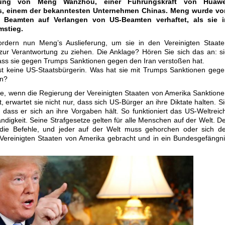
tung von Meng Wanzhou, einer Führungskraft von Huawe
s, einem der bekanntesten Unternehmen Chinas. Meng wurde vo
 Beamten auf Verlangen von US-Beamten verhaftet, als sie i
mstieg.
rdern nun Meng’s Auslieferung, um sie in den Vereinigten Staate
h zur Verantwortung zu ziehen. Die Anklage? Hören Sie sich das an: s
ss sie gegen Trumps Sanktionen gegen den Iran verstoßen hat.
t keine US-Staatsbürgerin. Was hat sie mit Trumps Sanktionen geg
un?
e, wenn die Regierung der Vereinigten Staaten von Amerika Sanktion
erwartet sie nicht nur, dass sich US-Bürger an ihre Diktate halten. S
 dass er sich an ihre Vorgaben hält. So funktioniert das US-Weltreic
digkeit. Seine Strafgesetze gelten für alle Menschen auf der Welt. D
die Befehle, und jeder auf der Welt muss gehorchen oder sich de
ie Vereinigten Staaten von Amerika gebracht und in ein Bundesgefängn