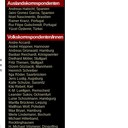
Auslandskorrespondenten
Andreas Habicht, Spanien
Jairo Gomez Garcia, Spanien
Noel Nascimento, Brasilien
Rainer Kranz, Portugal
Rui Filipe Gutschmidt, Portugal
Yücel Özdemir, Türkei
Volkskorrespondenten/innen
Andre Accardi
André Höppner, Hannover
Andreas Grünwald, Hamburg
Bastian Reichardt, Königswinter
Diethard Möller, Stuttgart
em
Fritz Theisen, Stuttgart
em
Gizem Gözüacik, Mannheim
n
Heinrich Schreiber
Ilga Röder, Saarbrücken
Jens Lustig, Augsburg
Kalle Schulze, Sassnitz
Kiki Rebell, Kiel
K-M. Luettgen, Remscheid
Leander Sukov, Ochsenfurt
Luise Schoolmann, Hambgurg
Maritta Brückner, Leipzig
Matthias Wolf, Potsdam
Max Bryan, Hamburg
Merle Lindemann, Bochum
Michael Hillerband,
Recklinghausen
H. Michael Vilsmeier, Dingolfing