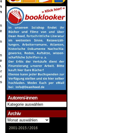
i
n
n
n
ie
en
en
ie
h.
er
r
is
Autoren/-innen
Autoren/-
innen
Archiv
Archiv
2001-2015 /
2016