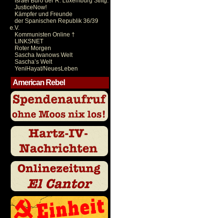
Israel Büro der R. Luxemburg Stiftg.
JusticeNow!
Kämpfer und Freunde
der Spanischen Republik 36/39
e.V.
Kommunisten Online †
LINKSNET
Roter Morgen
Sascha Iwanows Welt
Sascha’s Welt
YeniHayat/NeuesLeben
American Rebel