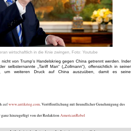
eran wirtschaftlich in die Knie zwingen, Foto: Youtube
h nicht von Trump’s Handelskrieg gegen China getrennt werden. Ind
er selbsternannte „Tariff Man“ („Zollmann“), offensichtlich in sein
uf, um weiteren Druck auf China auszuüben, damit es seine
ch
auf
www.antikrieg.com
. Veröffentlichung mit freundlicher Genehmigung des
er ganz hinzugefügt von der Redaktion
AmericanRebel