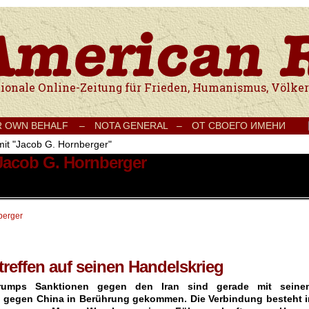
e Onlinezeitung für Frieden, Humanismus, Völkerverständigung und Kul
R OWN BEHALF –
NOTA GENERAL –
ОТ СВОЕГО ИМЕНИ
mit "Jacob G. Hornberger"
 Jacob G. Hornberger
berger
reffen auf seinen Handelskrieg
Trumps Sanktionen gegen den Iran sind gerade mit seine
g gegen China in Berührung gekommen. Die Verbindung besteht i