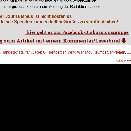
ieses Artikels ist der Autor bzw. die Autorin verantwortlich.
 nicht grundsätzlich um die Meinung der Redaktion handeln.
er Journalismus ist nicht kostenlos
 kleine Spenden können helfen Großes zu veröffentlichen!
,
Handelskrieg
,
Iran
,
Jacob G. Hornberger
,
Meng Wanzhou
,
Trumps Sanktionen
,
US
Commen