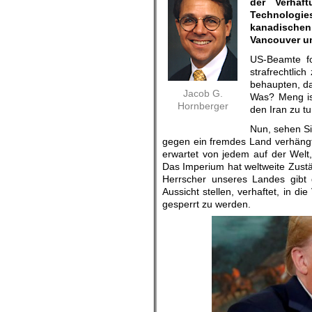
der Verhaf
Technologie
kanadischen
Vancouver u
US-Beamte fo
strafrechtlic
behaupten, da
Jacob G.
Was? Meng is
Hornberger
den Iran zu t
Nun, sehen Si
gegen ein fremdes Land verhängt, 
erwartet von jedem auf der Welt,
Das Imperium hat weltweite Zustän
Herrscher unseres Landes gibt 
Aussicht stellen, verhaftet, in d
gesperrt zu werden.