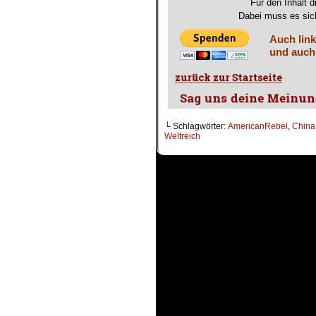
Für den Inhalt d
Dabei muss es sich
Auch link
und auch
└ Schlagwörter:
AmericanRebel
,
China
Weltreich