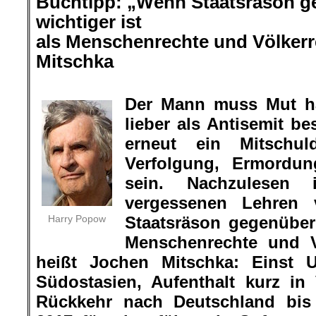
Buchtipp:
„
Wenn Staatsräson ge
wichtiger ist
als Menschenrechte und Völker
Mitschka
.
Der Mann muss Mut ha
lieber als Antisemit b
erneut ein Mitschul
Verfolgung, Ermordu
sein. Nachzulese
vergessenen Lehren
Harry Popow
Staatsräson gegenüber 
Menschenrechte und V
heißt Jochen Mitschka: Einst U
Südostasien, Aufenthalt kurz i
Rückkehr nach Deutschland bis