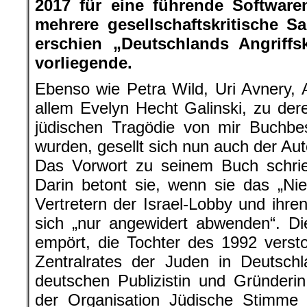
2017 für eine führende Softwaren
mehrere gesellschaftskritische S
erschien „Deutschlands Angriffs
vorliegende.
Ebenso wie Petra Wild, Uri Avnery,
allem Evelyn Hecht Galinski, zu dere
jüdischen Tragödie von mir Buchbe
wurden, gesellt sich nun auch der Au
Das Vorwort zu seinem Buch schrie
Darin betont sie, wenn sie das „Ni
Vertretern der Israel-Lobby und ihre
sich „nur angewidert abwenden“. Di
empört, die Tochter des 1992 verst
Zentralrates der Juden in Deutschl
deutschen Publizistin und Gründeri
der Organisation Jüdische Stimme 