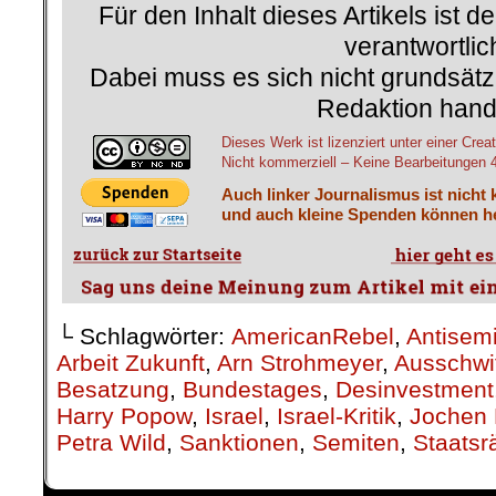
Für den Inhalt dieses Artikels ist d
verantwortlic
Dabei muss es sich nicht grundsätz
Redaktion hand
Dieses Werk ist lizenziert unter einer C
Nicht kommerziell – Keine Bearbeitungen 4.
Auch linker Journalismus ist nicht 
und auch kleine Spenden können he
└ Schlagwörter:
AmericanRebel
,
Antisem
Arbeit Zukunft
,
Arn Strohmeyer
,
Ausschwi
Besatzung
,
Bundestages
,
Desinvestment
Harry Popow
,
Israel
,
Israel-Kritik
,
Jochen 
Petra Wild
,
Sanktionen
,
Semiten
,
Staatsr