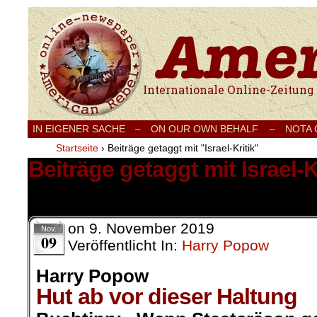
Internationale Onlinezeitung für Frieden
IN EIGENER SACHE
–
ON OUR OWN BEHALF –
NOTA
Startseite
›
Beiträge getaggt mit "Israel-Kritik"
Beiträge getaggt mit Israel-K
1 Ergebnis.
on
9. November 2019
Nov.
09
Veröffentlicht In:
Harry Popow
Harry Popow
Hut ab vor dieser Haltung