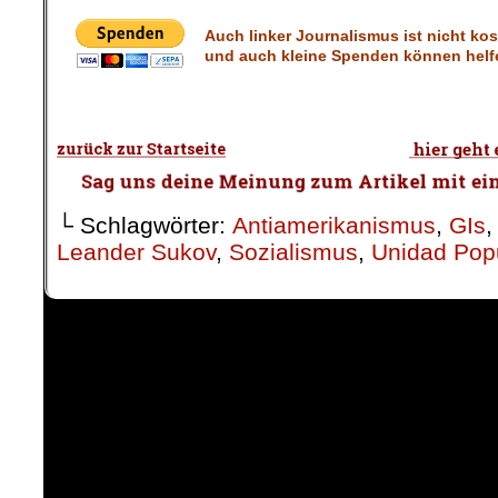
Auch linker Journalismus ist nicht ko
und auch kleine Spenden können helfe
└ Schlagwörter:
Antiamerikanismus
,
GIs
Leander Sukov
,
Sozialismus
,
Unidad Pop