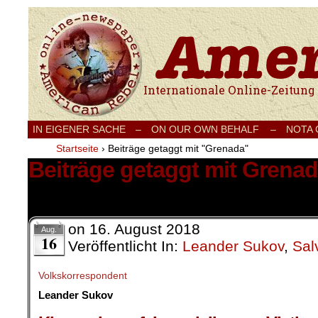
Internationale Onlinezeitung für Frieden
IN EIGENER SACHE
–
ON OUR OWN BEHALF –
NOTA
Startseite
›
Beiträge getaggt mit "Grenada"
Beiträge getaggt mit Grena
1 Ergebnis.
on
16. August 2018
Aug.
16
Veröffentlicht In:
Leander Sukov
,
Sal
Volkskorrespondent
Leander Sukov
.