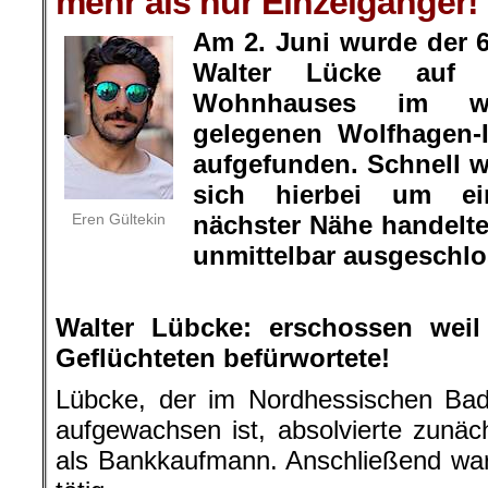
mehr als nur Einzelgänger!
Am 2. Juni wurde der 6
Walter Lücke auf 
Wohnhauses im we
gelegenen Wolfhagen-I
aufgefunden. Schnell w
sich hierbei um e
Eren Gültekin
nächster Nähe handelt
unmittelbar ausgeschlo
.
Walter Lübcke: erschossen wei
Geflüchteten befürwortete!
Lübcke, der im Nordhessischen Ba
aufgewachsen ist, absolvierte zunäc
als Bankkaufmann. Anschließend war 