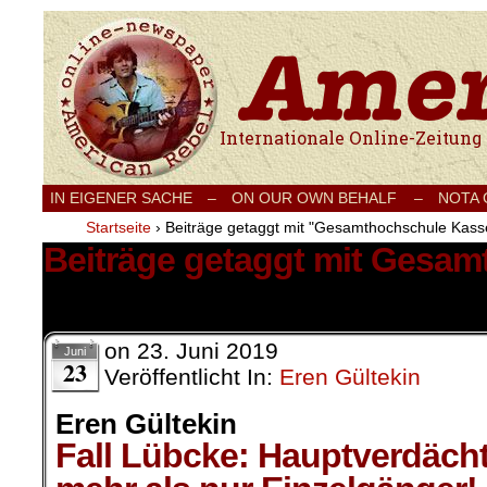
Internationale Onlinezeitung für Frieden
IN EIGENER SACHE
–
ON OUR OWN BEHALF –
NOTA
Startseite
›
Beiträge getaggt mit "Gesamthochschule Kass
Beiträge getaggt mit Gesam
1 Ergebnis.
on
23. Juni 2019
Juni
23
Veröffentlicht In:
Eren Gültekin
Eren Gültekin
Fall Lübcke: Hauptverdächt