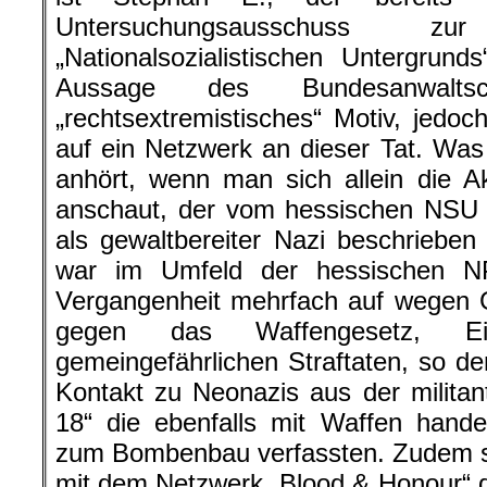
Untersuchungsausschuss 
„Nationalsozialistischen Untergru
Aussage des Bundesanwalt
„rechtsextremistisches“ Motiv, jedo
auf ein Netzwerk an dieser Tat. Was
anhört, wenn man sich allein die A
anschaut, der vom hessischen NSU
als gewaltbereiter Nazi beschriebe
war im Umfeld der hessischen NP
Vergangenheit mehrfach auf wegen G
gegen das Waffengesetz, Eig
gemeingefährlichen Straftaten, so de
Kontakt zu Neonazis aus der milita
18“ die ebenfalls mit Waffen hande
zum Bombenbau verfassten. Zudem st
mit dem Netzwerk „Blood & Honour“ 